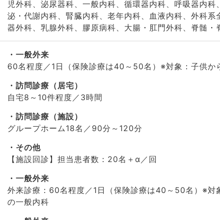
児外科、泌尿器科、一般内科、循環器内科、呼吸器内科
泌・代謝内科、腎臓内科、老年内科、血液内科、外科系
器外科、乳腺外科、膠原病科、大腸・肛門外科、脊髄・
一般外来
60名程度／1日（保険診療は40～50名）※対象：子供
訪問診療（居宅）
自宅8～10件程度／3時間
訪問診療（施設）
グループホーム18名／90分～120分
その他
【施設回診】担当患者数：20名＋α／回
一般外来
外来診療：60名程度／1日（保険診療は40～50名）※
の一般内科