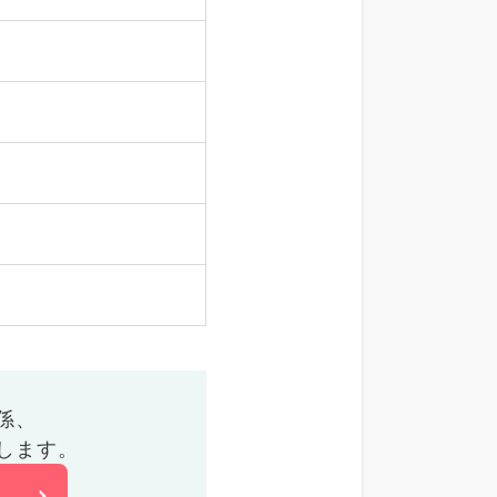
係、
します。