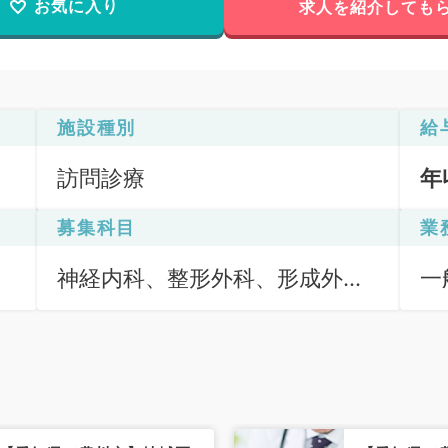
お気に入り
求人を紹介しても
施設種別
給
訪問診療
年
募集科目
業
神経内科、整形外科、形成外
一
科、脳神経外科、呼吸器外科、
訪
心臓血管外科、小児外科、泌尿
般
器科、一般内科、循環器内科、
（
呼吸器内科、消化器内科、内分
泌・代謝内科、腎臓内科、老年