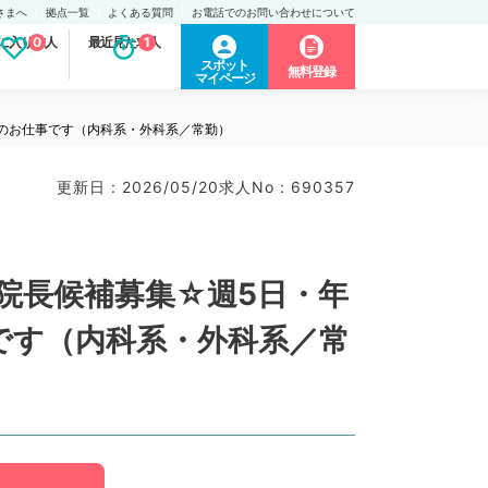
さまへ
拠点一覧
よくある質問
お電話でのお問い合わせについて
に入り求人
0
最近見た求人
1
スポット
無料登録
マイページ
診のお仕事です（内科系・外科系／常勤）
更新日 : 2026/05/20
求人No : 690357
院長候補募集☆週5日・年
事です（内科系・外科系／常