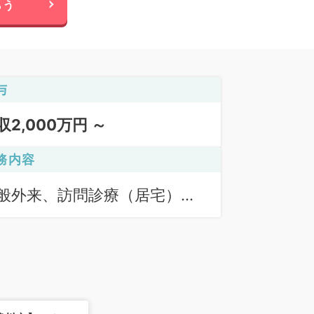
らう
与
収2,000万円 ～
務内容
般外来、訪問診療（居宅）、
問診療（施設）、その他、一
外来、一般外来、訪問診療
居宅）、訪問診療（施設）