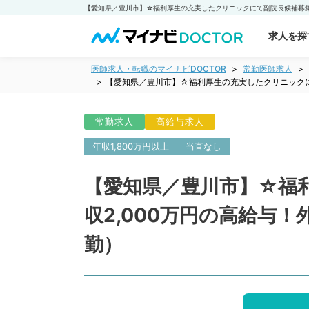
求人を探
医師求人・転職のマイナビDOCTOR
常勤医師求人
【愛知県／豊川市】☆福利厚生の充実したクリニックに
常勤求人
高給与求人
年収1,800万円以上
当直なし
【愛知県／豊川市】☆福
収2,000万円の高給与
勤）