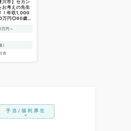
豊川市】セカン
をお考えの先生
！年収1,000
00万円◎60歳以
当直免除です
00万円～
／常勤）
般）
川市
手当/福利厚生