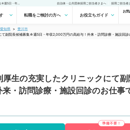
【愛知県／豊川市】☆福利厚生の充実したクリニックにて副院長候補募集☆週5日・年収2,000万円の高給与！外来・訪問診療・施設回診のお仕事です（内科系・外科系／常勤）の転職・求人｜医師の求人・転職・アルバイトは【マイナビDOCTOR】
自治体・公共団体採用ご担当者さまへ
採用ご担当者
お気
す
転職をご検討の方へ
お役立ちガイド
愛知県
豊川市
て副院長候補募集☆週5日・年収2,000万円の高給与！外来・訪問診療・施設回
利厚生の充実したクリニックにて副
！外来・訪問診療・施設回診のお仕