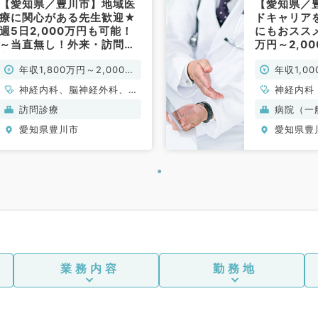
【愛知県／豊川市】地域医
【愛知県／
内科、血液内科、外科系全般、
療に関心がある先生歓迎★
ドキャリア
週5日2,000万円も可能！
にもおススメ
一般外科、消化器外科、乳腺外
～当直無し！外来・訪問診
万円～2,0
療のご勤務～（内科系・外
上の先生は
科、膠原病科、大腸・肛門外
年収1,800万円～2,000万
年収1,0
科系／常勤）
（神経内科
円
科、脊髄・脊椎外科
神経内科、脳神経外科、一
神経内科
般内科、老年内科、外科系
訪問診療
病院（一
全般、一般外科
愛知県豊川市
愛知県豊
業務内容
勤務地