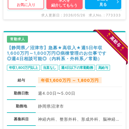
見る
お気に入り
紹介してもらう
求人更新日 : 2026/05/26
求人No. : 773333
常勤求人
【静岡県／沼津市】急募★高収入★週5日年収
1,600万円～1,800万円◎病棟管理のお仕事です
◎週4日相談可能◎（内科系・外科系／常勤）
年収1,800万円以上
当直なし
週4日以下の常勤勤務
高給与
給与
年収1,600万円 ～ 1,800万円
勤務日数
週4.00日〜5.00日
勤務地
静岡県沼津市
募集科目
神経内科、整形外科、形成外科、脳神経外科、呼吸器外科、心臓血管外科、泌尿器科、一般内科、循環器内科、呼吸器内科、消化器内科、内分泌・代謝内科、腎臓内科、老年内科、血液内科、外科系全般、一般外科、消化器外科、乳腺外科、膠原病科、大腸・肛門外科