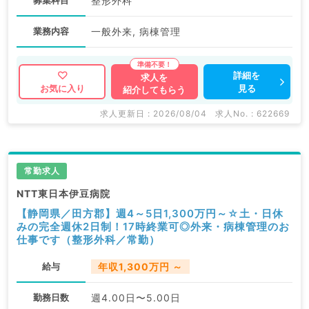
募集科目
整形外科
業務内容
一般外来, 病棟管理
詳細を
求人を
見る
お気に入り
紹介してもらう
求人更新日 : 2026/08/04
求人No. : 622669
常勤求人
NTT東日本伊豆病院
【静岡県／田方郡】週4～5日1,300万円～☆土・日休
みの完全週休2日制！17時終業可◎外来・病棟管理のお
仕事です（整形外科／常勤）
給与
年収1,300万円 ～
勤務日数
週4.00日〜5.00日