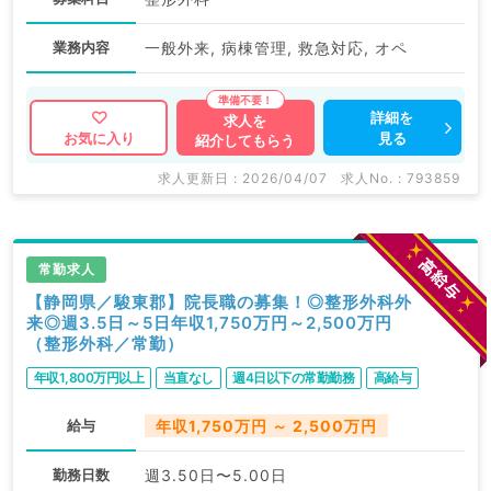
業務内容
一般外来, 病棟管理, 救急対応, オペ
詳細を
求人を
見る
お気に入り
紹介してもらう
求人更新日 : 2026/04/07
求人No. : 793859
常勤求人
【静岡県／駿東郡】院長職の募集！◎整形外科外
来◎週3.5日～5日年収1,750万円～2,500万円
（整形外科／常勤）
年収1,800万円以上
当直なし
週4日以下の常勤勤務
高給与
給与
年収1,750万円 ～ 2,500万円
勤務日数
週3.50日〜5.00日