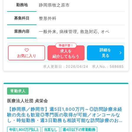
勤務地
静岡県牧之原市
募集科目
整形外科
業務内容
一般外来, 病棟管理, 救急対応, オペ
詳細を
求人を
見る
お気に入り
紹介してもらう
求人更新日 : 2026/06/24
求人No. : 588685
常勤求人
医療法人社団 貞栄会
【静岡県／静岡市】週5日1,800万円～◎訪問診療未経
験の先生も歓迎◎専門医の取得が可能／オンコールな
し・時短勤務・週3日勤務も相談可能な訪問診療のお仕
事（内科系・外科系／常勤）
年収1,800万円以上
当直なし
週4日以下の常勤勤務