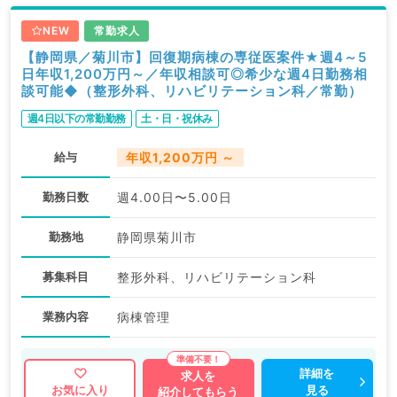
NEW
常勤求人
【静岡県／菊川市】回復期病棟の専従医案件★週4～5
日年収1,200万円～／年収相談可◎希少な週4日勤務相
談可能◆（整形外科、リハビリテーション科／常勤）
週4日以下の常勤勤務
土・日・祝休み
給与
年収1,200万円 ～
勤務日数
週4.00日〜5.00日
勤務地
静岡県菊川市
募集科目
整形外科、リハビリテーション科
業務内容
病棟管理
詳細を
求人を
見る
お気に入り
紹介してもらう