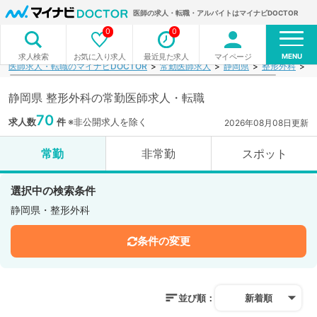
医師の求人・転職・アルバイトはマイナビDOCTOR
0
0
MENU
お気に入り求人
最近見た求人
マイページ
求人検索
医師求人・転職のマイナビDOCTOR
常勤医師求人
静岡県
整形外科
検
静岡県 整形外科の常勤医師求人・転職
70
求人数
件
※非公開求人を除く
2026年08月08日更新
常勤
非常勤
スポット
選択中の検索条件
静岡県・整形外科
条件の変更
並び順：
新着順