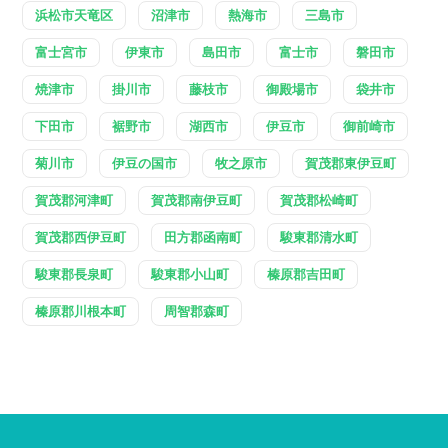
浜松市天竜区
沼津市
熱海市
三島市
富士宮市
伊東市
島田市
富士市
磐田市
焼津市
掛川市
藤枝市
御殿場市
袋井市
下田市
裾野市
湖西市
伊豆市
御前崎市
菊川市
伊豆の国市
牧之原市
賀茂郡東伊豆町
賀茂郡河津町
賀茂郡南伊豆町
賀茂郡松崎町
賀茂郡西伊豆町
田方郡函南町
駿東郡清水町
駿東郡長泉町
駿東郡小山町
榛原郡吉田町
榛原郡川根本町
周智郡森町