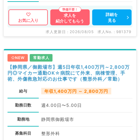
詳細を
求人を
見る
お気に入り
紹介してもらう
求人更新日 : 2026/08/05
求人No. : 981379
NEW
常勤求人
【静岡県／御殿場市】週5日年収1,400万円～2,800万
円◎マイカー通勤OK☆病院にて外来、病棟管理、手
術、外傷救急対応のお仕事です（整形外科／常勤）
給与
年収1,400万円 ～ 2,800万円
勤務日数
週4.00日〜5.00日
勤務地
静岡県御殿場市
募集科目
整形外科