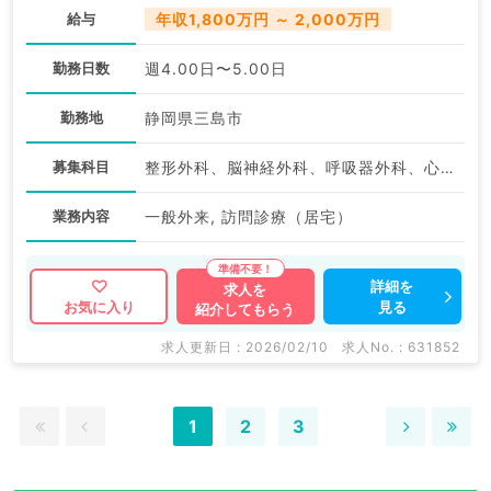
給与
年収1,800万円 ～ 2,000万円
勤務日数
週4.00日〜5.00日
勤務地
静岡県三島市
募集科目
整形外科、脳神経外科、呼吸器外科、心臓血管外科、一般内科、循環器内科、呼吸器内科、消化器内科、腎臓内科、老年内科、血液内科、外科系全般、一般外科、消化器外科
業務内容
一般外来, 訪問診療（居宅）
詳細を
求人を
見る
お気に入り
紹介してもらう
求人更新日 : 2026/02/10
求人No. : 631852
1
2
3