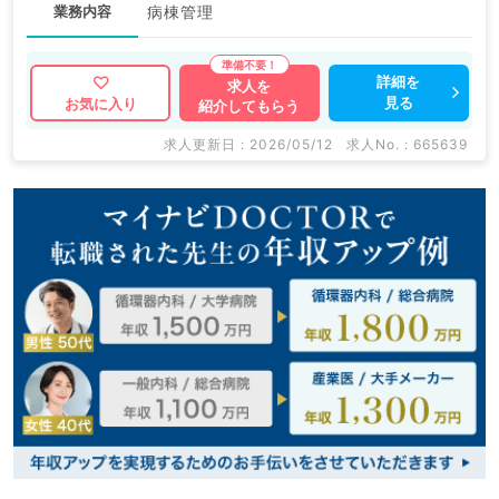
業務内容
病棟管理
詳細を
求人を
見る
お気に入り
紹介してもらう
求人更新日 : 2026/05/12
求人No. : 665639