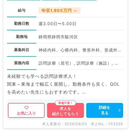
給与
年収1,800万円 ～
勤務日数
週3.00日〜5.00日
勤務地
静岡県静岡市駿河区
募集科目
神経内科、心療内科、整形外科、形成外科、美容外科、脳神経外科、呼吸器外科、心臓血管外科、小児外科、泌尿器科、一般内科、循環器内科、呼吸器内科、消化器内科、内分泌・代謝内科、腎臓内科、老年内科、外科系全般、一般外科、消化器外科、乳腺外科、膠原病科、スポーツ整形外科、大腸・肛門外科、脊髄・脊椎外科
業務内容
訪問診療（居宅）, 訪問診療（施設）, その他
未経験でも学べる訪問診療求人！
関東～東海まで幅広く展開し、勤務条件も良く、QOL
を高めたい先生にもおすすめです。
横浜にて新規OPENも控えており、役職採用なども検討
可。
詳細を
求人を
見る
お気に入り
紹介してもらう
状況に合わせ、条件提示をいただけますので、ぜひご検
討ください。
求人更新日 : 2026/06/05
求人No. : 703526