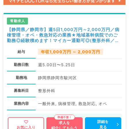
常勤求人
【静岡県／静岡市】週5日1,000万円～2,000万円／病
棟管理・オペ・救急対応の業務★地域基幹病院でのご
勤務◎経験積めます！マイカー通勤可◎(整形外科／常
勤)
給与
年収1,000万円 ～ 2,000万円
勤務日数
週5.00日〜5.25日
勤務地
静岡県静岡市駿河区
募集科目
整形外科
業務内容
一般外来, 病棟管理, 救急対応, オペ
詳細を
求人を
見る
お気に入り
紹介してもらう