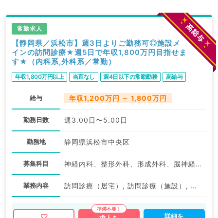
マイナビDOCTORでは病院やクリニックなどの医療機
関求人はもちろんのこと、
常勤求人
掲載情報以外にも産業医等の企業系求人も多数扱ってい
【静岡県／浜松市】週3日よりご勤務可◎施設メ
インの訪問診療★週5日で年収1,800万円目指せま
ます。
す★（内科系,外科系／常勤）
求人内容の詳細等はお気軽にお問合せ下さい。
年収1,800万円以上
当直なし
週4日以下の常勤勤務
高給与
給与
年収1,200万円 ～ 1,800万円
勤務日数
週3.00日〜5.00日
勤務地
静岡県浜松市中央区
募集科目
神経内科、整形外科、形成外科、脳神経外科、呼吸器外科、心臓血管外科、泌尿器科、一般内科、循環器内科、呼吸器内科、消化器内科、内分泌・代謝内科、腎臓内科、老年内科、血液内科、外科系全般、一般外科、消化器外科、乳腺外科、膠原病科、大腸・肛門外科
業務内容
訪問診療（居宅）, 訪問診療（施設）, その他, 訪問診療（施設）, 訪問診療（居宅）
詳細を
求人を