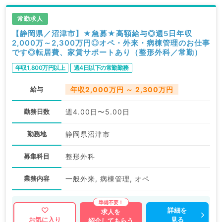
常勤求人
【静岡県／沼津市】★急募★高額給与◎週5日年収
2,000万～2,300万円◎オペ・外来・病棟管理のお仕事
です◎転居費、家賃サポートあり（整形外科／常勤）
年収1,800万円以上
週4日以下の常勤勤務
給与
年収2,000万円 ～ 2,300万円
勤務日数
週4.00日〜5.00日
勤務地
静岡県沼津市
募集科目
整形外科
業務内容
一般外来, 病棟管理, オペ
詳細を
求人を
見る
お気に入り
紹介してもらう