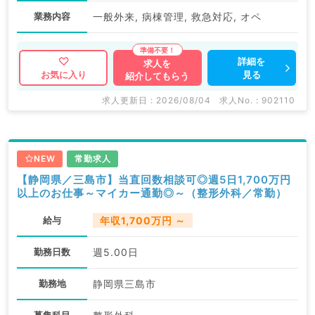
業務内容
一般外来, 病棟管理, 救急対応, オペ
詳細を
求人を
見る
お気に入り
紹介してもらう
求人更新日 : 2026/08/04
求人No. : 902110
NEW
常勤求人
【静岡県／三島市】当直回数相談可◎週5日1,700万円
以上のお仕事～マイカー通勤◎～（整形外科／常勤）
給与
年収1,700万円 ～
勤務日数
週5.00日
勤務地
静岡県三島市