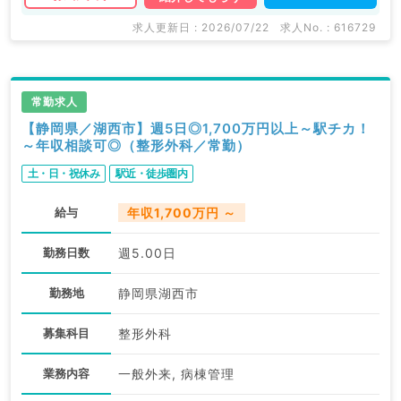
求人更新日 : 2026/07/22
求人No. : 616729
常勤求人
【静岡県／湖西市】週5日◎1,700万円以上～駅チカ！
～年収相談可◎（整形外科／常勤）
土・日・祝休み
駅近・徒歩圏内
給与
年収1,700万円 ～
勤務日数
週5.00日
勤務地
静岡県湖西市
募集科目
整形外科
業務内容
一般外来, 病棟管理