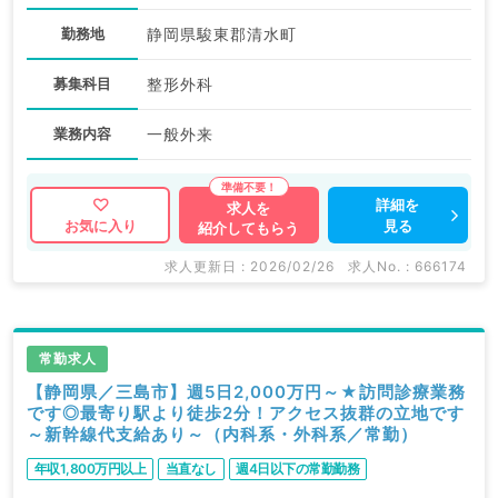
勤務地
静岡県駿東郡清水町
募集科目
整形外科
業務内容
一般外来
詳細を
求人を
見る
お気に入り
紹介してもらう
求人更新日 : 2026/02/26
求人No. : 666174
常勤求人
【静岡県／三島市】週5日2,000万円～★訪問診療業務
です◎最寄り駅より徒歩2分！アクセス抜群の立地です
～新幹線代支給あり～（内科系・外科系／常勤）
年収1,800万円以上
当直なし
週4日以下の常勤勤務