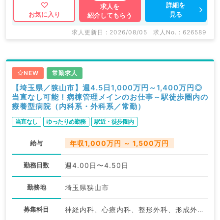
詳細を
求人を
見る
お気に入り
紹介してもらう
求人更新日 : 2026/08/05
求人No. : 626589
NEW
常勤求人
【埼玉県／狭山市】週4.5日1,000万円～1,400万円◎
当直なし可能！病棟管理メインのお仕事～駅徒歩圏内の
療養型病院（内科系・外科系／常勤）
当直なし
ゆったりめ勤務
駅近・徒歩圏内
給与
年収1,000万円 ～ 1,500万円
勤務日数
週4.00日〜4.50日
勤務地
埼玉県狭山市
募集科目
神経内科、心療内科、整形外科、形成外科、美容外科、脳神経外科、呼吸器外科、心臓血管外科、小児外科、泌尿器科、一般内科、循環器内科、呼吸器内科、消化器内科、内分泌・代謝内科、腎臓内科、老年内科、外科系全般、一般外科、消化器外科、乳腺外科、スポーツ整形外科、大腸・肛門外科、脊髄・脊椎外科