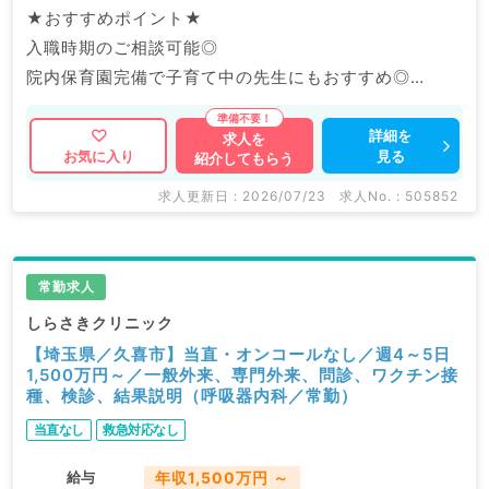
★おすすめポイント★
入職時期のご相談可能◎
院内保育園完備で子育て中の先生にもおすすめ◎
福利厚生充実の大手グループ病院でのご勤務です。
詳細を
求人を
見る
お気に入り
紹介してもらう
マイナビDOCTORでは病院やクリニックなどの医療機
関求人はもちろんのこと、
求人更新日 : 2026/07/23
求人No. : 505852
産業医等の企業系求人も多数扱っています。
求人内容の詳細等はお気軽にお問合せ下さい。
常勤求人
しらさきクリニック
【埼玉県／久喜市】当直・オンコールなし／週4～5日
1,500万円～／一般外来、専門外来、問診、ワクチン接
種、検診、結果説明（呼吸器内科／常勤）
当直なし
救急対応なし
給与
年収1,500万円 ～