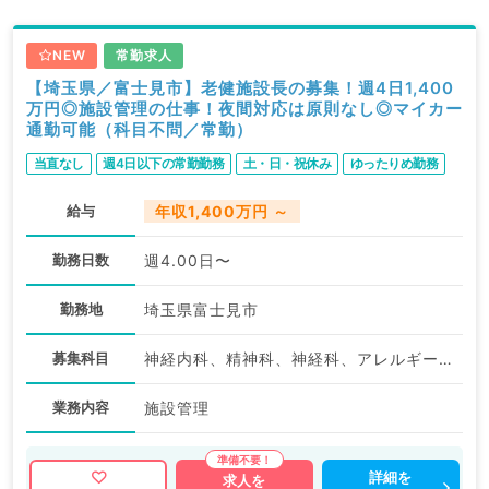
NEW
常勤求人
【埼玉県／富士見市】老健施設長の募集！週4日1,400
万円◎施設管理の仕事！夜間対応は原則なし◎マイカー
通勤可能（科目不問／常勤）
当直なし
週4日以下の常勤勤務
土・日・祝休み
ゆったりめ勤務
給与
年収1,400万円 ～
勤務日数
週4.00日〜
勤務地
埼玉県富士見市
募集科目
神経内科、精神科、神経科、アレルギー科、小児科、整形外科、形成外科、美容外科、脳神経外科、呼吸器外科、心臓血管外科、小児外科、皮膚科、泌尿器科、産婦人科、産科、婦人科、眼科、耳鼻咽喉科、放射線科、麻酔科、ペインクリニック、人工透析科、一般内科、循環器内科、呼吸器内科、消化器内科、内分泌・代謝内科、腎臓内科、老年内科、血液内科、外科系全般、一般外科、消化器外科、乳腺外科、総合診療科、美容皮膚科、健診・人間ドック、救急科・ＩＣＵ、病理科、基礎医学系、膠原病科、スポーツ整形外科、大腸・肛門外科、産業医、脊髄・脊椎外科
業務内容
施設管理
詳細を
求人を