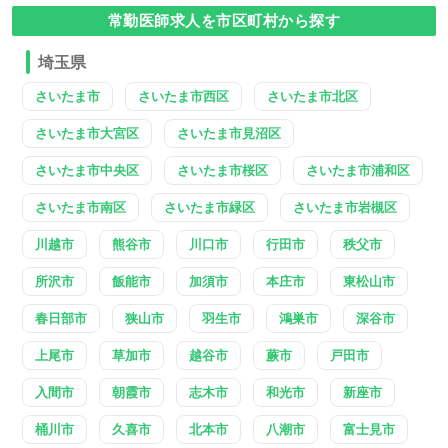
常勤医師求人を市区町村から探す
埼玉県
さいたま市
さいたま市西区
さいたま市北区
さいたま市大宮区
さいたま市見沼区
さいたま市中央区
さいたま市桜区
さいたま市浦和区
さいたま市南区
さいたま市緑区
さいたま市岩槻区
川越市
熊谷市
川口市
行田市
秩父市
所沢市
飯能市
加須市
本庄市
東松山市
春日部市
狭山市
羽生市
鴻巣市
深谷市
上尾市
草加市
越谷市
蕨市
戸田市
入間市
朝霞市
志木市
和光市
新座市
桶川市
久喜市
北本市
八潮市
富士見市