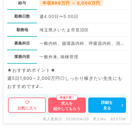
給与
年収800万円 ～ 2,000万円
勤務日数
週4.00日〜5.00日
勤務地
埼玉県さいたま市見沼区
募集科目
一般内科、循環器内科、呼吸器内科、消化器内科、内分泌・代謝内科、腎臓内科
業務内容
一般外来, 病棟管理
★おすすめポイント★
週5日1,600～2,000万円◎しっかり稼ぎたい先生にも
おすすめです♪
人気エリアでのご勤務！マイカー通勤可で通勤も便利で
す。
詳細を
求人を
見る
お気に入り
紹介してもらう
マイナビDOCTORでは病院やクリニックなどの医療機
求人更新日 : 2026/04/20
求人No. : 623706
関求人はもちろんのこと、