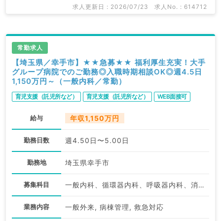
関求人はもちろんのこと、
求人更新日 : 2026/07/23
求人No. : 614712
産業医等の企業系求人も多数扱っています。
求人内容の詳細等はお気軽にお問合せ下さい。
常勤求人
【埼玉県／幸手市】★★急募★★ 福利厚生充実！大手
グループ病院でのご勤務◎入職時期相談OK◎週4.5日
1,150万円～（一般内科／常勤）
育児支援（託児所など）
育児支援（託児所など）
WEB面接可
給与
年収1,150万円
勤務日数
週4.50日〜5.00日
勤務地
埼玉県幸手市
募集科目
一般内科、循環器内科、呼吸器内科、消化器内科、内分泌・代謝内科
業務内容
一般外来, 病棟管理, 救急対応