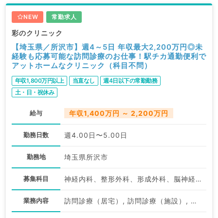
NEW
常勤求人
彩のクリニック
【埼玉県／所沢市】週4～5日 年収最大2,200万円◎未
経験も応募可能な訪問診療のお仕事！駅チカ通勤便利で
アットホームなクリニック（科目不問）
年収1,800万円以上
当直なし
週4日以下の常勤勤務
土・日・祝休み
給与
年収1,400万円 ～ 2,200万円
勤務日数
週4.00日〜5.00日
勤務地
埼玉県所沢市
募集科目
神経内科、整形外科、形成外科、脳神経外科、呼吸器外科、心臓血管外科、泌尿器科、一般内科、循環器内科、呼吸器内科、消化器内科、内分泌・代謝内科、腎臓内科、老年内科、血液内科、外科系全般、一般外科、消化器外科、乳腺外科、膠原病科、大腸・肛門外科
業務内容
訪問診療（居宅）, 訪問診療（施設）, 訪問診療（居宅）, その他, その他