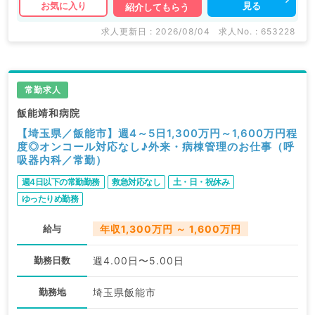
見る
お気に入り
紹介してもらう
求人更新日 : 2026/08/04
求人No. : 653228
常勤求人
飯能靖和病院
【埼玉県／飯能市】週4～5日1,300万円～1,600万円程
度◎オンコール対応なし♪外来・病棟管理のお仕事（呼
吸器内科／常勤）
週4日以下の常勤勤務
救急対応なし
土・日・祝休み
ゆったりめ勤務
給与
年収1,300万円 ～ 1,600万円
勤務日数
週4.00日〜5.00日
勤務地
埼玉県飯能市