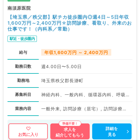
南須原医院
【埼玉県／秩父郡】駅チカ徒歩圏内◎週4日～5日年収
1,600万円～2,400万円☆訪問診療、看取り、外来のお
仕事です！（内科系／常勤）
駅近・徒歩圏内
給与
年収1,600万円 ～ 2,400万円
勤務日数
週4.00日〜5.00日
勤務地
埼玉県秩父郡長瀞町
募集科目
神経内科、一般内科、循環器内科、呼吸器内科、消化器内科、内分泌・代謝内科、腎臓内科、老年内科、血液内科、膠原病科
業務内容
一般外来, 訪問診療（居宅）, 訪問診療（施設）, その他
詳細を
求人を
見る
お気に入り
紹介してもらう