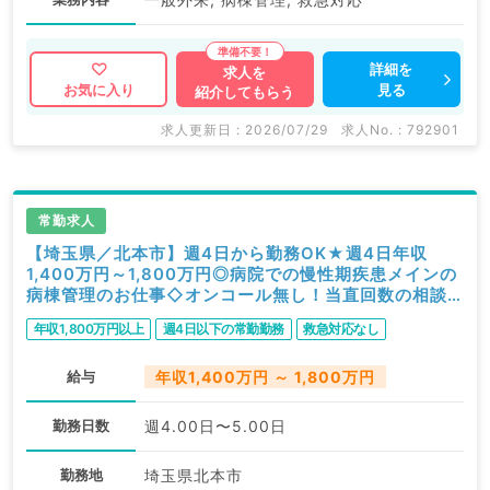
詳細を
求人を
見る
お気に入り
紹介してもらう
求人更新日 : 2026/07/29
求人No. : 792901
常勤求人
【埼玉県／北本市】週4日から勤務OK★週4日年収
1,400万円～1,800万円◎病院での慢性期疾患メインの
病棟管理のお仕事◇オンコール無し！当直回数の相談
も可能◆（一般内科／常勤）
年収1,800万円以上
週4日以下の常勤勤務
救急対応なし
給与
年収1,400万円 ～ 1,800万円
勤務日数
週4.00日〜5.00日
勤務地
埼玉県北本市