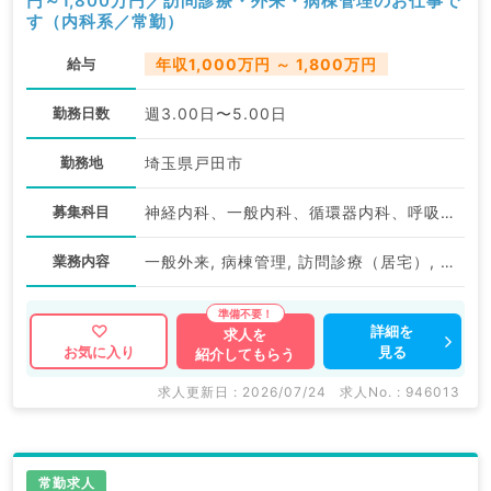
円～1,800万円／訪問診療・外来・病棟管理のお仕事で
す（内科系／常勤）
給与
年収1,000万円 ～ 1,800万円
勤務日数
週3.00日〜5.00日
勤務地
埼玉県戸田市
募集科目
神経内科、一般内科、循環器内科、呼吸器内科、消化器内科、内分泌・代謝内科、腎臓内科、老年内科、血液内科、膠原病科
業務内容
一般外来, 病棟管理, 訪問診療（居宅）, 訪問診療（施設）
詳細を
求人を
見る
お気に入り
紹介してもらう
求人更新日 : 2026/07/24
求人No. : 946013
常勤求人