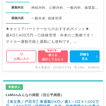
募集科目
神経内科、心療内科、一般内科、循環器内科、呼吸器内科、消化器内科、内分泌・代謝内科、老年内科、膠原病科
業務内容
一般外来, 病棟管理
★キャリアパートナーからのおすすめポイント★
週4日1,400万円～◎病棟管理・外来のご勤務です！
マイカー通勤可能と通勤にも便利です。
マイナビDOCTORでは病院やクリニックなどの医療機
詳細を
求人を
見る
お気に入り
紹介してもらう
関求人はもちろんのこと、
掲載情報以外にも産業医等の企業系求人も多数扱ってい
求人更新日 : 2026/07/29
求人No. : 628616
ます。
求人内容の詳細等はお気軽にお問合せ下さい。
常勤求人
LeMonみんなの病院（旧公平病院）
【埼玉県／戸田市】車通勤OK◎／週3～5日☆1,000万