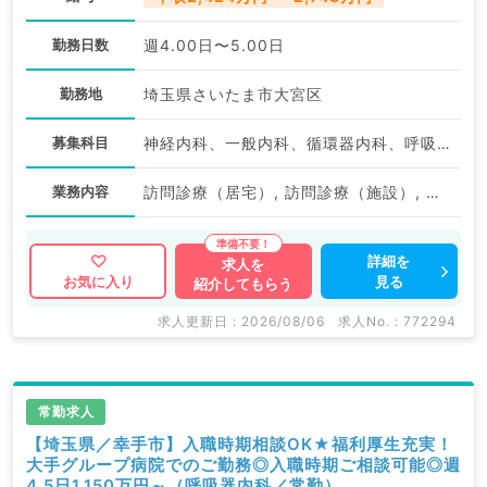
勤務日数
週4.00日〜5.00日
勤務地
埼玉県さいたま市大宮区
募集科目
神経内科、一般内科、循環器内科、呼吸器内科、消化器内科、内分泌・代謝内科、腎臓内科、老年内科、血液内科、膠原病科
業務内容
訪問診療（居宅）, 訪問診療（施設）, 訪問診療（施設）
詳細を
求人を
見る
お気に入り
紹介してもらう
求人更新日 : 2026/08/06
求人No. : 772294
常勤求人
【埼玉県／幸手市】入職時期相談OK★福利厚生充実！
大手グループ病院でのご勤務◎入職時期ご相談可能◎週
4.5日1,150万円～（呼吸器内科／常勤）