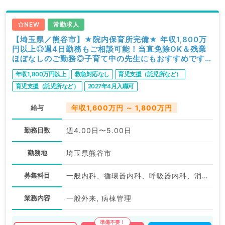
NEW
常勤求人
【埼玉県／熊谷市】★院内保育所完備★ 年収1,800万
円以上◎週4日勤務もご相談可能！当直免除OK＆残業
ほぼなしのご勤務◎子育て中の先生にもおすすめです
（一般内科／常勤）
年収1,800万円以上
救急対応なし
育児支援（託児所など）
育児支援（託児所など）
2027年4月入職可
給与
年収1,600万円 ～ 1,800万円
勤務日数
週4.00日〜5.00日
勤務地
埼玉県熊谷市
募集科目
一般内科、循環器内科、呼吸器内科、消化器内科、内分泌・代謝内科
業務内容
一般外来, 病棟管理