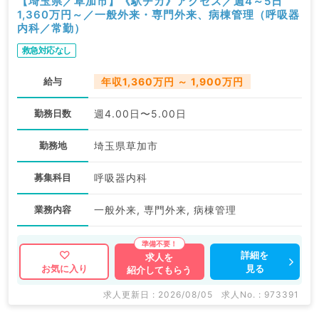
【埼玉県／草加市】《駅チカ》アクセス／週4～5日
1,360万円～／一般外来・専門外来、病棟管理（呼吸器
内科／常勤）
救急対応なし
給与
年収1,360万円 ～ 1,900万円
勤務日数
週4.00日〜5.00日
勤務地
埼玉県草加市
募集科目
呼吸器内科
業務内容
一般外来, 専門外来, 病棟管理
詳細を
求人を
見る
お気に入り
紹介してもらう
求人更新日 : 2026/08/05
求人No. : 973391