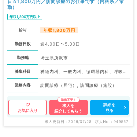
日☆1,800万円／訪問診療のお仕事です（内科系／常
勤）
年収1,800万円以上
給与
年収1,800万円
勤務日数
週4.00日〜5.00日
勤務地
埼玉県所沢市
募集科目
神経内科、一般内科、循環器内科、呼吸器内科、消化器内科、内分泌・代謝内科、腎臓内科、老年内科、血液内科、膠原病科
業務内容
訪問診療（居宅）, 訪問診療（施設）
詳細を
求人を
見る
お気に入り
紹介してもらう
求人更新日 : 2026/07/28
求人No. : 949557