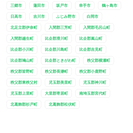
三郷市
蓮田市
坂戸市
幸手市
鶴ヶ島市
日高市
吉川市
ふじみ野市
白岡市
北足立郡伊奈町
入間郡三芳町
入間郡毛呂山町
入間郡越生町
比企郡滑川町
比企郡嵐山町
比企郡小川町
比企郡川島町
比企郡吉見町
比企郡鳩山町
比企郡ときがわ町
秩父郡横瀬町
秩父郡皆野町
秩父郡長瀞町
秩父郡小鹿野町
秩父郡東秩父村
児玉郡美里町
児玉郡神川町
児玉郡上里町
大里郡寄居町
南埼玉郡宮代町
北葛飾郡杉戸町
北葛飾郡松伏町