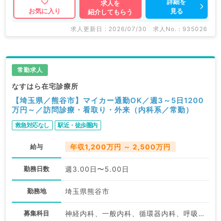
詳細を
求人を
見る
お気に入り
紹介してもらう
求人更新日 : 2026/07/30
求人No. : 935026
常勤求人
なすはら在宅診療所
【埼玉県／熊谷市】マイカー通勤OK／週3～5日1200
万円～／訪問診療・看取り・外来（内科系／常勤）
救急対応なし
駅近・徒歩圏内
給与
年収1,200万円 ～ 2,500万円
勤務日数
週3.00日〜5.00日
勤務地
埼玉県熊谷市
募集科目
神経内科、一般内科、循環器内科、呼吸器内科、消化器内科、内分泌・代謝内科、腎臓内科、老年内科、血液内科、膠原病科