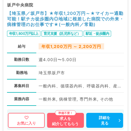
坂戸中央病院
【埼玉県／坂戸市】★年収1,200万円～★マイカー通勤
可能！駅チカ徒歩圏内◎地域に根差した病院での外来・
病棟管理のお仕事です★(一般内科／常勤)
年収1,800万円以上
育児支援（託児所など）
駅近・徒歩圏内
給与
年収1,200万円 ～ 2,200万円
勤務日数
週4.00日〜5.00日
勤務地
埼玉県坂戸市
募集科目
一般内科、循環器内科、呼吸器内科、産業医
業務内容
一般外来, 病棟管理, 専門外来, その他
詳細を
求人を
見る
お気に入り
紹介してもらう