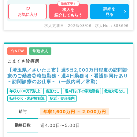
詳細を
求人を
見る
お気に入り
紹介してもらう
求人更新日 : 2026/08/06
求人No. : 883696
NEW
常勤求人
こまくさ診療所
【埼玉県／さいたま市】週5日2,000万円程度の訪問診
療のご勤務◎時短勤務・週4日勤務可・看護師同行あり
～訪問診療のお仕事～（一般内科／常勤）
年収1,800万円以上
当直なし
週4日以下の常勤勤務
救急対応なし
転科ＯＫ・未経験歓迎
駅近・徒歩圏内
給与
年収1,600万円 ～ 2,000万円
勤務日数
週4.00日〜5.00日