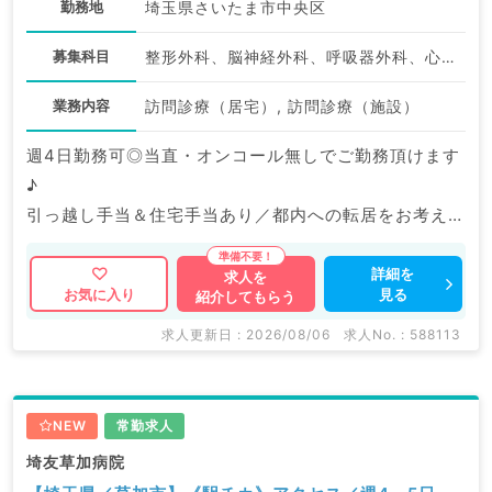
勤務地
埼玉県さいたま市中央区
募集科目
整形外科、脳神経外科、呼吸器外科、心臓血管外科、一般内科、循環器内科、呼吸器内科、消化器内科、内分泌・代謝内科、腎臓内科、老年内科、外科系全般、一般外科、消化器外科
業務内容
訪問診療（居宅）, 訪問診療（施設）
週4日勤務可◎当直・オンコール無しでご勤務頂けます
♪
引っ越し手当＆住宅手当あり／都内への転居をお考えの
先生にもおススメ◎
詳細を
求人を
見る
お気に入り
紹介してもらう
マイナビDOCTORでは病院やクリニックなどの医療機
関求人はもちろんのこと、
求人更新日 : 2026/08/06
求人No. : 588113
掲載情報以外にも産業医等の企業系求人も多数扱ってい
ます。
求人内容の詳細等はお気軽にお問合せ下さい。
NEW
常勤求人
埼友草加病院