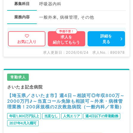
募集科目
呼吸器内科
業務内容
一般外来, 病棟管理, その他
詳細を
求人を
見る
お気に入り
紹介してもらう
求人更新日 : 2026/06/24
求人No. : 890978
常勤求人
さいたま記念病院
【埼玉県／さいたま市】週4日～相談可◎年収800万～
2000万円♪～当直コール免除も相談可～外来・病棟管
理業務！200床規模の2次救急病院（一般内科／常勤）
年収1,800万円以上
当直なし
人気エリア
週4日以下の常勤勤務
2027年4月入職可