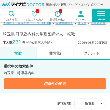
医師の求人・転職・アルバイトはマイナビDOCTOR
0
0
MENU
お気に入り求人
最近見た求人
マイページ
求人検索
医師求人・転職のマイナビDOCTOR
常勤医師求人
埼玉県
呼吸器内科
埼玉県 呼吸器内科の常勤医師求人・転職
231
求人数
件
※非公開求人を除く
2026年08月09日更新
常勤
非常勤
スポット
選択中の検索条件
埼玉県・呼吸器内科
条件の変更
並び順：
新着順