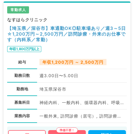
掲載情報以外にも産業医等の企業系求人も多数扱ってい
ます。
常勤求人
求人内容の詳細等はお気軽にお問合せ下さい。
なすはらクリニック
【埼玉県／深谷市】車通勤OK◎駐車場あり／週3～5日
☆1,200万円～2,500万円／訪問診療・外来のお仕事で
す（内科系／常勤）
年収1,800万円以上
給与
年収1,200万円 ～ 2,500万円
勤務日数
週3.00日〜5.00日
勤務地
埼玉県深谷市
募集科目
神経内科、一般内科、循環器内科、呼吸器内科、消化器内科、内分泌・代謝内科、腎臓内科、老年内科、血液内科、膠原病科
業務内容
一般外来, 訪問診療（居宅）, 訪問診療（施設）