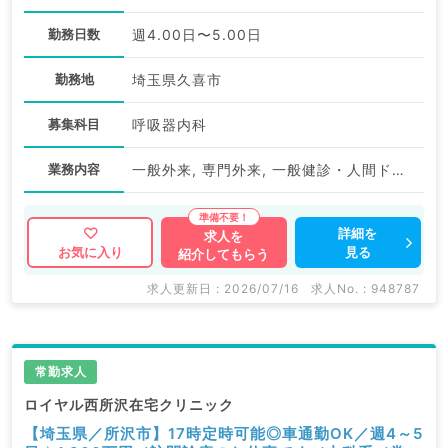
勤務日数
週4.00日〜5.00日
勤務地
埼玉県久喜市
募集科目
呼吸器内科
業務内容
一般外来, 専門外来, 一般健診・人間ドック, 予防接種, その他
詳細を
求人を
見る
お気に入り
紹介してもらう
求人更新日 : 2026/07/16
求人No. : 948787
常勤求人
ロイヤル西所沢在宅クリニック
【埼玉県／所沢市】17時定時可能◎車通勤OK／週4～5