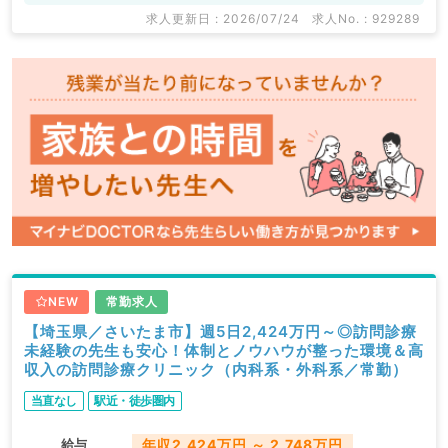
求人更新日 : 2026/07/24
求人No. : 929289
NEW
常勤求人
【埼玉県／さいたま市】週5日2,424万円～◎訪問診療
未経験の先生も安心！体制とノウハウが整った環境＆高
収入の訪問診療クリニック（内科系・外科系／常勤）
当直なし
駅近・徒歩圏内
給与
年収2,424万円 ～ 2,748万円