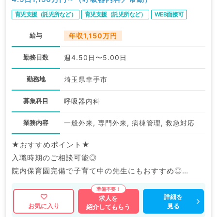
育児支援（託児所など）
育児支援（託児所など）
WEB面接可
給与
年収1,150万円
勤務日数
週4.50日〜5.00日
勤務地
埼玉県幸手市
募集科目
呼吸器内科
業務内容
一般外来, 専門外来, 病棟管理, 救急対応
★おすすめポイント★
入職時期のご相談可能◎
院内保育園完備で子育て中の先生にもおすすめ◎
福利厚生充実の大手グループ病院でのご勤務です。
詳細を
求人を
見る
お気に入り
紹介してもらう
マイナビDOCTORでは病院やクリニックなどの医療機