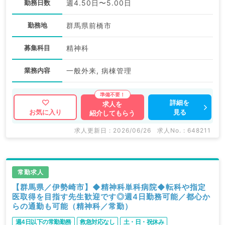
勤務日数
週4.50日〜5.00日
勤務地
群馬県前橋市
募集科目
精神科
業務内容
一般外来, 病棟管理
詳細を
求人を
見る
お気に入り
紹介してもらう
求人更新日 : 2026/06/26
求人No. : 648211
常勤求人
【群馬県／伊勢崎市】◆精神科単科病院◆転科や指定
医取得を目指す先生歓迎です◎週4日勤務可能／都心か
らの通勤も可能（精神科／常勤）
週4日以下の常勤勤務
救急対応なし
土・日・祝休み