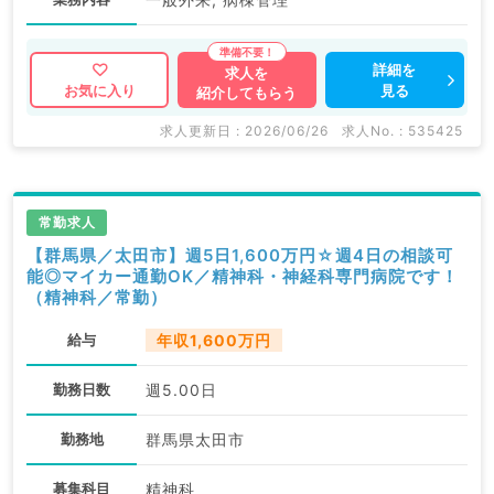
詳細を
求人を
見る
お気に入り
紹介してもらう
求人更新日 : 2026/06/26
求人No. : 535425
常勤求人
【群馬県／太田市】週5日1,600万円☆週4日の相談可
能◎マイカー通勤OK／精神科・神経科専門病院です！
（精神科／常勤）
給与
年収1,600万円
勤務日数
週5.00日
勤務地
群馬県太田市
募集科目
精神科