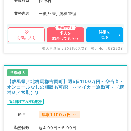
募集科目
精神科
業務内容
一般外来, 病棟管理
詳細を
求人を
見る
お気に入り
紹介してもらう
求人更新日 : 2026/07/03
求人No. : 932538
常勤求人
【群馬県／北群馬郡吉岡町】週5日1100万円～◎当直・
オンコールなしの相談も可能！～マイカー通勤可～（精
神科／常勤）\t
週4日以下の常勤勤務
給与
年収1,100万円 ～
勤務日数
週4.00日〜5.00日