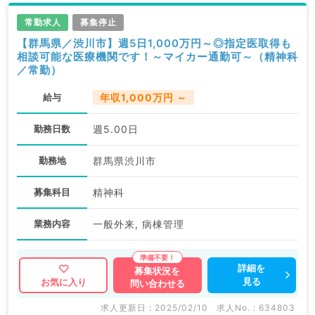
常勤求人
募集停止
【群馬県／渋川市】週5日1,000万円～◎指定医取得も
相談可能な医療機関です！～マイカー通勤可～（精神科
／常勤）
給与
年収1,000万円 ～
勤務日数
週5.00日
勤務地
群馬県渋川市
募集科目
精神科
業務内容
一般外来, 病棟管理
詳細を
募集状況を
見る
お気に入り
問い合わせる
求人更新日 : 2025/02/10
求人No. : 634803