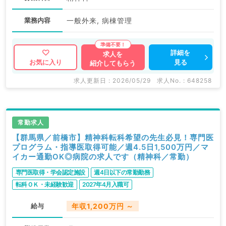
業務内容
一般外来, 病棟管理
詳細を
求人を
見る
お気に入り
紹介してもらう
求人更新日 : 2026/05/29
求人No. : 648258
常勤求人
【群馬県／前橋市】精神科転科希望の先生必見！専門医
プログラム・指導医取得可能／週4.5日1,500万円／マ
イカー通勤OK◎病院の求人です（精神科／常勤）
専門医取得・学会認定施設
週4日以下の常勤勤務
転科ＯＫ・未経験歓迎
2027年4月入職可
給与
年収1,200万円 ～