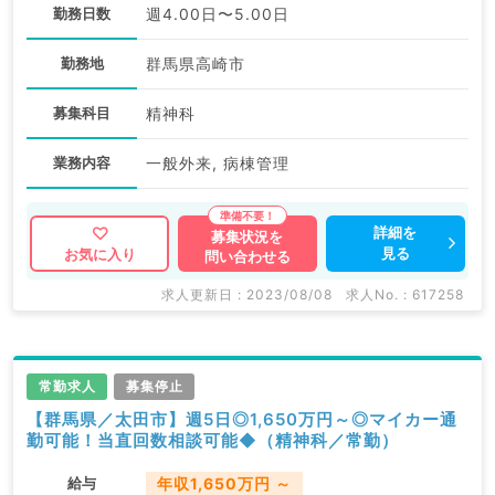
勤務日数
週4.00日〜5.00日
勤務地
群馬県高崎市
募集科目
精神科
業務内容
一般外来, 病棟管理
詳細を
募集状況を
見る
お気に入り
問い合わせる
求人更新日 : 2023/08/08
求人No. : 617258
常勤求人
募集停止
【群馬県／太田市】週5日◎1,650万円～◎マイカー通
勤可能！当直回数相談可能◆（精神科／常勤）
給与
年収1,650万円 ～