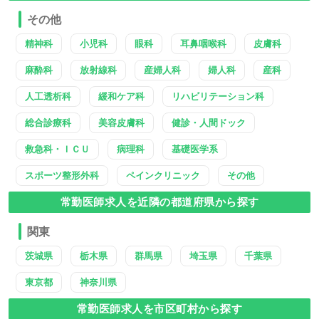
その他
精神科
小児科
眼科
耳鼻咽喉科
皮膚科
麻酔科
放射線科
産婦人科
婦人科
産科
人工透析科
緩和ケア科
リハビリテーション科
総合診療科
美容皮膚科
健診・人間ドック
救急科・ＩＣＵ
病理科
基礎医学系
スポーツ整形外科
ペインクリニック
その他
常勤医師求人を近隣の都道府県から探す
関東
茨城県
栃木県
群馬県
埼玉県
千葉県
東京都
神奈川県
常勤医師求人を市区町村から探す