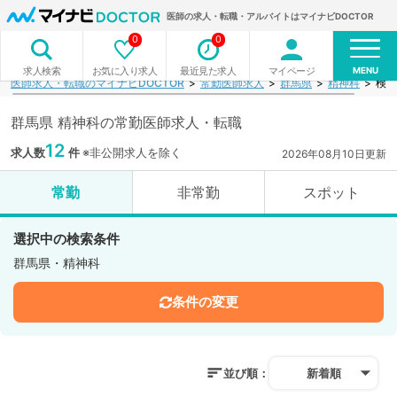
医師の求人・転職・アルバイトはマイナビDOCTOR
0
0
MENU
お気に入り求人
最近見た求人
マイページ
求人検索
医師求人・転職のマイナビDOCTOR
常勤医師求人
群馬県
精神科
検索
群馬県 精神科の常勤医師求人・転職
12
求人数
件
※非公開求人を除く
2026年08月10日更新
常勤
非常勤
スポット
選択中の検索条件
群馬県・精神科
条件の変更
並び順：
新着順