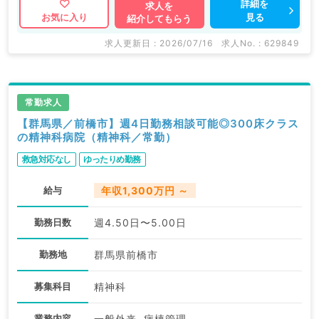
詳細を
求人を
見る
お気に入り
紹介してもらう
求人更新日 : 2026/07/16
求人No. : 629849
常勤求人
【群馬県／前橋市】週4日勤務相談可能◎300床クラス
の精神科病院（精神科／常勤）
救急対応なし
ゆったりめ勤務
給与
年収1,300万円 ～
勤務日数
週4.50日〜5.00日
勤務地
群馬県前橋市
募集科目
精神科
業務内容
一般外来, 病棟管理