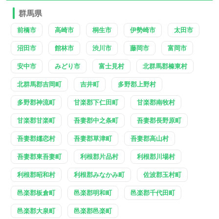
群馬県
前橋市
高崎市
桐生市
伊勢崎市
太田市
沼田市
館林市
渋川市
藤岡市
富岡市
安中市
みどり市
富士見村
北群馬郡榛東村
北群馬郡吉岡町
吉井町
多野郡上野村
多野郡神流町
甘楽郡下仁田町
甘楽郡南牧村
甘楽郡甘楽町
吾妻郡中之条町
吾妻郡長野原町
吾妻郡嬬恋村
吾妻郡草津町
吾妻郡高山村
吾妻郡東吾妻町
利根郡片品村
利根郡川場村
利根郡昭和村
利根郡みなかみ町
佐波郡玉村町
邑楽郡板倉町
邑楽郡明和町
邑楽郡千代田町
邑楽郡大泉町
邑楽郡邑楽町