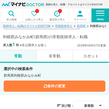
医師の求人・転職・アルバイトはマイナビDOCTOR
0
0
MENU
お気に入り求人
最近見た求人
マイページ
求人検索
医師求人・転職のマイナビDOCTOR
常勤医師求人
群馬県
利根郡みなか
利根郡みなかみ町(群馬県)の常勤医師求人・転職
1
求人数
件
※非公開求人を除く
2026年08月07日更新
常勤
非常勤
スポット
選択中の検索条件
群馬県利根郡みなかみ町
条件の変更
並び順：
新着順