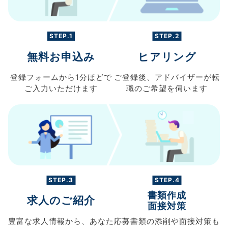
STEP.1
STEP.2
無料お申込み
ヒアリング
登録フォームから
1分ほどで
ご登録後、
アドバイザーが転
ご入力
いただけます
職の
ご希望を伺います
STEP.3
STEP.4
書類作成
求人のご紹介
面接対策
豊富な求人情報から、
あなた
応募書類の
添削や面接対策も