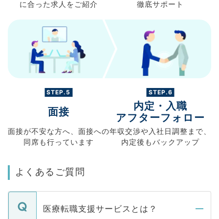
に合った求人を
ご紹介
徹底サポート
STEP.5
STEP.6
内定・入職
面接
アフターフォロー
面接が不安な方へ、
面接への
年収交渉や
入社日調整まで、
同席も
行っています
内定後もバックアップ
よくあるご質問
医療転職支援サービスとは？