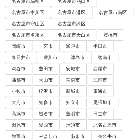
名古屋市瑞穂区
名古屋市熱田区
名古屋市中川区
名古屋市港区
名古屋市南区
名古屋市守山区
名古屋市緑区
名古屋市名東区
名古屋市天白区
豊橋市
岡崎市
一宮市
瀬戸市
半田市
春日井市
豊川市
津島市
碧南市
刈谷市
豊田市
安城市
西尾市
蒲郡市
犬山市
常滑市
江南市
小牧市
稲沢市
新城市
東海市
大府市
知多市
知立市
尾張旭市
高浜市
岩倉市
豊明市
日進市
田原市
愛西市
清須市
北名古屋市
弥富市
みよし市
あま市
長久手市