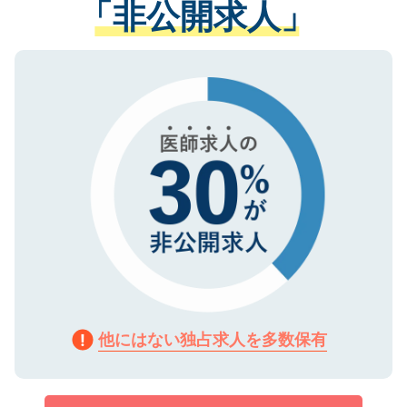
「非公開求人」
させていただきます。すぐにご転職をされ
る、プライバシーマークを取得済みです。
ない方には、長期的なサポートが可能です
ご登録いただいた個人情報は、SSL（デー
ので、まずはご登録ください。
タ暗号化）によって保護されていますの
で、機密保持に関してもご安心ください。
他にはない独占求人を多数保有