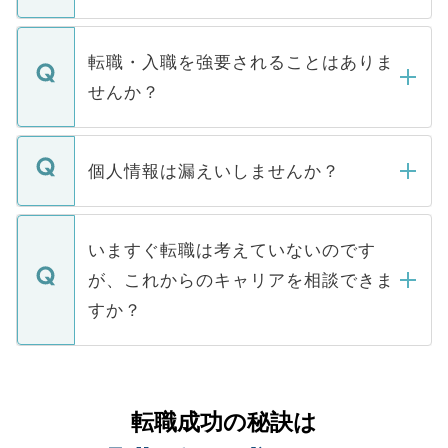
お電話にて次のステップのご案内をいたし
ます。通常、5営業日以内にはご連絡をせて
マイナビDOCTORで取り扱っている求人の
いただきますので、しばらくお待ちくださ
うち約3割は、Webサイトからご覧いただ
転職・入職を強要されることはありま
い。
けない「非公開求人」です。非公開求人は
せんか？
下記の理由によって、一般には公開してい
ません。
転職・入職を強要することは一切ありませ
ん。また、仮に応募先から内定をいただい
個人情報は漏えいしませんか？
■応募殺到を避けるため 人気のある医療機
たとしても、ご本人が納得しない限り、内
関を公にしてしまうと、応募が殺到する場
定を承諾する必要はありません。内定先へ
個人情報が漏えいすることはありませんの
合があります。 選考を効率よく行うため
の辞退の連絡はキャリアパートナーが行い
で、ご安心ください。当サイトからの登録
いますぐ転職は考えていないのです
に、医療機関が求める条件に合った人材の
ますので、ご安心ください。
などで収集したご登録者様の個人情報は、
が、これからのキャリアを相談できま
みを人材紹介会社に依頼するケースが増え
ご本人のキャリアアップおよび転職活動の
ています。
すか？
支援を目的に使用いたします。お預かりし
ているすべての個人データはご本人の許可
お気軽にご相談ください。先生専任のキャ
なく、医療機関側に開示したり、第三者に
リアパートナーが将来のご希望などをおう
提供することは一切ありません。また弊社
かがいして、現在の医療機関の状況や紹介
転職成功の秘訣は
は、個人情報の取り扱いについての厳密な
経験をまじえながら、適切なアドバイスを
管理基準を満たした事業者のみに付与され