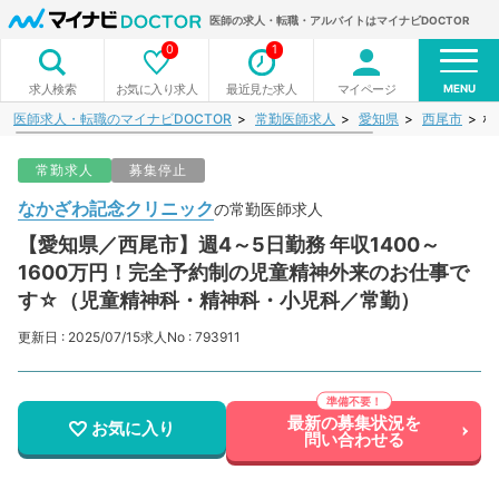
医師の求人・転職・アルバイトはマイナビDOCTOR
0
1
MENU
お気に入り求人
最近見た求人
マイページ
求人検索
医師求人・転職のマイナビDOCTOR
常勤医師求人
愛知県
西尾市
な
常勤求人
募集停止
なかざわ記念クリニック
の常勤医師求人
【愛知県／西尾市】週4～5日勤務 年収1400～
1600万円！完全予約制の児童精神外来のお仕事で
す☆（児童精神科・精神科・小児科／常勤）
更新日 : 2025/07/15
求人No : 793911
最新の募集状況を
お気に入り
問い合わせる