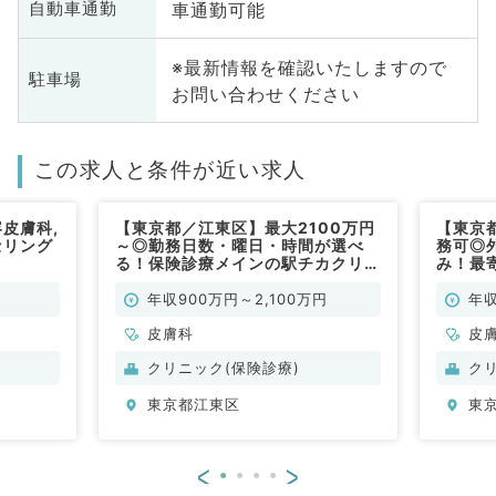
車通勤可能
自動車通勤
※最新情報を確認いたしますので
駐車場
お問い合わせください
この求人と条件が近い求人
皮膚科,
【東京都／江東区】最大2100万円
【東京
セリング
～◎勤務日数・曜日・時間が選べ
務可◎
る！保険診療メインの駅チカクリニ
み！最
ックで皮膚科外来をおまかせ（皮膚
セス抜
科／常勤）
年収900万円～2,100万円
年収
皮膚科
皮
クリニック(保険診療)
ク
東京都江東区
東
<
>