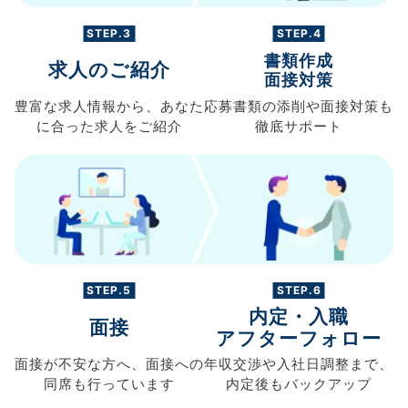
STEP.3
STEP.4
書類作成
求人のご紹介
面接対策
豊富な求人情報から、
あなた
応募書類の
添削や面接対策も
に合った求人を
ご紹介
徹底サポート
STEP.5
STEP.6
内定・入職
面接
アフターフォロー
面接が不安な方へ、
面接への
年収交渉や
入社日調整まで、
同席も
行っています
内定後もバックアップ