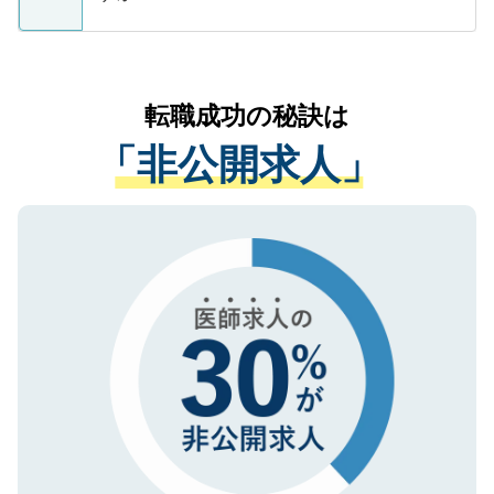
支援を目的に使用いたします。お預かりし
ているすべての個人データはご本人の許可
お気軽にご相談ください。先生専任のキャ
なく、医療機関側に開示したり、第三者に
リアパートナーが将来のご希望などをおう
提供することは一切ありません。また弊社
かがいして、現在の医療機関の状況や紹介
転職成功の秘訣は
は、個人情報の取り扱いについての厳密な
経験をまじえながら、適切なアドバイスを
管理基準を満たした事業者のみに付与され
「非公開求人」
させていただきます。すぐにご転職をされ
る、プライバシーマークを取得済みです。
ない方には、長期的なサポートが可能です
ご登録いただいた個人情報は、SSL（デー
ので、まずはご登録ください。
タ暗号化）によって保護されていますの
で、機密保持に関してもご安心ください。