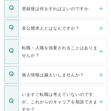
登録後は何をすればよいのですか
ご登録いただきましたら、弊社担当者がご
登録内容を確認し、その後メールもしくは
非公開求人とはなんですか？
お電話にて次のステップのご案内をいたし
ます。通常、5営業日以内にはご連絡をせて
マイナビDOCTORで取り扱っている求人の
いただきますので、しばらくお待ちくださ
うち約3割は、Webサイトからご覧いただ
転職・入職を強要されることはありま
い。
けない「非公開求人」です。非公開求人は
せんか？
下記の理由によって、一般には公開してい
ません。
転職・入職を強要することは一切ありませ
ん。また、仮に応募先から内定をいただい
個人情報は漏えいしませんか？
■応募殺到を避けるため 人気のある医療機
たとしても、ご本人が納得しない限り、内
関を公にしてしまうと、応募が殺到する場
定を承諾する必要はありません。内定先へ
個人情報が漏えいすることはありませんの
合があります。 選考を効率よく行うため
の辞退の連絡はキャリアパートナーが行い
で、ご安心ください。当サイトからの登録
いますぐ転職は考えていないのです
に、医療機関が求める条件に合った人材の
ますので、ご安心ください。
などで収集したご登録者様の個人情報は、
が、これからのキャリアを相談できま
みを人材紹介会社に依頼するケースが増え
ご本人のキャリアアップおよび転職活動の
ています。
すか？