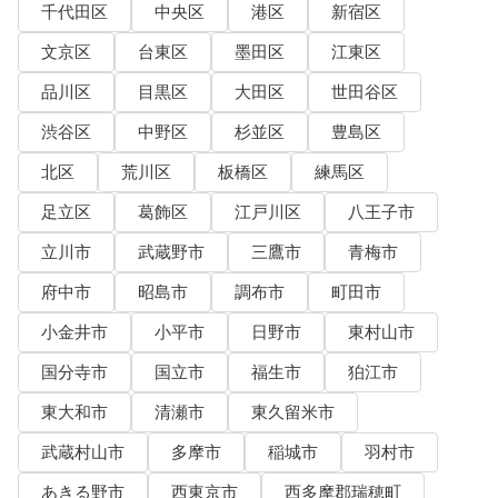
千代田区
中央区
港区
新宿区
文京区
台東区
墨田区
江東区
品川区
目黒区
大田区
世田谷区
渋谷区
中野区
杉並区
豊島区
北区
荒川区
板橋区
練馬区
足立区
葛飾区
江戸川区
八王子市
立川市
武蔵野市
三鷹市
青梅市
府中市
昭島市
調布市
町田市
小金井市
小平市
日野市
東村山市
国分寺市
国立市
福生市
狛江市
東大和市
清瀬市
東久留米市
武蔵村山市
多摩市
稲城市
羽村市
あきる野市
西東京市
西多摩郡瑞穂町