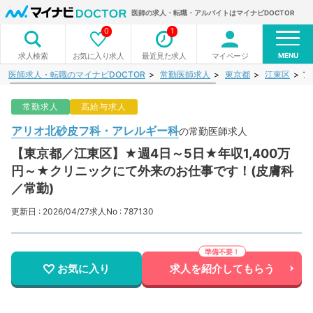
医師の求人・転職・アルバイトはマイナビDOCTOR
0
1
MENU
お気に入り求人
最近見た求人
マイページ
求人検索
医師求人・転職のマイナビDOCTOR
常勤医師求人
東京都
江東区
ア
常勤求人
高給与求人
アリオ北砂皮フ科・アレルギー科
の常勤医師求人
【東京都／江東区】★週4日～5日★年収1,400万
円～★クリニックにて外来のお仕事です！(皮膚科
／常勤)
更新日 : 2026/04/27
求人No : 787130
お気に入り
求人を紹介してもらう