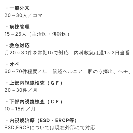
一般外来
20～30人／コマ
病棟管理
15～25人（主治医・併診医）
救急対応
月20～30件を常勤Drで対応 内科救急は週1～2日当番
オペ
60～70件程度／年 鼠経ヘルニア、胆のう摘出、ヘモ
上部内視鏡検査（ＧＦ）
20～30件／月
下部内視鏡検査（ＣＦ）
10～15件／月
内視鏡治療（ESD・ERCP等）
ESD,ERCPについては現在外部にて対応