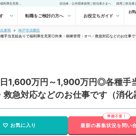
【兵庫県／神戸市】週4.5日1,600万円～1,900万円◎各種手当支給ありで福利厚生充実◎外来・病棟管理・オペ・救急対応などのお仕事です（消化器外科／常勤）の転職・求人｜医師の求人・転職・アルバイトは【マイナビDOCTOR】
自治体・公共団体採用ご担当者さまへ
採用ご担当者
お気
す
転職をご検討の方へ
お役立ちガイド
兵庫県
神戸市須磨区
0万円◎各種手当支給ありで福利厚生充実◎外来・病棟管理・オペ・救急対応などのお仕事
日1,600万円～1,900万円◎各
・救急対応などのお仕事です（消化
お気に入り
最新の募集状況を問い