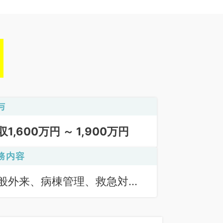
与
収1,600万円 ～ 1,900万円
務内容
般外来、病棟管理、救急対
、オペ、上部内視鏡検査（Ｇ
）、下部内視鏡検査（Ｃ