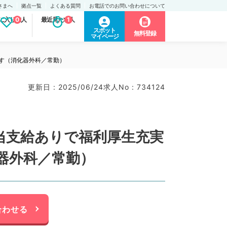
さまへ
拠点一覧
よくある質問
お電話でのお問い合わせについて
に入り求人
0
最近見た求人
1
スポット
無料登録
マイページ
です（消化器外科／常勤）
更新日 : 2025/06/24
求人No : 734124
種手当支給ありで福利厚生充実
器外科／常勤）
合わせる