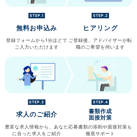
STEP.1
STEP.2
無料お申込み
ヒアリング
登録フォームから
1分ほどで
ご登録後、
アドバイザーが転
ご入力
いただけます
職の
ご希望を伺います
STEP.3
STEP.4
書類作成
求人のご紹介
面接対策
豊富な求人情報から、
あなた
応募書類の
添削や面接対策も
に合った求人を
ご紹介
徹底サポート