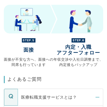
STEP.5
STEP.6
内定・入職
面接
アフターフォロー
面接が不安な方へ、
面接への
年収交渉や
入社日調整まで、
同席も
行っています
内定後もバックアップ
よくあるご質問
医療転職支援サービスとは？