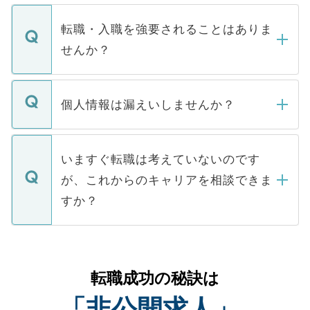
ます。通常、5営業日以内にはご連絡をせて
マイナビDOCTORで取り扱っている求人の
いただきますので、しばらくお待ちくださ
うち約3割は、Webサイトからご覧いただ
転職・入職を強要されることはありま
い。
けない「非公開求人」です。非公開求人は
せんか？
下記の理由によって、一般には公開してい
ません。
転職・入職を強要することは一切ありませ
ん。また、仮に応募先から内定をいただい
個人情報は漏えいしませんか？
■応募殺到を避けるため 人気のある医療機
たとしても、ご本人が納得しない限り、内
関を公にしてしまうと、応募が殺到する場
定を承諾する必要はありません。内定先へ
個人情報が漏えいすることはありませんの
合があります。 選考を効率よく行うため
の辞退の連絡はキャリアパートナーが行い
で、ご安心ください。当サイトからの登録
いますぐ転職は考えていないのです
に、医療機関が求める条件に合った人材の
ますので、ご安心ください。
などで収集したご登録者様の個人情報は、
が、これからのキャリアを相談できま
みを人材紹介会社に依頼するケースが増え
ご本人のキャリアアップおよび転職活動の
ています。
すか？
支援を目的に使用いたします。お預かりし
ているすべての個人データはご本人の許可
お気軽にご相談ください。先生専任のキャ
なく、医療機関側に開示したり、第三者に
リアパートナーが将来のご希望などをおう
提供することは一切ありません。また弊社
かがいして、現在の医療機関の状況や紹介
転職成功の秘訣は
は、個人情報の取り扱いについての厳密な
経験をまじえながら、適切なアドバイスを
管理基準を満たした事業者のみに付与され
「非公開求人」
させていただきます。すぐにご転職をされ