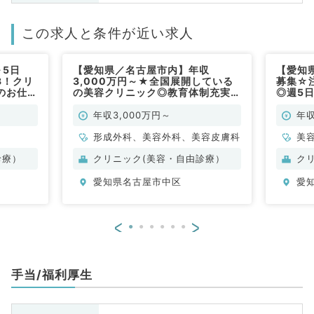
この求人と条件が近い求人
～5日
【愛知県／名古屋市内】年収
【愛知
3！クリ
3,000万円～★全国展開している
募集☆
のお仕事
の美容クリニック◎教育体制充実・
◎週5日
最先端技術が学べる◎（美容皮膚
駅チカ
科・美容外科・形成外科／常勤）
（美容
年収3,000万円～
年収
形成外科、美容外科、美容皮膚科
美
診療）
クリニック(美容・自由診療）
ク
愛知県名古屋市中区
愛
<
>
手当/福利厚生