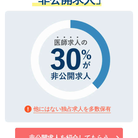
る、プライバシーマークを取得済みです。
ない方には、長期的なサポートが可能です
ご登録いただいた個人情報は、SSL（デー
ので、まずはご登録ください。
タ暗号化）によって保護されていますの
で、機密保持に関してもご安心ください。
他にはない独占求人を多数保有
非公開求人を紹介してもらう