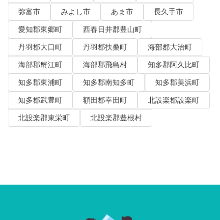
弥富市
みよし市
あま市
長久手市
愛知郡東郷町
西春日井郡豊山町
丹羽郡大口町
丹羽郡扶桑町
海部郡大治町
海部郡蟹江町
海部郡飛島村
知多郡阿久比町
知多郡東浦町
知多郡南知多町
知多郡美浜町
知多郡武豊町
額田郡幸田町
北設楽郡設楽町
北設楽郡東栄町
北設楽郡豊根村