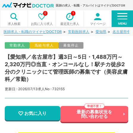
医師の求人・転職・アルバイトはマイナビDOCTOR
0
1
MENU
お気に入り求人
最近見た求人
マイページ
求人検索
医師求人・転職のマイナビDOCTOR
常勤医師求人
愛知県
名古屋市中
常勤求人
高給与求人
募集停止
【愛知県／名古屋市】週3日～5日・1,488万円～
2,320万円◎当直・オンコールなし！駅チカ徒歩2
分のクリニックにて管理医師の募集です（美容皮膚
科／常勤）
更新日 : 2026/07/13
求人No : 732155
最新の募集状況を
お気に入り
問い合わせる