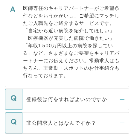
医師専任のキャリアパートナーがご希望条
件などをおうかがいし、ご希望にマッチし
たご入職先をご紹介するサービスです。
「自宅から近い病院を紹介してほしい」
「医療機器が充実した病院で働きたい」
「年収1,500万円以上の病院を探してい
る」など、さまざまなご要望をキャリアパ
ートナーにお伝えください。常勤求人はも
ちろん、非常勤・スポットのお仕事紹介も
行なっております。
登録後は何をすればよいのですか
ご登録いただきましたら、弊社担当者がご
登録内容を確認し、その後メールもしくは
非公開求人とはなんですか？
お電話にて次のステップのご案内をいたし