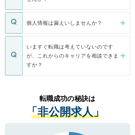
下記の理由によって、一般には公開してい
ません。
転職・入職を強要することは一切ありませ
ん。また、仮に応募先から内定をいただい
個人情報は漏えいしませんか？
■応募殺到を避けるため 人気のある医療機
たとしても、ご本人が納得しない限り、内
関を公にしてしまうと、応募が殺到する場
定を承諾する必要はありません。内定先へ
個人情報が漏えいすることはありませんの
合があります。 選考を効率よく行うため
の辞退の連絡はキャリアパートナーが行い
で、ご安心ください。当サイトからの登録
いますぐ転職は考えていないのです
に、医療機関が求める条件に合った人材の
ますので、ご安心ください。
などで収集したご登録者様の個人情報は、
が、これからのキャリアを相談できま
みを人材紹介会社に依頼するケースが増え
ご本人のキャリアアップおよび転職活動の
ています。
すか？
支援を目的に使用いたします。お預かりし
ているすべての個人データはご本人の許可
お気軽にご相談ください。先生専任のキャ
なく、医療機関側に開示したり、第三者に
リアパートナーが将来のご希望などをおう
提供することは一切ありません。また弊社
かがいして、現在の医療機関の状況や紹介
転職成功の秘訣は
は、個人情報の取り扱いについての厳密な
経験をまじえながら、適切なアドバイスを
管理基準を満たした事業者のみに付与され
「非公開求人」
させていただきます。すぐにご転職をされ
る、プライバシーマークを取得済みです。
ない方には、長期的なサポートが可能です
ご登録いただいた個人情報は、SSL（デー
ので、まずはご登録ください。
タ暗号化）によって保護されていますの