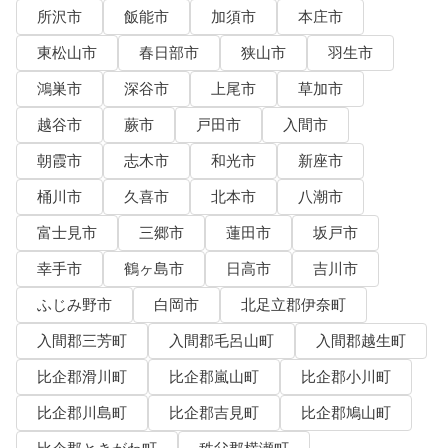
所沢市
飯能市
加須市
本庄市
東松山市
春日部市
狭山市
羽生市
鴻巣市
深谷市
上尾市
草加市
越谷市
蕨市
戸田市
入間市
朝霞市
志木市
和光市
新座市
桶川市
久喜市
北本市
八潮市
富士見市
三郷市
蓮田市
坂戸市
幸手市
鶴ヶ島市
日高市
吉川市
ふじみ野市
白岡市
北足立郡伊奈町
入間郡三芳町
入間郡毛呂山町
入間郡越生町
比企郡滑川町
比企郡嵐山町
比企郡小川町
比企郡川島町
比企郡吉見町
比企郡鳩山町