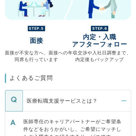
STEP.5
STEP.6
内定・入職
面接
アフターフォロー
面接が不安な方へ、
面接への
年収交渉や
入社日調整まで、
同席も
行っています
内定後もバックアップ
よくあるご質問
医療転職支援サービスとは？
医師専任のキャリアパートナーがご希望条
件などをおうかがいし、ご希望にマッチし