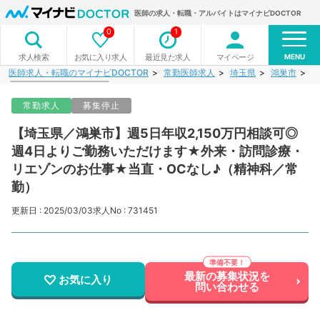
医師の求人・転職・アルバイトはマイナビDOCTOR
0
1
MENU
お気に入り求人
最近見た求人
マイページ
求人検索
医師求人・転職のマイナビDOCTOR
常勤医師求人
埼玉県
鴻巣市
【
常勤求人
募集停止
【埼玉県／鴻巣市】週5日年収2,150万円相談可◎
週4日よりご勤務いただけます★外来・訪問診療・
リエゾンのお仕事★当直・OCなし♪（精神科／常
勤）
更新日 : 2025/03/03
求人No : 731451
最新の募集状況を
お気に入り
問い合わせる