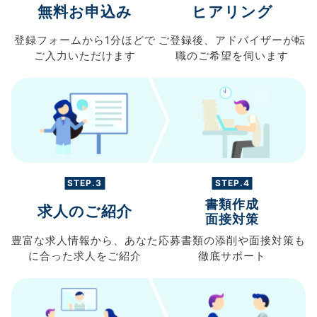
無料お申込み
ヒアリング
登録フォームから
1分ほどで
ご登録後、
アドバイザーが転
ご入力
いただけます
職の
ご希望を伺います
STEP.3
STEP.4
書類作成
求人のご紹介
面接対策
豊富な求人情報から、
あなた
応募書類の
添削や面接対策も
に合った求人を
ご紹介
徹底サポート