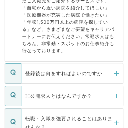
たご入職先をご紹介するサービスです。
「自宅から近い病院を紹介してほしい」
「医療機器が充実した病院で働きたい」
「年収1,500万円以上の病院を探してい
る」など、さまざまなご要望をキャリアパ
ートナーにお伝えください。常勤求人はも
ちろん、非常勤・スポットのお仕事紹介も
行なっております。
登録後は何をすればよいのですか
ご登録いただきましたら、弊社担当者がご
登録内容を確認し、その後メールもしくは
非公開求人とはなんですか？
お電話にて次のステップのご案内をいたし
ます。通常、5営業日以内にはご連絡をせて
マイナビDOCTORで取り扱っている求人の
いただきますので、しばらくお待ちくださ
うち約3割は、Webサイトからご覧いただ
転職・入職を強要されることはありま
い。
けない「非公開求人」です。非公開求人は
せんか？