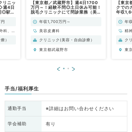
クリニッ
【東京都／武蔵野市】週4日1700
【東京
◇週4日
万円～！経験不問◎土日休み可能！
クでの
万円◎駅チ
脱毛クリニックにて問診業務（美容
年収1,
勤務も相
皮膚科／常勤）
カで通
常勤）
談可能
万円
年収1,700万円～
年収
外科、心
美容皮膚科
精
婦人科、
臓
診療）
クリニック(美容・自由診療）
ク
器内科、
麻
東京都武蔵野市
東
、外科系
呼
膚科、科
全
目
<
>
手当/福利厚生
※詳細はお問い合わせください
通勤手当
有り
学会補助