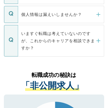
ません。
転職・入職を強要することは一切ありませ
ん。また、仮に応募先から内定をいただい
個人情報は漏えいしませんか？
■応募殺到を避けるため 人気のある医療機
たとしても、ご本人が納得しない限り、内
関を公にしてしまうと、応募が殺到する場
定を承諾する必要はありません。内定先へ
個人情報が漏えいすることはありませんの
合があります。 選考を効率よく行うため
の辞退の連絡はキャリアパートナーが行い
で、ご安心ください。当サイトからの登録
いますぐ転職は考えていないのです
に、医療機関が求める条件に合った人材の
ますので、ご安心ください。
などで収集したご登録者様の個人情報は、
が、これからのキャリアを相談できま
みを人材紹介会社に依頼するケースが増え
ご本人のキャリアアップおよび転職活動の
ています。
すか？
支援を目的に使用いたします。お預かりし
ているすべての個人データはご本人の許可
お気軽にご相談ください。先生専任のキャ
なく、医療機関側に開示したり、第三者に
リアパートナーが将来のご希望などをおう
提供することは一切ありません。また弊社
かがいして、現在の医療機関の状況や紹介
転職成功の秘訣は
は、個人情報の取り扱いについての厳密な
経験をまじえながら、適切なアドバイスを
管理基準を満たした事業者のみに付与され
「非公開求人」
させていただきます。すぐにご転職をされ
る、プライバシーマークを取得済みです。
ない方には、長期的なサポートが可能です
ご登録いただいた個人情報は、SSL（デー
ので、まずはご登録ください。
タ暗号化）によって保護されていますの
で、機密保持に関してもご安心ください。