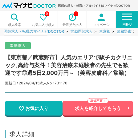
医師の求人・転職・アルバイトはマイナビDOCTOR
0
1
MENU
お気に入り求人
最近見た求人
マイページ
求人検索
医師求人・転職のマイナビDOCTOR
常勤医師求人
東京都
武蔵野市
常勤求人
【東京都／武蔵野市】人気のエリアで駅チカクリニ
ック,高給与案件！美容治療未経験者の先生でも歓
迎です◎週5日2,000万円～（美容皮膚科／常勤）
更新日 : 2024/04/15
求人No : 731170
お気に入り
求人を紹介してもらう
求人詳細