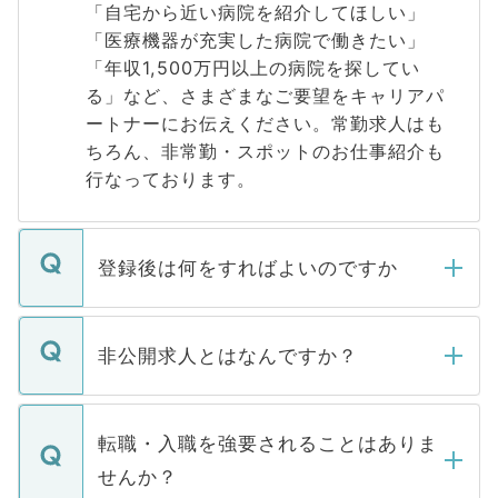
「自宅から近い病院を紹介してほしい」
「医療機器が充実した病院で働きたい」
「年収1,500万円以上の病院を探してい
る」など、さまざまなご要望をキャリアパ
ートナーにお伝えください。常勤求人はも
ちろん、非常勤・スポットのお仕事紹介も
行なっております。
登録後は何をすればよいのですか
ご登録いただきましたら、弊社担当者がご
登録内容を確認し、その後メールもしくは
非公開求人とはなんですか？
お電話にて次のステップのご案内をいたし
ます。通常、5営業日以内にはご連絡をせて
マイナビDOCTORで取り扱っている求人の
いただきますので、しばらくお待ちくださ
うち約3割は、Webサイトからご覧いただ
転職・入職を強要されることはありま
い。
けない「非公開求人」です。非公開求人は
せんか？
下記の理由によって、一般には公開してい