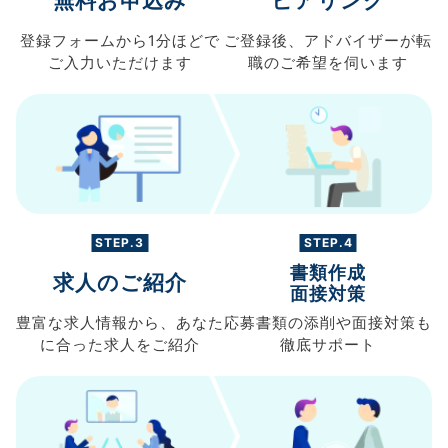
無料お申込み
ヒアリング
登録フォームから
1分ほどで
ご登録後、
アドバイザーが転
ご入力
いただけます
職の
ご希望を伺います
STEP.3
STEP.4
書類作成
求人のご紹介
面接対策
豊富な求人情報から、
あなた
応募書類の
添削や面接対策も
に合った求人を
ご紹介
徹底サポート