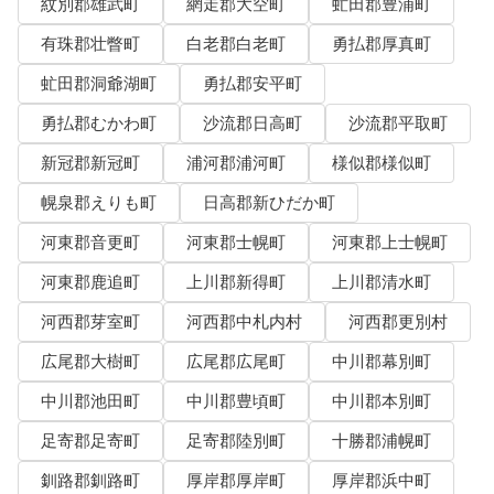
紋別郡雄武町
網走郡大空町
虻田郡豊浦町
有珠郡壮瞥町
白老郡白老町
勇払郡厚真町
虻田郡洞爺湖町
勇払郡安平町
勇払郡むかわ町
沙流郡日高町
沙流郡平取町
新冠郡新冠町
浦河郡浦河町
様似郡様似町
幌泉郡えりも町
日高郡新ひだか町
河東郡音更町
河東郡士幌町
河東郡上士幌町
河東郡鹿追町
上川郡新得町
上川郡清水町
河西郡芽室町
河西郡中札内村
河西郡更別村
広尾郡大樹町
広尾郡広尾町
中川郡幕別町
中川郡池田町
中川郡豊頃町
中川郡本別町
足寄郡足寄町
足寄郡陸別町
十勝郡浦幌町
釧路郡釧路町
厚岸郡厚岸町
厚岸郡浜中町