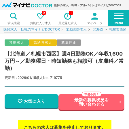
医師の求人・転職・アルバイトはマイナビDOCTOR
0
1
MENU
お気に入り求人
最近見た求人
マイページ
求人検索
医師求人・転職のマイナビDOCTOR
常勤医師求人
北海道
札幌市西区
常勤求人
高給与求人
募集停止
【北海道／札幌市西区】週4日勤務OK／年収1,600
万円～／勤務曜日・時短勤務も相談可（皮膚科／常
勤）
更新日 : 2026/01/15
求人No : 719775
最新の募集状況を
お気に入り
問い合わせる
こちらの求人は募集を停止しております。