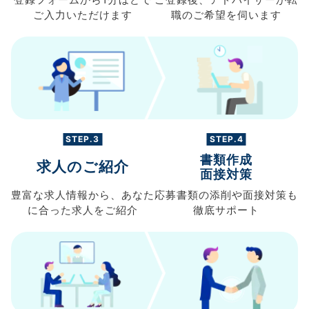
登録フォームから
1分ほどで
ご登録後、
アドバイザーが転
ご入力
いただけます
職の
ご希望を伺います
STEP.3
STEP.4
書類作成
求人のご紹介
面接対策
豊富な求人情報から、
あなた
応募書類の
添削や面接対策も
に合った求人を
ご紹介
徹底サポート