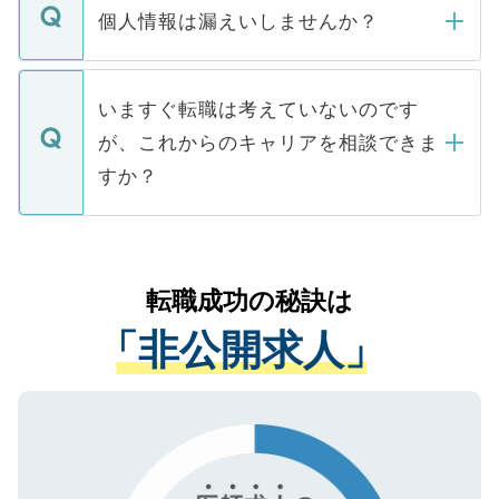
ん。また、仮に応募先から内定をいただい
個人情報は漏えいしませんか？
■応募殺到を避けるため 人気のある医療機
たとしても、ご本人が納得しない限り、内
関を公にしてしまうと、応募が殺到する場
定を承諾する必要はありません。内定先へ
個人情報が漏えいすることはありませんの
合があります。 選考を効率よく行うため
の辞退の連絡はキャリアパートナーが行い
で、ご安心ください。当サイトからの登録
いますぐ転職は考えていないのです
に、医療機関が求める条件に合った人材の
ますので、ご安心ください。
などで収集したご登録者様の個人情報は、
が、これからのキャリアを相談できま
みを人材紹介会社に依頼するケースが増え
ご本人のキャリアアップおよび転職活動の
ています。
すか？
支援を目的に使用いたします。お預かりし
ているすべての個人データはご本人の許可
お気軽にご相談ください。先生専任のキャ
なく、医療機関側に開示したり、第三者に
リアパートナーが将来のご希望などをおう
提供することは一切ありません。また弊社
かがいして、現在の医療機関の状況や紹介
転職成功の秘訣は
は、個人情報の取り扱いについての厳密な
経験をまじえながら、適切なアドバイスを
管理基準を満たした事業者のみに付与され
「非公開求人」
させていただきます。すぐにご転職をされ
る、プライバシーマークを取得済みです。
ない方には、長期的なサポートが可能です
ご登録いただいた個人情報は、SSL（デー
ので、まずはご登録ください。
タ暗号化）によって保護されていますの
で、機密保持に関してもご安心ください。