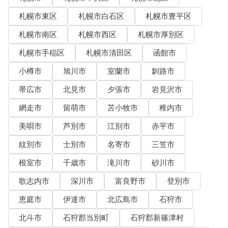
札幌市東区
札幌市白石区
札幌市豊平区
札幌市南区
札幌市西区
札幌市厚別区
札幌市手稲区
札幌市清田区
函館市
小樽市
旭川市
室蘭市
釧路市
帯広市
北見市
夕張市
岩見沢市
網走市
留萌市
苫小牧市
稚内市
美唄市
芦別市
江別市
赤平市
紋別市
士別市
名寄市
三笠市
根室市
千歳市
滝川市
砂川市
歌志内市
深川市
富良野市
登別市
恵庭市
伊達市
北広島市
石狩市
北斗市
石狩郡当別町
石狩郡新篠津村