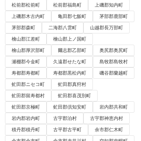
松前郡松前町
松前郡福島町
上磯郡知内町
上磯郡木古内町
亀田郡七飯町
茅部郡鹿部町
茅部郡森町
二海郡八雲町
山越郡長万部町
檜山郡江差町
檜山郡上ノ国町
檜山郡厚沢部町
爾志郡乙部町
奥尻郡奥尻町
瀬棚郡今金町
久遠郡せたな町
島牧郡島牧村
寿都郡寿都町
寿都郡黒松内町
磯谷郡蘭越町
虻田郡ニセコ町
虻田郡真狩村
虻田郡留寿都村
虻田郡喜茂別町
虻田郡京極町
虻田郡倶知安町
岩内郡共和町
岩内郡岩内町
古宇郡泊村
古宇郡神恵内村
積丹郡積丹町
古平郡古平町
余市郡仁木町