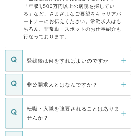
「年収1,500万円以上の病院を探してい
る」など、さまざまなご要望をキャリアパ
ートナーにお伝えください。常勤求人はも
ちろん、非常勤・スポットのお仕事紹介も
行なっております。
登録後は何をすればよいのですか
ご登録いただきましたら、弊社担当者がご
登録内容を確認し、その後メールもしくは
非公開求人とはなんですか？
お電話にて次のステップのご案内をいたし
ます。通常、5営業日以内にはご連絡をせて
マイナビDOCTORで取り扱っている求人の
いただきますので、しばらくお待ちくださ
うち約3割は、Webサイトからご覧いただ
転職・入職を強要されることはありま
い。
けない「非公開求人」です。非公開求人は
せんか？
下記の理由によって、一般には公開してい
ません。
転職・入職を強要することは一切ありませ