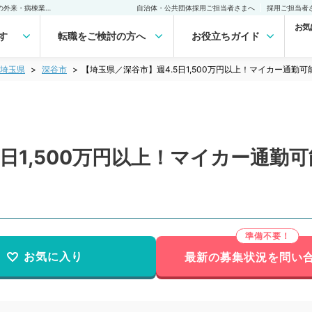
【埼玉県／深谷市】週4.5日1,500万円以上！マイカー通勤可能な病院での外来・病棟業務（小児科／常勤）の転職・求人｜医師の求人・転職・アルバイトは【マイナビDOCTOR】
自治体・公共団体採用ご担当者さまへ
採用ご担当者
お気
す
転職をご検討の方へ
お役立ちガイド
埼玉県
深谷市
【埼玉県／深谷市】週4.5日1,500万円以上！マイカー通
5日1,500万円以上！マイカー通勤
お気に入り
最新の募集状況を問い