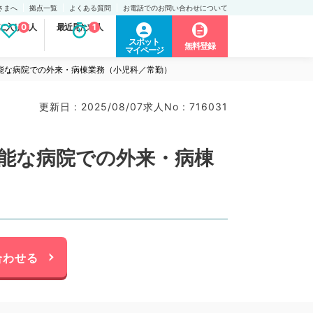
さまへ
拠点一覧
よくある質問
お電話でのお問い合わせについて
に入り求人
0
最近見た求人
1
スポット
無料登録
マイページ
勤可能な病院での外来・病棟業務（小児科／常勤）
更新日 : 2025/08/07
求人No : 716031
可能な病院での外来・病棟
合わせる