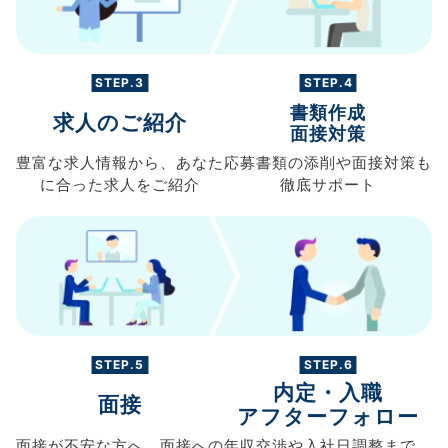
STEP.3
STEP.4
書類作成
求人のご紹介
面接対策
豊富な求人情報から、
あなた
応募書類の
添削や面接対策も
に合った求人を
ご紹介
徹底サポート
STEP.5
STEP.6
内定・入職
面接
アフターフォロー
面接が不安な方へ、
面接への
年収交渉や
入社日調整まで、