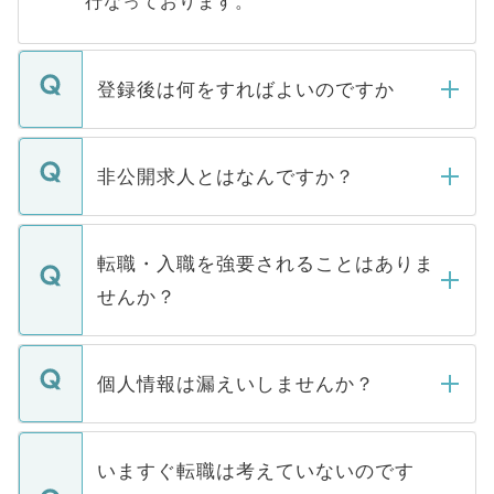
行なっております。
登録後は何をすればよいのですか
ご登録いただきましたら、弊社担当者がご
登録内容を確認し、その後メールもしくは
非公開求人とはなんですか？
お電話にて次のステップのご案内をいたし
ます。通常、5営業日以内にはご連絡をせて
マイナビDOCTORで取り扱っている求人の
いただきますので、しばらくお待ちくださ
うち約3割は、Webサイトからご覧いただ
転職・入職を強要されることはありま
い。
けない「非公開求人」です。非公開求人は
せんか？
下記の理由によって、一般には公開してい
ません。
転職・入職を強要することは一切ありませ
ん。また、仮に応募先から内定をいただい
個人情報は漏えいしませんか？
■応募殺到を避けるため 人気のある医療機
たとしても、ご本人が納得しない限り、内
関を公にしてしまうと、応募が殺到する場
定を承諾する必要はありません。内定先へ
個人情報が漏えいすることはありませんの
合があります。 選考を効率よく行うため
の辞退の連絡はキャリアパートナーが行い
で、ご安心ください。当サイトからの登録
いますぐ転職は考えていないのです
に、医療機関が求める条件に合った人材の
ますので、ご安心ください。
などで収集したご登録者様の個人情報は、