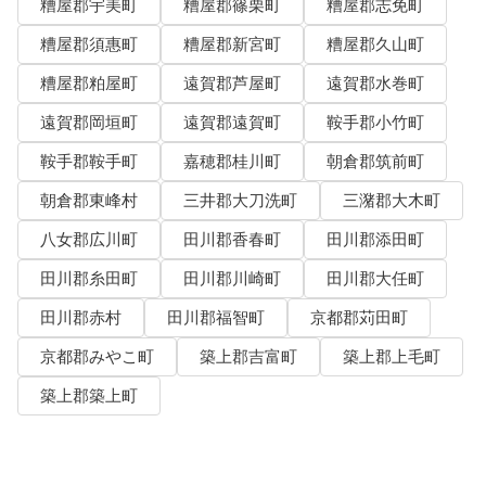
糟屋郡宇美町
糟屋郡篠栗町
糟屋郡志免町
糟屋郡須惠町
糟屋郡新宮町
糟屋郡久山町
糟屋郡粕屋町
遠賀郡芦屋町
遠賀郡水巻町
遠賀郡岡垣町
遠賀郡遠賀町
鞍手郡小竹町
鞍手郡鞍手町
嘉穂郡桂川町
朝倉郡筑前町
朝倉郡東峰村
三井郡大刀洗町
三潴郡大木町
八女郡広川町
田川郡香春町
田川郡添田町
田川郡糸田町
田川郡川崎町
田川郡大任町
田川郡赤村
田川郡福智町
京都郡苅田町
京都郡みやこ町
築上郡吉富町
築上郡上毛町
築上郡築上町