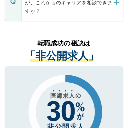
が、これからのキャリアを相談できま
みを人材紹介会社に依頼するケースが増え
ご本人のキャリアアップおよび転職活動の
ています。
すか？
支援を目的に使用いたします。お預かりし
ているすべての個人データはご本人の許可
お気軽にご相談ください。先生専任のキャ
なく、医療機関側に開示したり、第三者に
リアパートナーが将来のご希望などをおう
提供することは一切ありません。また弊社
かがいして、現在の医療機関の状況や紹介
転職成功の秘訣は
は、個人情報の取り扱いについての厳密な
経験をまじえながら、適切なアドバイスを
管理基準を満たした事業者のみに付与され
「非公開求人」
させていただきます。すぐにご転職をされ
る、プライバシーマークを取得済みです。
ない方には、長期的なサポートが可能です
ご登録いただいた個人情報は、SSL（デー
ので、まずはご登録ください。
タ暗号化）によって保護されていますの
で、機密保持に関してもご安心ください。