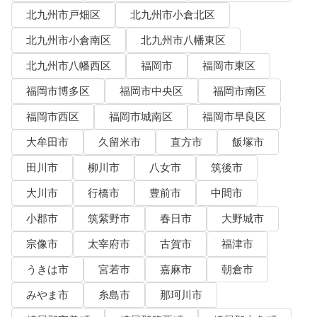
北九州市戸畑区
北九州市小倉北区
北九州市小倉南区
北九州市八幡東区
北九州市八幡西区
福岡市
福岡市東区
福岡市博多区
福岡市中央区
福岡市南区
福岡市西区
福岡市城南区
福岡市早良区
大牟田市
久留米市
直方市
飯塚市
田川市
柳川市
八女市
筑後市
大川市
行橋市
豊前市
中間市
小郡市
筑紫野市
春日市
大野城市
宗像市
太宰府市
古賀市
福津市
うきは市
宮若市
嘉麻市
朝倉市
みやま市
糸島市
那珂川市