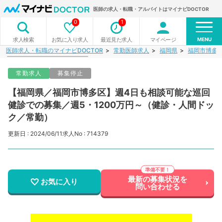
医師の求人・転職・アルバイトはマイナビDOCTOR
0
1
MENU
お気に入り求人
最近見た求人
マイページ
求人検索
医師求人・転職のマイナビDOCTOR
常勤医師求人
福岡県
福岡市博多
常勤求人
募集停止
【福岡県／福岡市博多区】週4日も相談可能な巡回
健診での募集／週5・1200万円～（健診・人間ドッ
ク／常勤）
更新日 : 2024/06/11
求人No : 714379
最新の募集状況を
お気に入り
問い合わせる