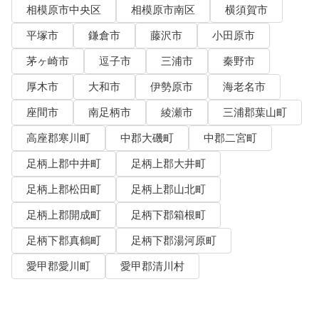
相模原市中央区
相模原市南区
横須賀市
平塚市
鎌倉市
藤沢市
小田原市
茅ヶ崎市
逗子市
三浦市
秦野市
厚木市
大和市
伊勢原市
海老名市
座間市
南足柄市
綾瀬市
三浦郡葉山町
高座郡寒川町
中郡大磯町
中郡二宮町
足柄上郡中井町
足柄上郡大井町
足柄上郡松田町
足柄上郡山北町
足柄上郡開成町
足柄下郡箱根町
足柄下郡真鶴町
足柄下郡湯河原町
愛甲郡愛川町
愛甲郡清川村