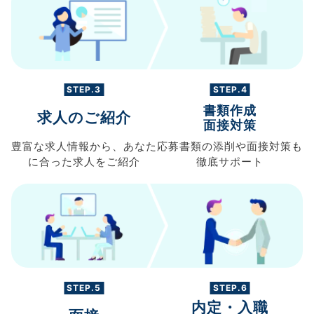
STEP.3
STEP.4
書類作成
求人のご紹介
面接対策
豊富な求人情報から、
あなた
応募書類の
添削や面接対策も
に合った求人を
ご紹介
徹底サポート
STEP.5
STEP.6
内定・入職