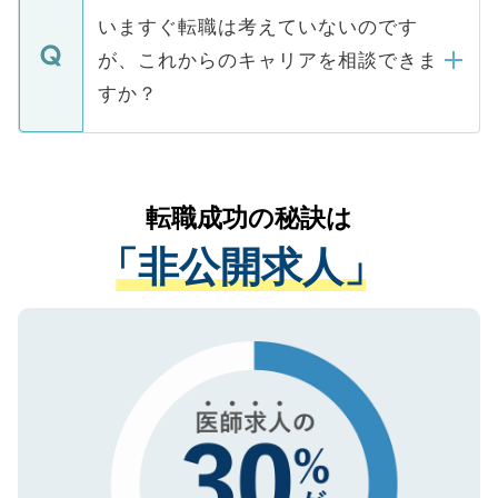
合があります。 選考を効率よく行うため
の辞退の連絡はキャリアパートナーが行い
で、ご安心ください。当サイトからの登録
いますぐ転職は考えていないのです
に、医療機関が求める条件に合った人材の
ますので、ご安心ください。
などで収集したご登録者様の個人情報は、
が、これからのキャリアを相談できま
みを人材紹介会社に依頼するケースが増え
ご本人のキャリアアップおよび転職活動の
ています。
すか？
支援を目的に使用いたします。お預かりし
ているすべての個人データはご本人の許可
お気軽にご相談ください。先生専任のキャ
なく、医療機関側に開示したり、第三者に
リアパートナーが将来のご希望などをおう
提供することは一切ありません。また弊社
かがいして、現在の医療機関の状況や紹介
転職成功の秘訣は
は、個人情報の取り扱いについての厳密な
経験をまじえながら、適切なアドバイスを
管理基準を満たした事業者のみに付与され
「非公開求人」
させていただきます。すぐにご転職をされ
る、プライバシーマークを取得済みです。
ない方には、長期的なサポートが可能です
ご登録いただいた個人情報は、SSL（デー
ので、まずはご登録ください。
タ暗号化）によって保護されていますの
で、機密保持に関してもご安心ください。