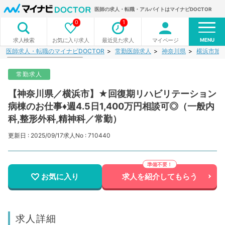
医師の求人・転職・アルバイトはマイナビDOCTOR
0
1
MENU
お気に入り求人
最近見た求人
マイページ
求人検索
医師求人・転職のマイナビDOCTOR
常勤医師求人
神奈川県
横浜市旭
常勤求人
【神奈川県／横浜市】★回復期リハビリテーション
病棟のお仕事♦週4.5日1,400万円相談可◎（一般内
科,整形外科,精神科／常勤）
更新日 : 2025/09/17
求人No : 710440
お気に入り
求人を紹介してもらう
求人詳細