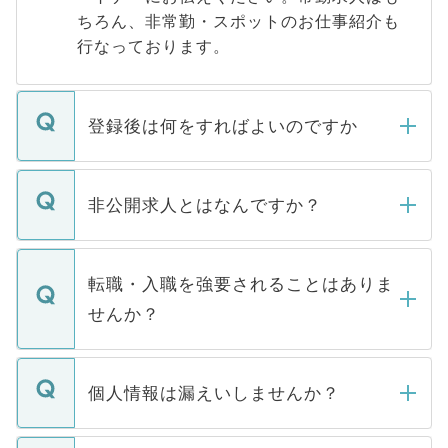
ちろん、非常勤・スポットのお仕事紹介も
行なっております。
登録後は何をすればよいのですか
ご登録いただきましたら、弊社担当者がご
登録内容を確認し、その後メールもしくは
非公開求人とはなんですか？
お電話にて次のステップのご案内をいたし
ます。通常、5営業日以内にはご連絡をせて
マイナビDOCTORで取り扱っている求人の
いただきますので、しばらくお待ちくださ
うち約3割は、Webサイトからご覧いただ
転職・入職を強要されることはありま
い。
けない「非公開求人」です。非公開求人は
せんか？
下記の理由によって、一般には公開してい
ません。
転職・入職を強要することは一切ありませ
ん。また、仮に応募先から内定をいただい
個人情報は漏えいしませんか？
■応募殺到を避けるため 人気のある医療機
たとしても、ご本人が納得しない限り、内
関を公にしてしまうと、応募が殺到する場
定を承諾する必要はありません。内定先へ
個人情報が漏えいすることはありませんの