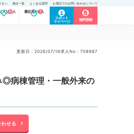
さまへ
拠点一覧
よくある質問
お電話でのお問い合わせについて
に入り求人
0
最近見た求人
1
スポット
無料登録
マイページ
更新日 : 2026/07/16
求人No : 708987
休み◎病棟管理・一般外来の
合わせる