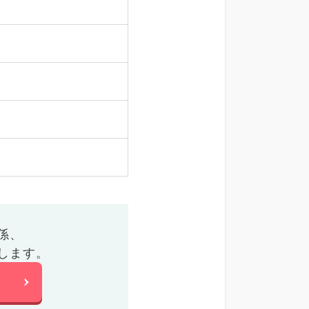
係、
します。