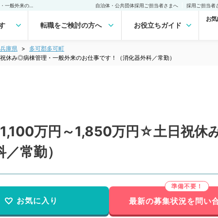
【兵庫県／多可郡】週5日1,100万円～1,850万円☆土日祝休み◎病棟管理・一般外来のお仕事です！（消化器外科／常勤）の転職・求人｜医師の求人・転職・アルバイトは【マイナビDOCTOR】
自治体・公共団体採用ご担当者さまへ
採用ご担当者
お気
す
転職をご検討の方へ
お役立ちガイド
兵庫県
多可郡多可町
☆土日祝休み◎病棟管理・一般外来のお仕事です！（消化器外科／常勤）
,100万円～1,850万円☆土日祝
科／常勤）
お気に入り
最新の募集状況を問い