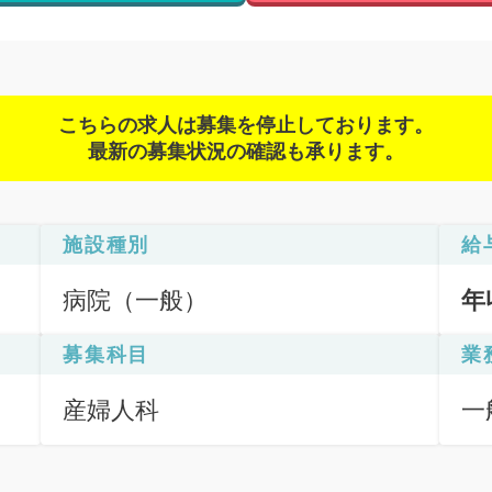
こちらの求人は募集を停止しております。
最新の募集状況の確認も承ります。
施設種別
給
病院（一般）
年
募集科目
業
産婦人科
一
期