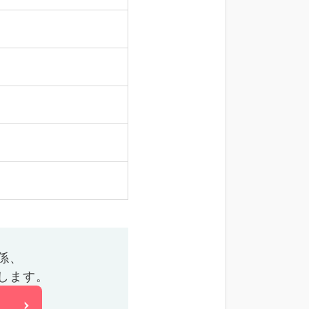
係、
します。