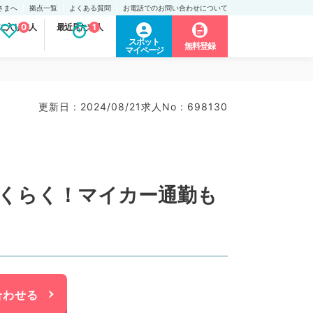
さまへ
拠点一覧
よくある質問
お電話でのお問い合わせについて
に入り求人
0
最近見た求人
1
スポット
無料登録
マイページ
更新日 : 2024/08/21
求人No : 698130
らくらく！マイカー通勤も
合わせる