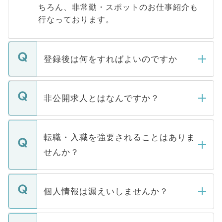
ちろん、非常勤・スポットのお仕事紹介も
行なっております。
登録後は何をすればよいのですか
ご登録いただきましたら、弊社担当者がご
登録内容を確認し、その後メールもしくは
非公開求人とはなんですか？
お電話にて次のステップのご案内をいたし
ます。通常、5営業日以内にはご連絡をせて
マイナビDOCTORで取り扱っている求人の
いただきますので、しばらくお待ちくださ
うち約3割は、Webサイトからご覧いただ
転職・入職を強要されることはありま
い。
けない「非公開求人」です。非公開求人は
せんか？
下記の理由によって、一般には公開してい
ません。
転職・入職を強要することは一切ありませ
ん。また、仮に応募先から内定をいただい
個人情報は漏えいしませんか？
■応募殺到を避けるため 人気のある医療機
たとしても、ご本人が納得しない限り、内
関を公にしてしまうと、応募が殺到する場
定を承諾する必要はありません。内定先へ
個人情報が漏えいすることはありませんの
合があります。 選考を効率よく行うため