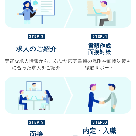
STEP.3
STEP.4
書類作成
求人のご紹介
面接対策
豊富な求人情報から、
あなた
応募書類の
添削や面接対策も
に合った求人を
ご紹介
徹底サポート
STEP.5
STEP.6
内定・入職
面接