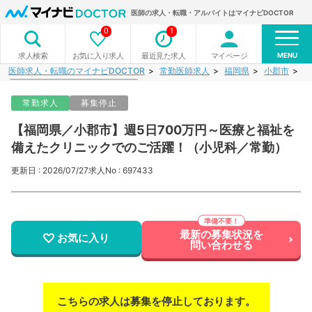
医師の求人・転職・アルバイトはマイナビDOCTOR
0
1
MENU
お気に入り求人
最近見た求人
マイページ
求人検索
医師求人・転職のマイナビDOCTOR
常勤医師求人
福岡県
小郡市
【
常勤求人
募集停止
【福岡県／小郡市】週5日700万円～医療と福祉を
備えたクリニックでのご活躍！（小児科／常勤）
更新日 : 2026/07/27
求人No : 697433
最新の募集状況を
お気に入り
問い合わせる
こちらの求人は募集を停止しております。