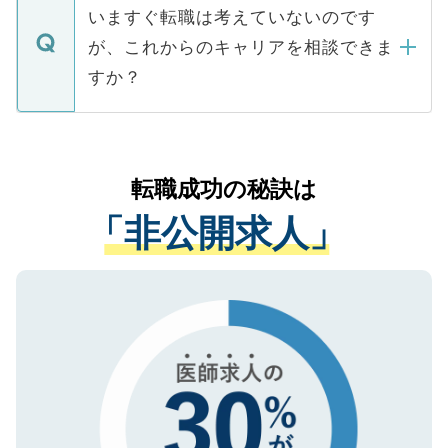
の辞退の連絡はキャリアパートナーが行い
で、ご安心ください。当サイトからの登録
いますぐ転職は考えていないのです
に、医療機関が求める条件に合った人材の
ますので、ご安心ください。
などで収集したご登録者様の個人情報は、
が、これからのキャリアを相談できま
みを人材紹介会社に依頼するケースが増え
ご本人のキャリアアップおよび転職活動の
ています。
すか？
支援を目的に使用いたします。お預かりし
ているすべての個人データはご本人の許可
お気軽にご相談ください。先生専任のキャ
なく、医療機関側に開示したり、第三者に
リアパートナーが将来のご希望などをおう
提供することは一切ありません。また弊社
かがいして、現在の医療機関の状況や紹介
転職成功の秘訣は
は、個人情報の取り扱いについての厳密な
経験をまじえながら、適切なアドバイスを
管理基準を満たした事業者のみに付与され
「非公開求人」
させていただきます。すぐにご転職をされ
る、プライバシーマークを取得済みです。
ない方には、長期的なサポートが可能です
ご登録いただいた個人情報は、SSL（デー
ので、まずはご登録ください。
タ暗号化）によって保護されていますの
で、機密保持に関してもご安心ください。