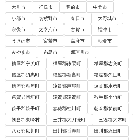
大川市
行橋市
豊前市
中間市
小郡市
筑紫野市
春日市
大野城市
宗像市
太宰府市
古賀市
福津市
うきは市
宮若市
嘉麻市
朝倉市
みやま市
糸島市
那珂川市
糟屋郡宇美町
糟屋郡篠栗町
糟屋郡志免町
糟屋郡須惠町
糟屋郡新宮町
糟屋郡久山町
糟屋郡粕屋町
遠賀郡芦屋町
遠賀郡水巻町
遠賀郡岡垣町
遠賀郡遠賀町
鞍手郡小竹町
鞍手郡鞍手町
嘉穂郡桂川町
朝倉郡筑前町
朝倉郡東峰村
三井郡大刀洗町
三潴郡大木町
八女郡広川町
田川郡香春町
田川郡添田町