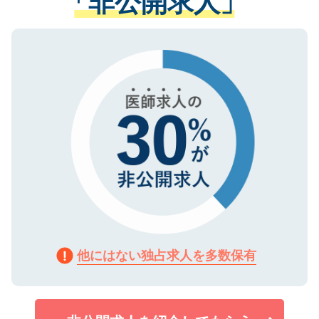
「非公開求人」
る、プライバシーマークを取得済みです。
ない方には、長期的なサポートが可能です
ご登録いただいた個人情報は、SSL（デー
ので、まずはご登録ください。
タ暗号化）によって保護されていますの
で、機密保持に関してもご安心ください。
他にはない独占求人を多数保有