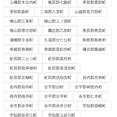
上磯郡木古内町
亀田郡七飯町
茅部郡鹿部町
茅部郡森町
二海郡八雲町
山越郡長万部町
檜山郡江差町
檜山郡上ノ国町
檜山郡厚沢部町
爾志郡乙部町
奥尻郡奥尻町
瀬棚郡今金町
久遠郡せたな町
島牧郡島牧村
寿都郡寿都町
寿都郡黒松内町
磯谷郡蘭越町
虻田郡ニセコ町
虻田郡真狩村
虻田郡留寿都村
虻田郡喜茂別町
虻田郡京極町
虻田郡倶知安町
岩内郡共和町
岩内郡岩内町
古宇郡泊村
古宇郡神恵内村
積丹郡積丹町
古平郡古平町
余市郡仁木町
余市郡余市町
余市郡赤井川村
空知郡南幌町
空知郡奈井江町
空知郡上砂川町