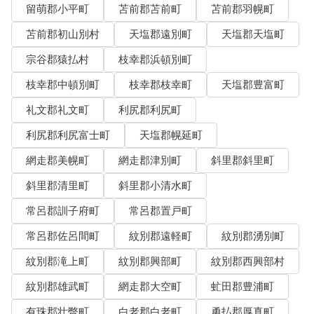
留萌郡小平町
苫前郡苫前町
苫前郡羽幌町
苫前郡初山別村
天塩郡遠別町
天塩郡天塩町
宗谷郡猿払村
枝幸郡浜頓別町
枝幸郡中頓別町
枝幸郡枝幸町
天塩郡豊富町
礼文郡礼文町
利尻郡利尻町
利尻郡利尻富士町
天塩郡幌延町
網走郡美幌町
網走郡津別町
斜里郡斜里町
斜里郡清里町
斜里郡小清水町
常呂郡訓子府町
常呂郡置戸町
常呂郡佐呂間町
紋別郡遠軽町
紋別郡湧別町
紋別郡滝上町
紋別郡興部町
紋別郡西興部村
紋別郡雄武町
網走郡大空町
虻田郡豊浦町
有珠郡壮瞥町
白老郡白老町
勇払郡厚真町