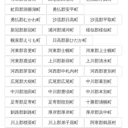
虻田郡洞爺湖町
勇払郡安平町
勇払郡むかわ町
沙流郡日高町
沙流郡平取町
新冠郡新冠町
浦河郡浦河町
様似郡様似町
幌泉郡えりも町
日高郡新ひだか町
河東郡音更町
河東郡士幌町
河東郡上士幌町
河東郡鹿追町
上川郡新得町
上川郡清水町
河西郡芽室町
河西郡中札内村
河西郡更別村
広尾郡大樹町
広尾郡広尾町
中川郡幕別町
中川郡池田町
中川郡豊頃町
中川郡本別町
足寄郡足寄町
足寄郡陸別町
十勝郡浦幌町
釧路郡釧路町
厚岸郡厚岸町
厚岸郡浜中町
川上郡標茶町
川上郡弟子屈町
阿寒郡鶴居村