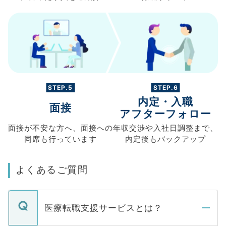
STEP.5
STEP.6
内定・入職
面接
アフターフォロー
面接が不安な方へ、
面接への
年収交渉や
入社日調整まで、
同席も
行っています
内定後もバックアップ
よくあるご質問
医療転職支援サービスとは？