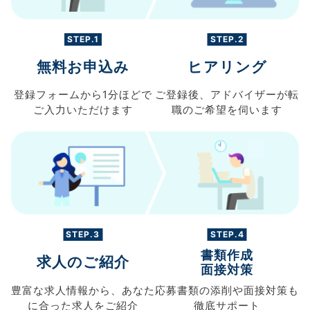
STEP.1
STEP.2
無料お申込み
ヒアリング
登録フォームから
1分ほどで
ご登録後、
アドバイザーが転
ご入力
いただけます
職の
ご希望を伺います
STEP.3
STEP.4
書類作成
求人のご紹介
面接対策
豊富な求人情報から、
あなた
応募書類の
添削や面接対策も
に合った求人を
ご紹介
徹底サポート