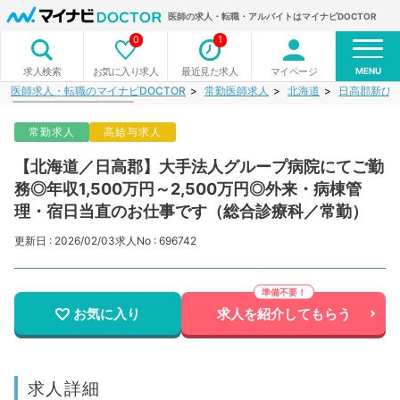
医師の求人・転職・アルバイトはマイナビDOCTOR
0
1
MENU
お気に入り求人
最近見た求人
マイページ
求人検索
医師求人・転職のマイナビDOCTOR
常勤医師求人
北海道
日高郡新ひ
常勤求人
高給与求人
【北海道／日高郡】大手法人グループ病院にてご勤
務◎年収1,500万円～2,500万円◎外来・病棟管
理・宿日当直のお仕事です（総合診療科／常勤）
更新日 : 2026/02/03
求人No : 696742
お気に入り
求人を紹介してもらう
求人詳細