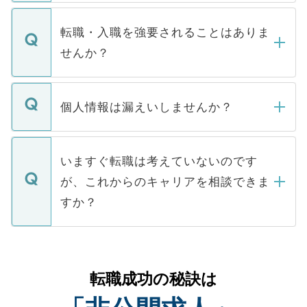
ます。通常、5営業日以内にはご連絡をせて
マイナビDOCTORで取り扱っている求人の
いただきますので、しばらくお待ちくださ
うち約3割は、Webサイトからご覧いただ
転職・入職を強要されることはありま
い。
けない「非公開求人」です。非公開求人は
せんか？
下記の理由によって、一般には公開してい
ません。
転職・入職を強要することは一切ありませ
ん。また、仮に応募先から内定をいただい
個人情報は漏えいしませんか？
■応募殺到を避けるため 人気のある医療機
たとしても、ご本人が納得しない限り、内
関を公にしてしまうと、応募が殺到する場
定を承諾する必要はありません。内定先へ
個人情報が漏えいすることはありませんの
合があります。 選考を効率よく行うため
の辞退の連絡はキャリアパートナーが行い
で、ご安心ください。当サイトからの登録
いますぐ転職は考えていないのです
に、医療機関が求める条件に合った人材の
ますので、ご安心ください。
などで収集したご登録者様の個人情報は、
が、これからのキャリアを相談できま
みを人材紹介会社に依頼するケースが増え
ご本人のキャリアアップおよび転職活動の
ています。
すか？
支援を目的に使用いたします。お預かりし
ているすべての個人データはご本人の許可
お気軽にご相談ください。先生専任のキャ
なく、医療機関側に開示したり、第三者に
リアパートナーが将来のご希望などをおう
提供することは一切ありません。また弊社
かがいして、現在の医療機関の状況や紹介
転職成功の秘訣は
は、個人情報の取り扱いについての厳密な
経験をまじえながら、適切なアドバイスを
管理基準を満たした事業者のみに付与され
させていただきます。すぐにご転職をされ