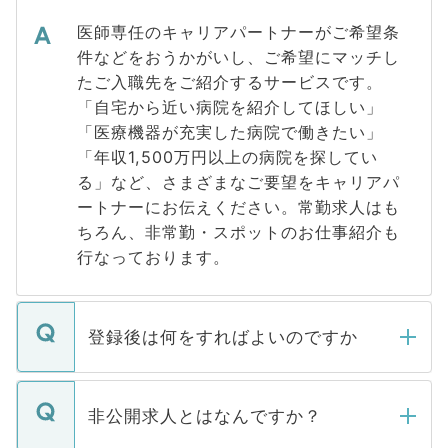
医師専任のキャリアパートナーがご希望条
件などをおうかがいし、ご希望にマッチし
たご入職先をご紹介するサービスです。
「自宅から近い病院を紹介してほしい」
「医療機器が充実した病院で働きたい」
「年収1,500万円以上の病院を探してい
る」など、さまざまなご要望をキャリアパ
ートナーにお伝えください。常勤求人はも
ちろん、非常勤・スポットのお仕事紹介も
行なっております。
登録後は何をすればよいのですか
ご登録いただきましたら、弊社担当者がご
登録内容を確認し、その後メールもしくは
非公開求人とはなんですか？
お電話にて次のステップのご案内をいたし