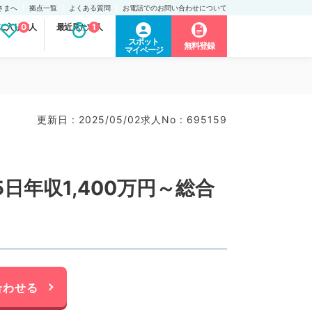
さまへ
拠点一覧
よくある質問
お電話でのお問い合わせについて
に入り求人
0
最近見た求人
1
スポット
無料登録
マイページ
更新日 : 2025/05/02
求人No : 695159
年収1,400万円～総合
合わせる