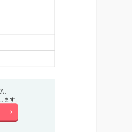
係、
します。