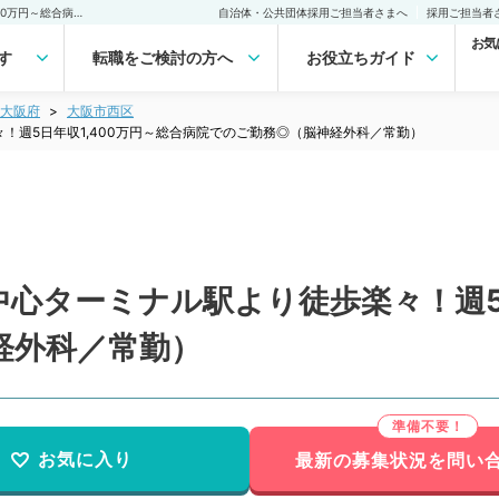
【大阪府／大阪市】大阪中心ターミナル駅より徒歩楽々！週5日年収1,400万円～総合病院でのご勤務◎（脳神経外科／常勤）の転職・求人｜医師の求人・転職・アルバイトは【マイナビDOCTOR】
自治体・公共団体採用ご担当者さまへ
採用ご担当者
お気
す
転職をご検討の方へ
お役立ちガイド
大阪府
大阪市西区
！週5日年収1,400万円～総合病院でのご勤務◎（脳神経外科／常勤）
心ターミナル駅より徒歩楽々！週5日
経外科／常勤）
お気に入り
最新の募集状況を問い