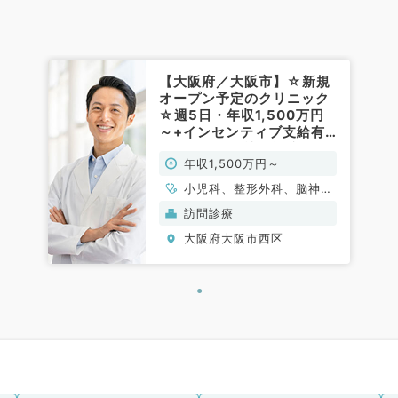
【大阪府／大阪市】☆新規
オープン予定のクリニック
☆週5日・年収1,500万円
～+インセンティブ支給有
◎経験不問・訪問診療にご
年収1,500万円～
興味がある先生にお勧めで
す（科目不問／常勤）
小児科、整形外科、脳神経
外科、呼吸器外科、心臓血
訪問診療
管外科、産婦人科、婦人
大阪府大阪市西区
科、一般内科、循環器内
科、呼吸器内科、消化器内
科、内分泌・代謝内科、腎
臓内科、外科系全般、一般
外科、消化器外科、科目不
問