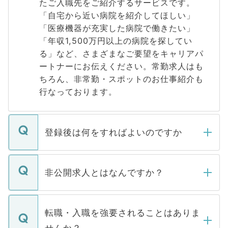
たご入職先をご紹介するサービスです。
「自宅から近い病院を紹介してほしい」
「医療機器が充実した病院で働きたい」
「年収1,500万円以上の病院を探してい
る」など、さまざまなご要望をキャリアパ
ートナーにお伝えください。常勤求人はも
ちろん、非常勤・スポットのお仕事紹介も
行なっております。
登録後は何をすればよいのですか
ご登録いただきましたら、弊社担当者がご
登録内容を確認し、その後メールもしくは
非公開求人とはなんですか？
お電話にて次のステップのご案内をいたし
ます。通常、5営業日以内にはご連絡をせて
マイナビDOCTORで取り扱っている求人の
いただきますので、しばらくお待ちくださ
うち約3割は、Webサイトからご覧いただ
転職・入職を強要されることはありま
い。
けない「非公開求人」です。非公開求人は