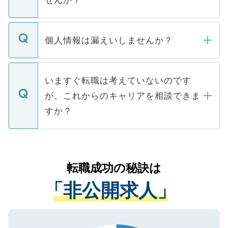
せんか？
下記の理由によって、一般には公開してい
ません。
転職・入職を強要することは一切ありませ
ん。また、仮に応募先から内定をいただい
個人情報は漏えいしませんか？
■応募殺到を避けるため 人気のある医療機
たとしても、ご本人が納得しない限り、内
関を公にしてしまうと、応募が殺到する場
定を承諾する必要はありません。内定先へ
個人情報が漏えいすることはありませんの
合があります。 選考を効率よく行うため
の辞退の連絡はキャリアパートナーが行い
で、ご安心ください。当サイトからの登録
いますぐ転職は考えていないのです
に、医療機関が求める条件に合った人材の
ますので、ご安心ください。
などで収集したご登録者様の個人情報は、
が、これからのキャリアを相談できま
みを人材紹介会社に依頼するケースが増え
ご本人のキャリアアップおよび転職活動の
ています。
すか？
支援を目的に使用いたします。お預かりし
ているすべての個人データはご本人の許可
お気軽にご相談ください。先生専任のキャ
なく、医療機関側に開示したり、第三者に
リアパートナーが将来のご希望などをおう
提供することは一切ありません。また弊社
かがいして、現在の医療機関の状況や紹介
転職成功の秘訣は
は、個人情報の取り扱いについての厳密な
経験をまじえながら、適切なアドバイスを
管理基準を満たした事業者のみに付与され
「非公開求人」
させていただきます。すぐにご転職をされ
る、プライバシーマークを取得済みです。
ない方には、長期的なサポートが可能です
ご登録いただいた個人情報は、SSL（デー
ので、まずはご登録ください。
タ暗号化）によって保護されていますの