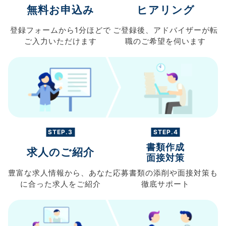
無料お申込み
ヒアリング
登録フォームから
1分ほどで
ご登録後、
アドバイザーが転
ご入力
いただけます
職の
ご希望を伺います
STEP.3
STEP.4
書類作成
求人のご紹介
面接対策
豊富な求人情報から、
あなた
応募書類の
添削や面接対策も
に合った求人を
ご紹介
徹底サポート