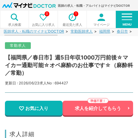
医師の求人・転職・アルバイトはマイナビDOCTOR
0
1
MENU
お気に入り求人
最近見た求人
マイページ
求人検索
医師求人・転職のマイナビDOCTOR
常勤医師求人
福岡県
春日市
【
常勤求人
【福岡県／春日市】週5日年収1000万円前後☆マ
イカー通勤可能☆オペ麻酔のお仕事です☆（麻酔科
／常勤）
更新日 : 2026/06/23
求人No : 694427
お気に入り
求人を紹介してもらう
求人詳細