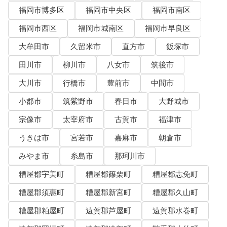
福岡市博多区
福岡市中央区
福岡市南区
福岡市西区
福岡市城南区
福岡市早良区
大牟田市
久留米市
直方市
飯塚市
田川市
柳川市
八女市
筑後市
大川市
行橋市
豊前市
中間市
小郡市
筑紫野市
春日市
大野城市
宗像市
太宰府市
古賀市
福津市
うきは市
宮若市
嘉麻市
朝倉市
みやま市
糸島市
那珂川市
糟屋郡宇美町
糟屋郡篠栗町
糟屋郡志免町
糟屋郡須惠町
糟屋郡新宮町
糟屋郡久山町
糟屋郡粕屋町
遠賀郡芦屋町
遠賀郡水巻町