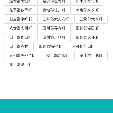
遠賀郡岡垣町
遠賀郡遠賀町
鞍手郡小竹町
鞍手郡鞍手町
嘉穂郡桂川町
朝倉郡筑前町
朝倉郡東峰村
三井郡大刀洗町
三潴郡大木町
八女郡広川町
田川郡香春町
田川郡添田町
田川郡糸田町
田川郡川崎町
田川郡大任町
田川郡赤村
田川郡福智町
京都郡苅田町
京都郡みやこ町
築上郡吉富町
築上郡上毛町
築上郡築上町