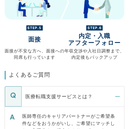
STEP.5
STEP.6
内定・入職
面接
アフターフォロー
面接が不安な方へ、
面接への
年収交渉や
入社日調整まで、
同席も
行っています
内定後もバックアップ
よくあるご質問
医療転職支援サービスとは？
医師専任のキャリアパートナーがご希望条
件などをおうかがいし、ご希望にマッチし