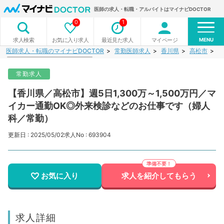
医師の求人・転職・アルバイトはマイナビDOCTOR
0
1
MENU
お気に入り求人
最近見た求人
マイページ
求人検索
医師求人・転職のマイナビDOCTOR
常勤医師求人
香川県
高松市
【
常勤求人
【香川県／高松市】週5日1,300万～1,500万円／マ
イカー通勤OK◎外来検診などのお仕事です（婦人
科／常勤）
更新日 : 2025/05/02
求人No : 693904
お気に入り
求人を紹介してもらう
求人詳細