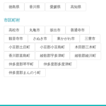
徳島県
香川県
愛媛県
高知県
市区町村
高松市
丸亀市
坂出市
善通寺市
観音寺市
さぬき市
東かがわ市
三豊市
小豆郡土庄町
小豆郡小豆島町
木田郡三木町
香川郡直島町
綾歌郡宇多津町
綾歌郡綾川町
仲多度郡琴平町
仲多度郡多度津町
仲多度郡まんのう町