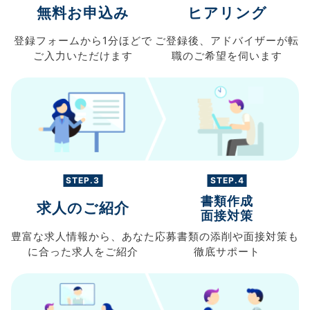
無料お申込み
ヒアリング
登録フォームから
1分ほどで
ご登録後、
アドバイザーが転
ご入力
いただけます
職の
ご希望を伺います
STEP.3
STEP.4
書類作成
求人のご紹介
面接対策
豊富な求人情報から、
あなた
応募書類の
添削や面接対策も
に合った求人を
ご紹介
徹底サポート