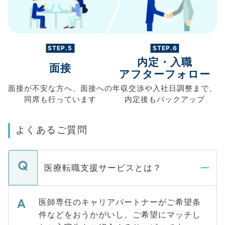
STEP.5
STEP.6
内定・入職
面接
アフターフォロー
面接が不安な方へ、
面接への
年収交渉や
入社日調整まで、
同席も
行っています
内定後もバックアップ
よくあるご質問
医療転職支援サービスとは？
医師専任のキャリアパートナーがご希望条
件などをおうかがいし、ご希望にマッチし