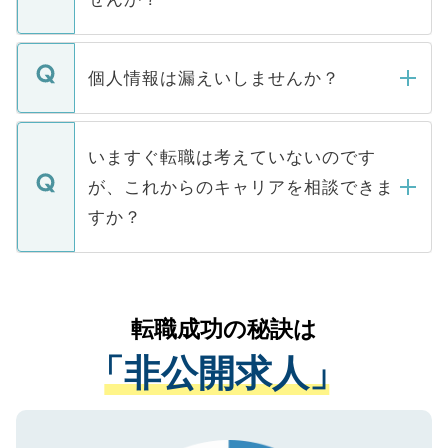
下記の理由によって、一般には公開してい
ません。
転職・入職を強要することは一切ありませ
ん。また、仮に応募先から内定をいただい
個人情報は漏えいしませんか？
■応募殺到を避けるため 人気のある医療機
たとしても、ご本人が納得しない限り、内
関を公にしてしまうと、応募が殺到する場
定を承諾する必要はありません。内定先へ
個人情報が漏えいすることはありませんの
合があります。 選考を効率よく行うため
の辞退の連絡はキャリアパートナーが行い
で、ご安心ください。当サイトからの登録
いますぐ転職は考えていないのです
に、医療機関が求める条件に合った人材の
ますので、ご安心ください。
などで収集したご登録者様の個人情報は、
が、これからのキャリアを相談できま
みを人材紹介会社に依頼するケースが増え
ご本人のキャリアアップおよび転職活動の
ています。
すか？
支援を目的に使用いたします。お預かりし
ているすべての個人データはご本人の許可
お気軽にご相談ください。先生専任のキャ
なく、医療機関側に開示したり、第三者に
リアパートナーが将来のご希望などをおう
提供することは一切ありません。また弊社
かがいして、現在の医療機関の状況や紹介
転職成功の秘訣は
は、個人情報の取り扱いについての厳密な
経験をまじえながら、適切なアドバイスを
管理基準を満たした事業者のみに付与され
「非公開求人」
させていただきます。すぐにご転職をされ
る、プライバシーマークを取得済みです。
ない方には、長期的なサポートが可能です
ご登録いただいた個人情報は、SSL（デー
ので、まずはご登録ください。
タ暗号化）によって保護されていますの