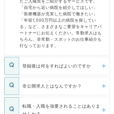
たご入職先をご紹介するサービスです。
「自宅から近い病院を紹介してほしい」
「医療機器が充実した病院で働きたい」
「年収1,500万円以上の病院を探してい
る」など、さまざまなご要望をキャリアパ
ートナーにお伝えください。常勤求人はも
ちろん、非常勤・スポットのお仕事紹介も
行なっております。
登録後は何をすればよいのですか
ご登録いただきましたら、弊社担当者がご
登録内容を確認し、その後メールもしくは
非公開求人とはなんですか？
お電話にて次のステップのご案内をいたし
ます。通常、5営業日以内にはご連絡をせて
マイナビDOCTORで取り扱っている求人の
いただきますので、しばらくお待ちくださ
うち約3割は、Webサイトからご覧いただ
転職・入職を強要されることはありま
い。
けない「非公開求人」です。非公開求人は
せんか？