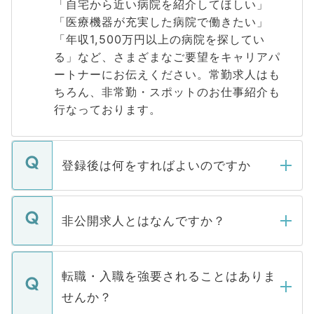
「自宅から近い病院を紹介してほしい」
「医療機器が充実した病院で働きたい」
「年収1,500万円以上の病院を探してい
る」など、さまざまなご要望をキャリアパ
ートナーにお伝えください。常勤求人はも
ちろん、非常勤・スポットのお仕事紹介も
行なっております。
登録後は何をすればよいのですか
ご登録いただきましたら、弊社担当者がご
登録内容を確認し、その後メールもしくは
非公開求人とはなんですか？
お電話にて次のステップのご案内をいたし
ます。通常、5営業日以内にはご連絡をせて
マイナビDOCTORで取り扱っている求人の
いただきますので、しばらくお待ちくださ
うち約3割は、Webサイトからご覧いただ
転職・入職を強要されることはありま
い。
けない「非公開求人」です。非公開求人は
せんか？
下記の理由によって、一般には公開してい