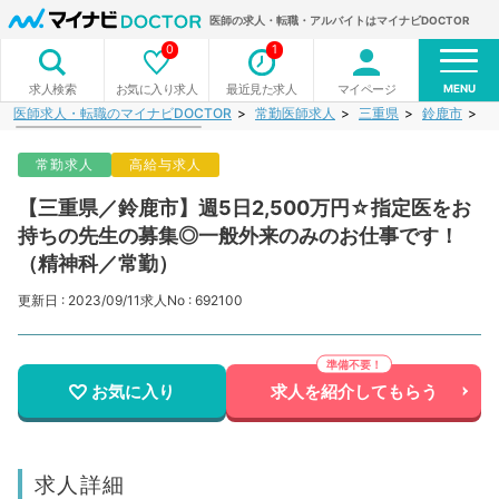
医師の求人・転職・アルバイトはマイナビDOCTOR
0
1
MENU
お気に入り求人
最近見た求人
マイページ
求人検索
医師求人・転職のマイナビDOCTOR
常勤医師求人
三重県
鈴鹿市
【
常勤求人
高給与求人
【三重県／鈴鹿市】週5日2,500万円☆指定医をお
持ちの先生の募集◎一般外来のみのお仕事です！
（精神科／常勤）
更新日 : 2023/09/11
求人No : 692100
お気に入り
求人を紹介してもらう
求人詳細