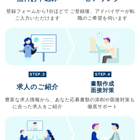
登録フォームから
1分ほどで
ご登録後、
アドバイザーが転
ご入力
いただけます
職の
ご希望を伺います
STEP.3
STEP.4
書類作成
求人のご紹介
面接対策
豊富な求人情報から、
あなた
応募書類の
添削や面接対策も
に合った求人を
ご紹介
徹底サポート