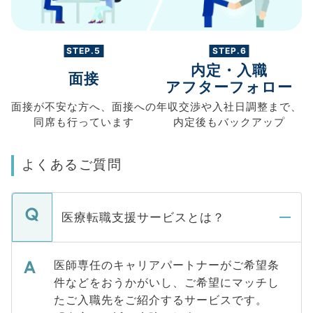
STEP.5
STEP.6
内定・入職
面接
アフターフォロー
面接が不安な方へ、
面接への
年収交渉や
入社日調整まで、
同席も
行っています
内定後もバックアップ
よくあるご質問
医療転職支援サービスとは？
医師専任のキャリアパートナーがご希望条
件などをおうかがいし、ご希望にマッチし
たご入職先をご紹介するサービスです。