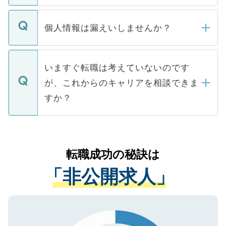
ません。
転職・入職を強要することは一切ありませ
ん。また、仮に応募先から内定をいただい
個人情報は漏えいしませんか？
■応募殺到を避けるため 人気のある医療機
たとしても、ご本人が納得しない限り、内
関を公にしてしまうと、応募が殺到する場
定を承諾する必要はありません。内定先へ
個人情報が漏えいすることはありませんの
合があります。 選考を効率よく行うため
の辞退の連絡はキャリアパートナーが行い
で、ご安心ください。当サイトからの登録
いますぐ転職は考えていないのです
に、医療機関が求める条件に合った人材の
ますので、ご安心ください。
などで収集したご登録者様の個人情報は、
が、これからのキャリアを相談できま
みを人材紹介会社に依頼するケースが増え
ご本人のキャリアアップおよび転職活動の
ています。
すか？
支援を目的に使用いたします。お預かりし
ているすべての個人データはご本人の許可
お気軽にご相談ください。先生専任のキャ
なく、医療機関側に開示したり、第三者に
リアパートナーが将来のご希望などをおう
提供することは一切ありません。また弊社
かがいして、現在の医療機関の状況や紹介
転職成功の秘訣は
は、個人情報の取り扱いについての厳密な
経験をまじえながら、適切なアドバイスを
管理基準を満たした事業者のみに付与され
「非公開求人」
させていただきます。すぐにご転職をされ
る、プライバシーマークを取得済みです。
ない方には、長期的なサポートが可能です
ご登録いただいた個人情報は、SSL（デー
ので、まずはご登録ください。
タ暗号化）によって保護されていますの
で、機密保持に関してもご安心ください。