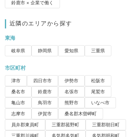
鈴鹿市 × 企業で働く
近隣のエリアから探す
東海
岐阜県
静岡県
愛知県
三重県
市区町村
津市
四日市市
伊勢市
松阪市
桑名市
鈴鹿市
名張市
尾鷲市
亀山市
鳥羽市
熊野市
いなべ市
志摩市
伊賀市
桑名郡木曽岬町
員弁郡東員町
三重郡菰野町
三重郡朝日町
三重郡川越町
多気郡多気町
多気郡明和町