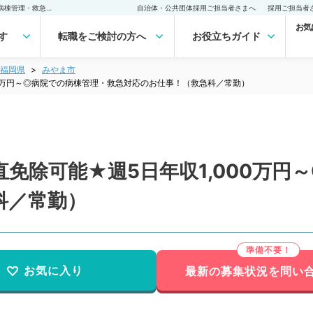
【福岡県／みやま市】当直免除可能★週5日年収1,000万円～◎病院での病棟管理・救急対応のお仕事！（救急科／常勤）の転職・求人｜医師の求人・転職・アルバイトは【マイナビDOCTOR】
自治体・公共団体採用ご担当者さまへ
採用ご担当者
お気
す
転職をご検討の方へ
お役立ちガイド
福岡県
みやま市
00万円～◎病院での病棟管理・救急対応のお仕事！（救急科／常勤）
免除可能★週5日年収1,000万円
科／常勤）
お気に入り
最新の募集状況を問い