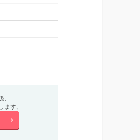
係、
します。