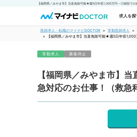
求人を探
医師求人・転職のマイナビDOCTOR
常勤医師求人
【福岡県／みやま市】当直免除可能★週5日年収1,0
常勤求人
募集停止
【福岡県／みやま市】当直
急対応のお仕事！（救急