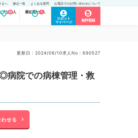
さまへ
拠点一覧
よくある質問
お電話でのお問い合わせについて
に入り求人
0
最近見た求人
1
スポット
無料登録
マイページ
更新日 : 2024/06/10
求人No : 690527
～◎病院での病棟管理・救
合わせる