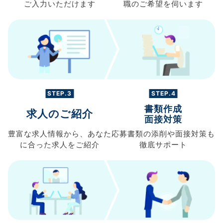
ご入力
いただけます
職の
ご希望を伺います
STEP.3
STEP.4
書類作成
求人のご紹介
面接対策
豊富な求人情報から、
あなた
応募書類の
添削や面接対策も
に合った求人を
ご紹介
徹底サポート