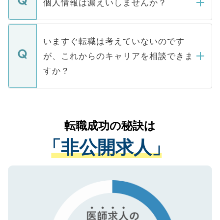
ん。また、仮に応募先から内定をいただい
個人情報は漏えいしませんか？
■応募殺到を避けるため 人気のある医療機
たとしても、ご本人が納得しない限り、内
関を公にしてしまうと、応募が殺到する場
定を承諾する必要はありません。内定先へ
個人情報が漏えいすることはありませんの
合があります。 選考を効率よく行うため
の辞退の連絡はキャリアパートナーが行い
で、ご安心ください。当サイトからの登録
いますぐ転職は考えていないのです
に、医療機関が求める条件に合った人材の
ますので、ご安心ください。
などで収集したご登録者様の個人情報は、
が、これからのキャリアを相談できま
みを人材紹介会社に依頼するケースが増え
ご本人のキャリアアップおよび転職活動の
ています。
すか？
支援を目的に使用いたします。お預かりし
ているすべての個人データはご本人の許可
お気軽にご相談ください。先生専任のキャ
なく、医療機関側に開示したり、第三者に
リアパートナーが将来のご希望などをおう
提供することは一切ありません。また弊社
かがいして、現在の医療機関の状況や紹介
転職成功の秘訣は
は、個人情報の取り扱いについての厳密な
経験をまじえながら、適切なアドバイスを
管理基準を満たした事業者のみに付与され
「非公開求人」
させていただきます。すぐにご転職をされ
る、プライバシーマークを取得済みです。
ない方には、長期的なサポートが可能です
ご登録いただいた個人情報は、SSL（デー
ので、まずはご登録ください。
タ暗号化）によって保護されていますの
で、機密保持に関してもご安心ください。