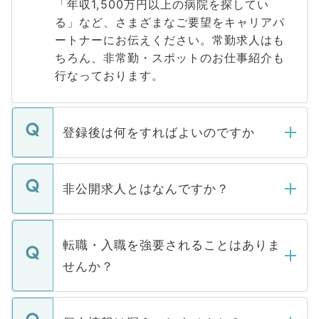
「年収1,500万円以上の病院を探してい
る」など、さまざまなご要望をキャリアパ
ートナーにお伝えください。常勤求人はも
ちろん、非常勤・スポットのお仕事紹介も
行なっております。
登録後は何をすればよいのですか
ご登録いただきましたら、弊社担当者がご
登録内容を確認し、その後メールもしくは
非公開求人とはなんですか？
お電話にて次のステップのご案内をいたし
ます。通常、5営業日以内にはご連絡をせて
マイナビDOCTORで取り扱っている求人の
いただきますので、しばらくお待ちくださ
うち約3割は、Webサイトからご覧いただ
転職・入職を強要されることはありま
い。
けない「非公開求人」です。非公開求人は
せんか？
下記の理由によって、一般には公開してい
ません。
転職・入職を強要することは一切ありませ