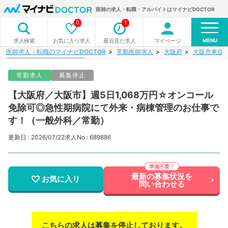
医師の求人・転職・アルバイトはマイナビDOCTOR
0
1
MENU
お気に入り求人
最近見た求人
マイページ
求人検索
医師求人・転職のマイナビDOCTOR
常勤医師求人
大阪府
大阪市東住
常勤求人
募集停止
【大阪府／大阪市】週5日1,068万円☆オンコール
免除可◎急性期病院にて外来・病棟管理のお仕事で
す！（一般外科／常勤）
更新日 : 2026/07/22
求人No : 689886
最新の募集状況を
お気に入り
問い合わせる
こちらの求人は募集を停止しております。