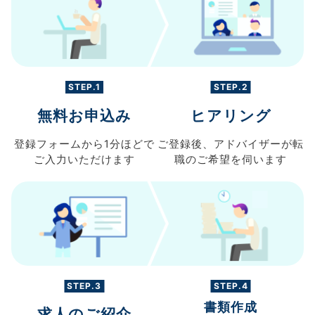
STEP.1
STEP.2
無料お申込み
ヒアリング
登録フォームから
1分ほどで
ご登録後、
アドバイザーが転
ご入力
いただけます
職の
ご希望を伺います
STEP.3
STEP.4
書類作成
求人のご紹介