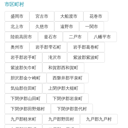
市区町村
盛岡市
宮古市
大船渡市
花巻市
北上市
久慈市
遠野市
一関市
陸前高田市
釜石市
二戸市
八幡平市
奥州市
岩手郡雫石町
岩手郡葛巻町
岩手郡岩手町
滝沢市
紫波郡紫波町
紫波郡矢巾町
和賀郡西和賀町
胆沢郡金ケ崎町
西磐井郡平泉町
気仙郡住田町
上閉伊郡大槌町
下閉伊郡山田町
下閉伊郡岩泉町
下閉伊郡田野畑村
下閉伊郡普代村
九戸郡軽米町
九戸郡野田村
九戸郡九戸村