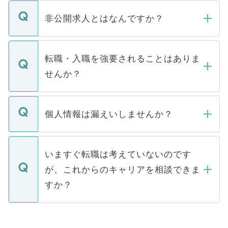
ご登録いただきましたら、弊社担当者がご
登録内容を確認し、その後メールもしくは
非公開求人とはなんですか？
お電話にて次のステップのご案内をいたし
ます。通常、5営業日以内にはご連絡をせて
マイナビDOCTORで取り扱っている求人の
いただきますので、しばらくお待ちくださ
うち約3割は、Webサイトからご覧いただ
転職・入職を強要されることはありま
い。
けない「非公開求人」です。非公開求人は
せんか？
下記の理由によって、一般には公開してい
ません。
転職・入職を強要することは一切ありませ
ん。また、仮に応募先から内定をいただい
個人情報は漏えいしませんか？
■応募殺到を避けるため 人気のある医療機
たとしても、ご本人が納得しない限り、内
関を公にしてしまうと、応募が殺到する場
定を承諾する必要はありません。内定先へ
個人情報が漏えいすることはありませんの
合があります。 選考を効率よく行うため
の辞退の連絡はキャリアパートナーが行い
で、ご安心ください。当サイトからの登録
いますぐ転職は考えていないのです
に、医療機関が求める条件に合った人材の
ますので、ご安心ください。
などで収集したご登録者様の個人情報は、
が、これからのキャリアを相談できま
みを人材紹介会社に依頼するケースが増え
ご本人のキャリアアップおよび転職活動の
ています。
すか？
支援を目的に使用いたします。お預かりし
ているすべての個人データはご本人の許可
お気軽にご相談ください。先生専任のキャ
なく、医療機関側に開示したり、第三者に
リアパートナーが将来のご希望などをおう
提供することは一切ありません。また弊社