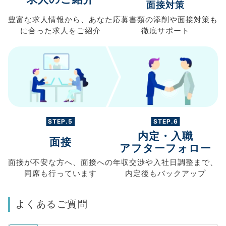
面接対策
豊富な求人情報から、
あなた
応募書類の
添削や面接対策も
に合った求人を
ご紹介
徹底サポート
STEP.5
STEP.6
内定・入職
面接
アフターフォロー
面接が不安な方へ、
面接への
年収交渉や
入社日調整まで、
同席も
行っています
内定後もバックアップ
よくあるご質問