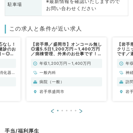
※最新情報を確認いたしますので
駐車場
お問い合わせください
この求人と条件が近い求人
応なし！
【岩手県／盛岡市】オンコール無し
【岩手
健診のお
◎週5.5日1,200万円～1,400万円
クリニ
円～◎週
／病棟管理、外来のお仕事です！
です／週
一般内科
（一般内科／常勤）
科／常
年収1,200万円～1,400万円
年収
消化器内
一般内科
神
科
病院（一般）
訪
外
岩手県盛岡市
岩
<
>
手当/福利厚生