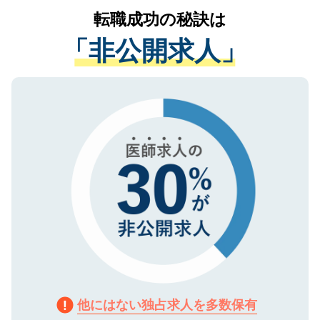
かがいして、現在の医療機関の状況や紹介
転職成功の秘訣は
は、個人情報の取り扱いについての厳密な
経験をまじえながら、適切なアドバイスを
管理基準を満たした事業者のみに付与され
「非公開求人」
させていただきます。すぐにご転職をされ
る、プライバシーマークを取得済みです。
ない方には、長期的なサポートが可能です
ご登録いただいた個人情報は、SSL（デー
ので、まずはご登録ください。
タ暗号化）によって保護されていますの
で、機密保持に関してもご安心ください。
他にはない独占求人を多数保有