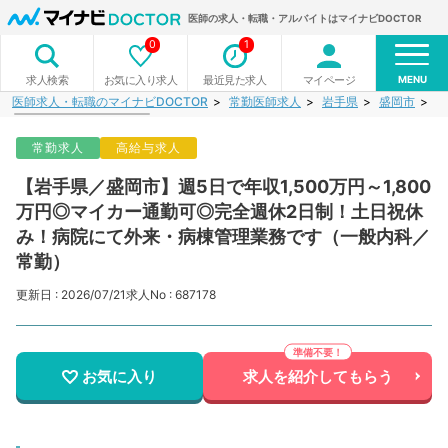
医師の求人・転職・アルバイトはマイナビDOCTOR
0
1
MENU
お気に入り求人
最近見た求人
マイページ
求人検索
医師求人・転職のマイナビDOCTOR
常勤医師求人
岩手県
盛岡市
【
常勤求人
高給与求人
【岩手県／盛岡市】週5日で年収1,500万円～1,800
万円◎マイカー通勤可◎完全週休2日制！土日祝休
み！病院にて外来・病棟管理業務です（一般内科／
常勤）
更新日 : 2026/07/21
求人No : 687178
お気に入り
求人を紹介してもらう