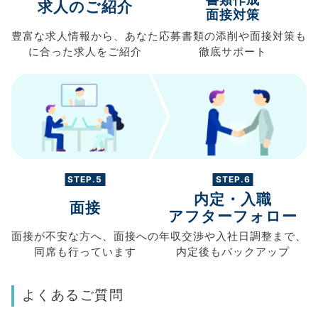
求人のご紹介
面接対策
豊富な求人情報から、
あなた
応募書類の
添削や面接対策も
に合った求人を
ご紹介
徹底サポート
STEP.5
STEP.6
内定・入職
面接
アフターフォロー
面接が不安な方へ、
面接への
年収交渉や
入社日調整まで、
同席も
行っています
内定後もバックアップ
よくあるご質問