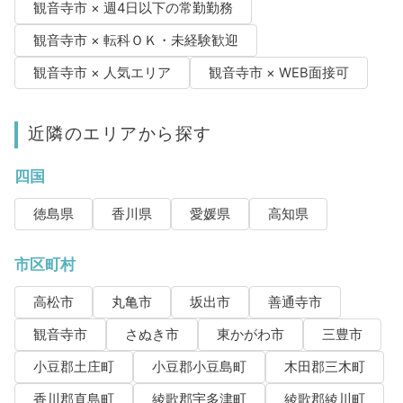
観音寺市 × 週4日以下の常勤勤務
観音寺市 × 転科ＯＫ・未経験歓迎
観音寺市 × 人気エリア
観音寺市 × WEB面接可
近隣のエリアから探す
四国
徳島県
香川県
愛媛県
高知県
市区町村
高松市
丸亀市
坂出市
善通寺市
観音寺市
さぬき市
東かがわ市
三豊市
小豆郡土庄町
小豆郡小豆島町
木田郡三木町
香川郡直島町
綾歌郡宇多津町
綾歌郡綾川町