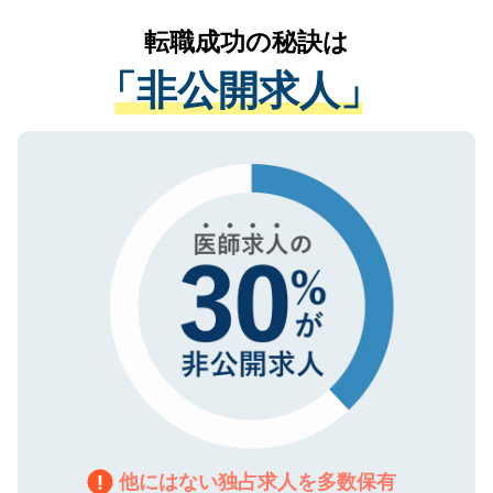
リアパートナーが将来のご希望などをおう
提供することは一切ありません。また弊社
かがいして、現在の医療機関の状況や紹介
転職成功の秘訣は
は、個人情報の取り扱いについての厳密な
経験をまじえながら、適切なアドバイスを
管理基準を満たした事業者のみに付与され
「非公開求人」
させていただきます。すぐにご転職をされ
る、プライバシーマークを取得済みです。
ない方には、長期的なサポートが可能です
ご登録いただいた個人情報は、SSL（デー
ので、まずはご登録ください。
タ暗号化）によって保護されていますの
で、機密保持に関してもご安心ください。
他にはない独占求人を多数保有