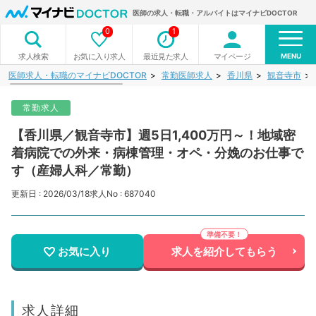
医師の求人・転職・アルバイトはマイナビDOCTOR
0
1
MENU
お気に入り求人
最近見た求人
マイページ
求人検索
医師求人・転職のマイナビDOCTOR
常勤医師求人
香川県
観音寺市
常勤求人
【香川県／観音寺市】週5日1,400万円～！地域密
着病院での外来・病棟管理・オペ・分娩のお仕事で
す（産婦人科／常勤）
更新日 : 2026/03/18
求人No : 687040
お気に入り
求人を紹介してもらう
求人詳細