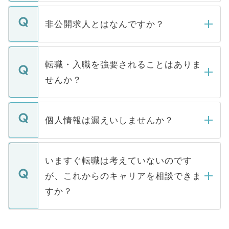
ご登録いただきましたら、弊社担当者がご
登録内容を確認し、その後メールもしくは
非公開求人とはなんですか？
お電話にて次のステップのご案内をいたし
ます。通常、5営業日以内にはご連絡をせて
マイナビDOCTORで取り扱っている求人の
いただきますので、しばらくお待ちくださ
うち約3割は、Webサイトからご覧いただ
転職・入職を強要されることはありま
い。
けない「非公開求人」です。非公開求人は
せんか？
下記の理由によって、一般には公開してい
ません。
転職・入職を強要することは一切ありませ
ん。また、仮に応募先から内定をいただい
個人情報は漏えいしませんか？
■応募殺到を避けるため 人気のある医療機
たとしても、ご本人が納得しない限り、内
関を公にしてしまうと、応募が殺到する場
定を承諾する必要はありません。内定先へ
個人情報が漏えいすることはありませんの
合があります。 選考を効率よく行うため
の辞退の連絡はキャリアパートナーが行い
で、ご安心ください。当サイトからの登録
いますぐ転職は考えていないのです
に、医療機関が求める条件に合った人材の
ますので、ご安心ください。
などで収集したご登録者様の個人情報は、
が、これからのキャリアを相談できま
みを人材紹介会社に依頼するケースが増え
ご本人のキャリアアップおよび転職活動の
ています。
すか？
支援を目的に使用いたします。お預かりし
ているすべての個人データはご本人の許可
お気軽にご相談ください。先生専任のキャ
なく、医療機関側に開示したり、第三者に