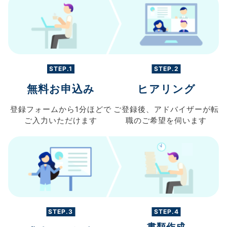
STEP.1
STEP.2
無料お申込み
ヒアリング
登録フォームから
1分ほどで
ご登録後、
アドバイザーが転
ご入力
いただけます
職の
ご希望を伺います
STEP.3
STEP.4
書類作成