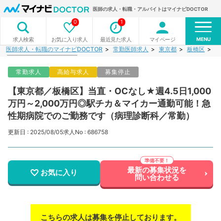
医師の求人・転職・アルバイトはマイナビDOCTOR
0
1
MENU
お気に入り求人
最近見た求人
マイページ
求人検索
医師求人・転職のマイナビDOCTOR
常勤医師求人
東京都
板橋区
【
常勤求人
高給与求人
募集停止
【東京都／板橋区】当直・OCなし★週4.5日1,000
万円～2,000万円◎駅チカ＆マイカー通勤可能！急
性期病院でのご勤務です（病理診断科／常勤）
更新日 : 2025/08/05
求人No : 686758
最新の募集状況を
お気に入り
問い合わせる
こちらの求人は募集を停止しております。