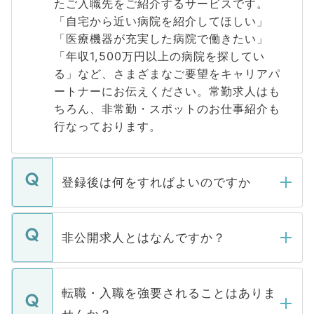
たご入職先をご紹介するサービスです。
「自宅から近い病院を紹介してほしい」
「医療機器が充実した病院で働きたい」
「年収1,500万円以上の病院を探してい
る」など、さまざまなご要望をキャリアパ
ートナーにお伝えください。常勤求人はも
ちろん、非常勤・スポットのお仕事紹介も
行なっております。
登録後は何をすればよいのですか
ご登録いただきましたら、弊社担当者がご
登録内容を確認し、その後メールもしくは
非公開求人とはなんですか？
お電話にて次のステップのご案内をいたし
ます。通常、5営業日以内にはご連絡をせて
マイナビDOCTORで取り扱っている求人の
いただきますので、しばらくお待ちくださ
うち約3割は、Webサイトからご覧いただ
転職・入職を強要されることはありま
い。
けない「非公開求人」です。非公開求人は