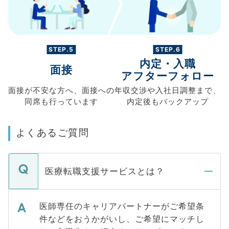
STEP.5
STEP.6
内定・入職
面接
アフターフォロー
面接が不安な方へ、
面接への
年収交渉や
入社日調整まで、
同席も
行っています
内定後もバックアップ
よくあるご質問
医療転職支援サービスとは？
医師専任のキャリアパートナーがご希望条
件などをおうかがいし、ご希望にマッチし