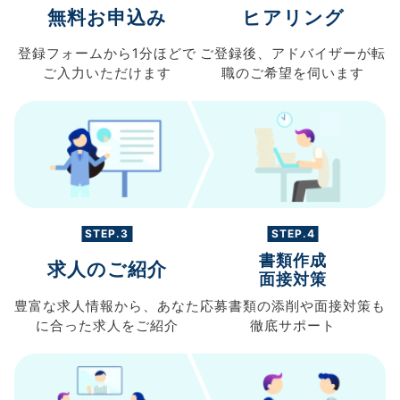
無料お申込み
ヒアリング
登録フォームから
1分ほどで
ご登録後、
アドバイザーが転
ご入力
いただけます
職の
ご希望を伺います
STEP.3
STEP.4
書類作成
求人のご紹介
面接対策
豊富な求人情報から、
あなた
応募書類の
添削や面接対策も
に合った求人を
ご紹介
徹底サポート