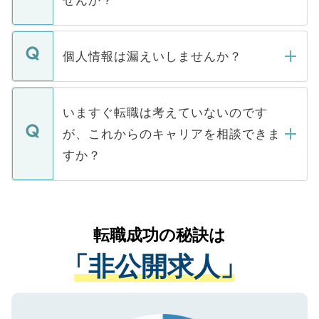
せんか？
下記の理由によって、一般には公開してい
ません。
転職・入職を強要することは一切ありませ
ん。また、仮に応募先から内定をいただい
個人情報は漏えいしませんか？
■応募殺到を避けるため 人気のある医療機
たとしても、ご本人が納得しない限り、内
関を公にしてしまうと、応募が殺到する場
定を承諾する必要はありません。内定先へ
個人情報が漏えいすることはありませんの
合があります。 選考を効率よく行うため
の辞退の連絡はキャリアパートナーが行い
で、ご安心ください。当サイトからの登録
いますぐ転職は考えていないのです
に、医療機関が求める条件に合った人材の
ますので、ご安心ください。
などで収集したご登録者様の個人情報は、
が、これからのキャリアを相談できま
みを人材紹介会社に依頼するケースが増え
ご本人のキャリアアップおよび転職活動の
ています。
すか？
支援を目的に使用いたします。お預かりし
ているすべての個人データはご本人の許可
お気軽にご相談ください。先生専任のキャ
なく、医療機関側に開示したり、第三者に
リアパートナーが将来のご希望などをおう
提供することは一切ありません。また弊社
かがいして、現在の医療機関の状況や紹介
転職成功の秘訣は
は、個人情報の取り扱いについての厳密な
経験をまじえながら、適切なアドバイスを
管理基準を満たした事業者のみに付与され
「非公開求人」
させていただきます。すぐにご転職をされ
る、プライバシーマークを取得済みです。
ない方には、長期的なサポートが可能です
ご登録いただいた個人情報は、SSL（デー
ので、まずはご登録ください。
タ暗号化）によって保護されていますの