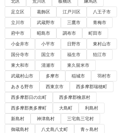
北区
荒川区
板橋区
練馬区
足立区
葛飾区
江戸川区
八王子市
立川市
武蔵野市
三鷹市
青梅市
府中市
昭島市
調布市
町田市
小金井市
小平市
日野市
東村山市
国分寺市
国立市
福生市
狛江市
東大和市
清瀬市
東久留米市
武蔵村山市
多摩市
稲城市
羽村市
あきる野市
西東京市
西多摩郡瑞穂町
西多摩郡日の出町
西多摩郡檜原村
西多摩郡奥多摩町
大島町
利島村
新島村
神津島村
三宅島三宅村
御蔵島村
八丈島八丈町
青ヶ島村