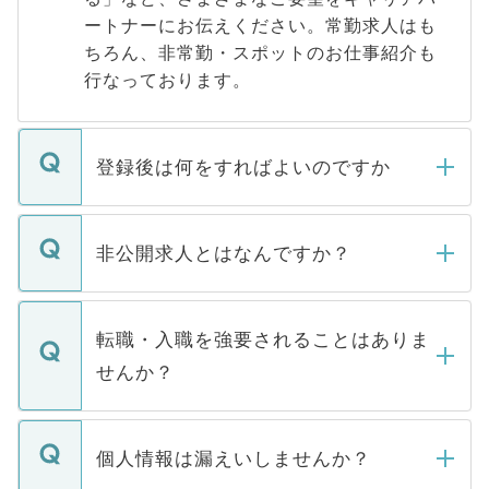
ートナーにお伝えください。常勤求人はも
ちろん、非常勤・スポットのお仕事紹介も
行なっております。
登録後は何をすればよいのですか
ご登録いただきましたら、弊社担当者がご
登録内容を確認し、その後メールもしくは
非公開求人とはなんですか？
お電話にて次のステップのご案内をいたし
ます。通常、5営業日以内にはご連絡をせて
マイナビDOCTORで取り扱っている求人の
いただきますので、しばらくお待ちくださ
うち約3割は、Webサイトからご覧いただ
転職・入職を強要されることはありま
い。
けない「非公開求人」です。非公開求人は
せんか？
下記の理由によって、一般には公開してい
ません。
転職・入職を強要することは一切ありませ
ん。また、仮に応募先から内定をいただい
個人情報は漏えいしませんか？
■応募殺到を避けるため 人気のある医療機
たとしても、ご本人が納得しない限り、内