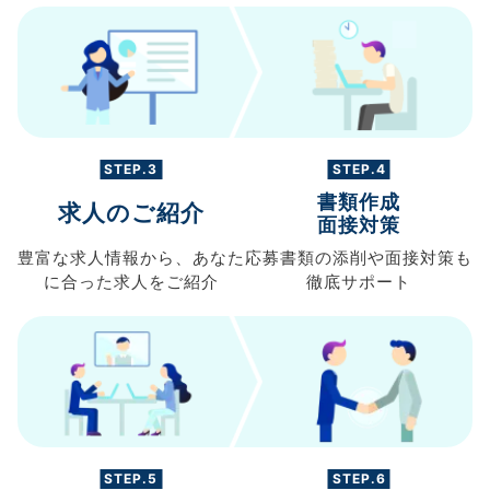
STEP.3
STEP.4
書類作成
求人のご紹介
面接対策
豊富な求人情報から、
あなた
応募書類の
添削や面接対策も
に合った求人を
ご紹介
徹底サポート
STEP.5
STEP.6