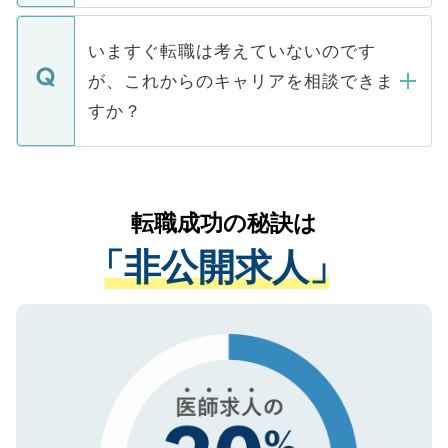
関を公にしてしまうと、応募が殺到する場
定を承諾する必要はありません。内定先へ
個人情報が漏えいすることはありませんの
合があります。 選考を効率よく行うため
の辞退の連絡はキャリアパートナーが行い
で、ご安心ください。当サイトからの登録
いますぐ転職は考えていないのです
に、医療機関が求める条件に合った人材の
ますので、ご安心ください。
などで収集したご登録者様の個人情報は、
が、これからのキャリアを相談できま
みを人材紹介会社に依頼するケースが増え
ご本人のキャリアアップおよび転職活動の
ています。
すか？
支援を目的に使用いたします。お預かりし
ているすべての個人データはご本人の許可
お気軽にご相談ください。先生専任のキャ
なく、医療機関側に開示したり、第三者に
リアパートナーが将来のご希望などをおう
提供することは一切ありません。また弊社
かがいして、現在の医療機関の状況や紹介
転職成功の秘訣は
は、個人情報の取り扱いについての厳密な
経験をまじえながら、適切なアドバイスを
管理基準を満たした事業者のみに付与され
「非公開求人」
させていただきます。すぐにご転職をされ
る、プライバシーマークを取得済みです。
ない方には、長期的なサポートが可能です
ご登録いただいた個人情報は、SSL（デー
ので、まずはご登録ください。
タ暗号化）によって保護されていますの
で、機密保持に関してもご安心ください。