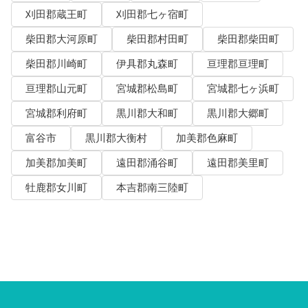
刈田郡蔵王町
刈田郡七ヶ宿町
柴田郡大河原町
柴田郡村田町
柴田郡柴田町
柴田郡川崎町
伊具郡丸森町
亘理郡亘理町
亘理郡山元町
宮城郡松島町
宮城郡七ヶ浜町
宮城郡利府町
黒川郡大和町
黒川郡大郷町
富谷市
黒川郡大衡村
加美郡色麻町
加美郡加美町
遠田郡涌谷町
遠田郡美里町
牡鹿郡女川町
本吉郡南三陸町