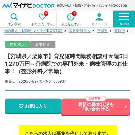
医師の求人・転職・アルバイトはマイナビDOCTOR
0
1
MENU
お気に入り求人
最近見た求人
マイページ
求人検索
医師求人・転職のマイナビDOCTOR
常勤医師求人
宮城県
栗原市
【
常勤求人
募集停止
【宮城県／栗原市】育児短時間勤務相談可★週5日
1,270万円～◎病院での専門外来・病棟管理のお仕
事！（整形外科／常勤）
更新日 : 2026/04/27
求人No : 685937
最新の募集状況を
お気に入り
問い合わせる
こちらの求人は募集を停止しております。