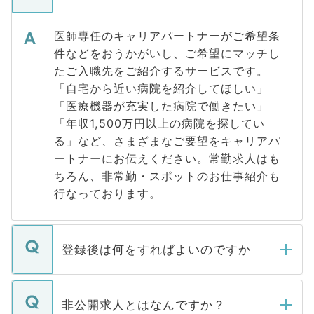
医師専任のキャリアパートナーがご希望条
件などをおうかがいし、ご希望にマッチし
たご入職先をご紹介するサービスです。
「自宅から近い病院を紹介してほしい」
「医療機器が充実した病院で働きたい」
「年収1,500万円以上の病院を探してい
る」など、さまざまなご要望をキャリアパ
ートナーにお伝えください。常勤求人はも
ちろん、非常勤・スポットのお仕事紹介も
行なっております。
登録後は何をすればよいのですか
ご登録いただきましたら、弊社担当者がご
登録内容を確認し、その後メールもしくは
非公開求人とはなんですか？