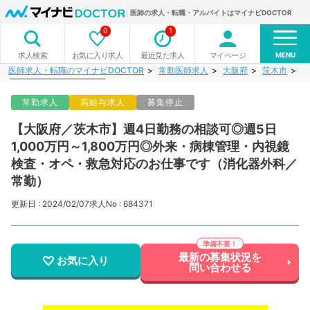
医師の求人・転職・アルバイトはマイナビDOCTOR
0
1
MENU
お気に入り求人
最近見た求人
マイページ
求人検索
医師求人・転職のマイナビDOCTOR
常勤医師求人
大阪府
茨木市
【
常勤求人
高給与求人
募集停止
【大阪府／茨木市】週4日勤務の相談可◎週5日
1,000万円～1,800万円◎外来・病棟管理・内視鏡
検査・オペ・救急対応のお仕事です（消化器外科／
常勤）
更新日 : 2024/02/07
求人No : 684371
最新の募集状況を
お気に入り
問い合わせる