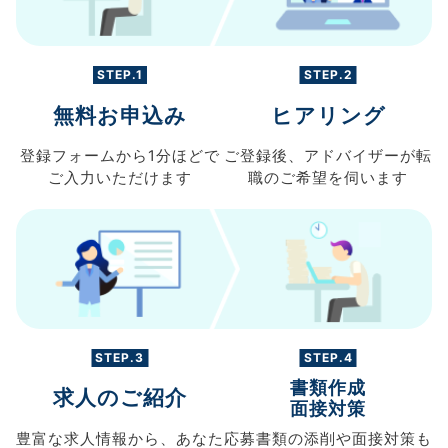
STEP.1
STEP.2
無料お申込み
ヒアリング
登録フォームから
1分ほどで
ご登録後、
アドバイザーが転
ご入力
いただけます
職の
ご希望を伺います
STEP.3
STEP.4
書類作成
求人のご紹介
面接対策
豊富な求人情報から、
あなた
応募書類の
添削や面接対策も