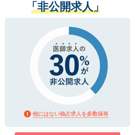
管理基準を満たした事業者のみに付与され
「非公開求人」
させていただきます。すぐにご転職をされ
る、プライバシーマークを取得済みです。
ない方には、長期的なサポートが可能です
ご登録いただいた個人情報は、SSL（デー
ので、まずはご登録ください。
タ暗号化）によって保護されていますの
で、機密保持に関してもご安心ください。
他にはない独占求人を多数保有