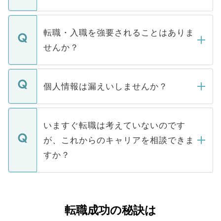
お電話にて次のステップのご案内をいたし
ます。通常、5営業日以内にはご連絡をせて
マイナビDOCTORで取り扱っている求人の
いただきますので、しばらくお待ちくださ
うち約3割は、Webサイトからご覧いただ
転職・入職を強要されることはありま
い。
けない「非公開求人」です。非公開求人は
せんか？
下記の理由によって、一般には公開してい
ません。
転職・入職を強要することは一切ありませ
ん。また、仮に応募先から内定をいただい
個人情報は漏えいしませんか？
■応募殺到を避けるため 人気のある医療機
たとしても、ご本人が納得しない限り、内
関を公にしてしまうと、応募が殺到する場
定を承諾する必要はありません。内定先へ
個人情報が漏えいすることはありませんの
合があります。 選考を効率よく行うため
の辞退の連絡はキャリアパートナーが行い
で、ご安心ください。当サイトからの登録
いますぐ転職は考えていないのです
に、医療機関が求める条件に合った人材の
ますので、ご安心ください。
などで収集したご登録者様の個人情報は、
が、これからのキャリアを相談できま
みを人材紹介会社に依頼するケースが増え
ご本人のキャリアアップおよび転職活動の
ています。
すか？
支援を目的に使用いたします。お預かりし
ているすべての個人データはご本人の許可
お気軽にご相談ください。先生専任のキャ
なく、医療機関側に開示したり、第三者に
リアパートナーが将来のご希望などをおう
提供することは一切ありません。また弊社
かがいして、現在の医療機関の状況や紹介
転職成功の秘訣は
は、個人情報の取り扱いについての厳密な
経験をまじえながら、適切なアドバイスを