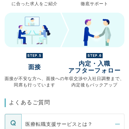
に合った求人を
ご紹介
徹底サポート
STEP.5
STEP.6
内定・入職
面接
アフターフォロー
面接が不安な方へ、
面接への
年収交渉や
入社日調整まで、
同席も
行っています
内定後もバックアップ
よくあるご質問
医療転職支援サービスとは？