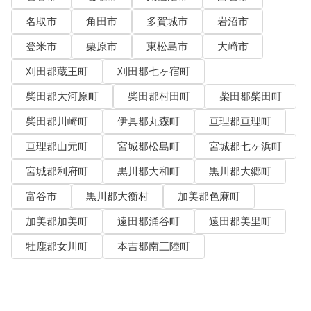
名取市
角田市
多賀城市
岩沼市
登米市
栗原市
東松島市
大崎市
刈田郡蔵王町
刈田郡七ヶ宿町
柴田郡大河原町
柴田郡村田町
柴田郡柴田町
柴田郡川崎町
伊具郡丸森町
亘理郡亘理町
亘理郡山元町
宮城郡松島町
宮城郡七ヶ浜町
宮城郡利府町
黒川郡大和町
黒川郡大郷町
富谷市
黒川郡大衡村
加美郡色麻町
加美郡加美町
遠田郡涌谷町
遠田郡美里町
牡鹿郡女川町
本吉郡南三陸町