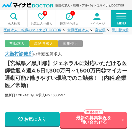
医師の求人・転職・アルバイトはマイナビDOCTOR
0
1
MENU
お気に入り求人
最近見た求人
マイページ
求人検索
医師求人・転職のマイナビDOCTOR
常勤医師求人
宮城県
黒川郡大衡
常勤求人
高給与求人
募集停止
大衡村診療所
の常勤医師求人
【宮城県／黒川郡】ジェネラルに対応いただける医
師歓迎☆週4.5日1,300万円～1,500万円◎マイカー
通勤可能♪働きやすい環境でのご勤務！（内科,産業
医／常勤）
更新日 : 2024/10/04
求人No : 683597
最新の募集状況を
お気に入り
問い合わせる