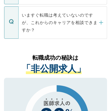
たとしても、ご本人が納得しない限り、内
関を公にしてしまうと、応募が殺到する場
定を承諾する必要はありません。内定先へ
個人情報が漏えいすることはありませんの
合があります。 選考を効率よく行うため
の辞退の連絡はキャリアパートナーが行い
で、ご安心ください。当サイトからの登録
いますぐ転職は考えていないのです
に、医療機関が求める条件に合った人材の
ますので、ご安心ください。
などで収集したご登録者様の個人情報は、
が、これからのキャリアを相談できま
みを人材紹介会社に依頼するケースが増え
ご本人のキャリアアップおよび転職活動の
ています。
すか？
支援を目的に使用いたします。お預かりし
ているすべての個人データはご本人の許可
お気軽にご相談ください。先生専任のキャ
なく、医療機関側に開示したり、第三者に
リアパートナーが将来のご希望などをおう
提供することは一切ありません。また弊社
かがいして、現在の医療機関の状況や紹介
転職成功の秘訣は
は、個人情報の取り扱いについての厳密な
経験をまじえながら、適切なアドバイスを
管理基準を満たした事業者のみに付与され
「非公開求人」
させていただきます。すぐにご転職をされ
る、プライバシーマークを取得済みです。
ない方には、長期的なサポートが可能です
ご登録いただいた個人情報は、SSL（デー
ので、まずはご登録ください。
タ暗号化）によって保護されていますの
で、機密保持に関してもご安心ください。