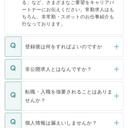
る」など、さまざまなご要望をキャリアパ
ートナーにお伝えください。常勤求人はも
ちろん、非常勤・スポットのお仕事紹介も
行なっております。
登録後は何をすればよいのですか
ご登録いただきましたら、弊社担当者がご
登録内容を確認し、その後メールもしくは
非公開求人とはなんですか？
お電話にて次のステップのご案内をいたし
ます。通常、5営業日以内にはご連絡をせて
マイナビDOCTORで取り扱っている求人の
いただきますので、しばらくお待ちくださ
うち約3割は、Webサイトからご覧いただ
転職・入職を強要されることはありま
い。
けない「非公開求人」です。非公開求人は
せんか？
下記の理由によって、一般には公開してい
ません。
転職・入職を強要することは一切ありませ
ん。また、仮に応募先から内定をいただい
個人情報は漏えいしませんか？
■応募殺到を避けるため 人気のある医療機