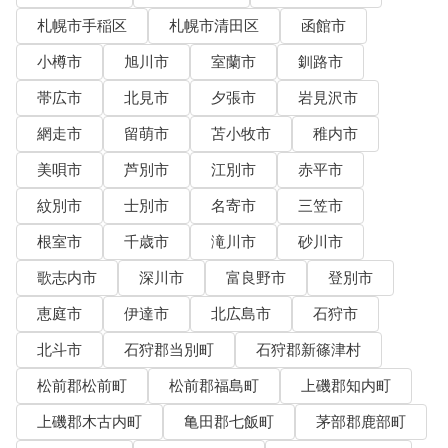
札幌市手稲区
札幌市清田区
函館市
小樽市
旭川市
室蘭市
釧路市
帯広市
北見市
夕張市
岩見沢市
網走市
留萌市
苫小牧市
稚内市
美唄市
芦別市
江別市
赤平市
紋別市
士別市
名寄市
三笠市
根室市
千歳市
滝川市
砂川市
歌志内市
深川市
富良野市
登別市
恵庭市
伊達市
北広島市
石狩市
北斗市
石狩郡当別町
石狩郡新篠津村
松前郡松前町
松前郡福島町
上磯郡知内町
上磯郡木古内町
亀田郡七飯町
茅部郡鹿部町