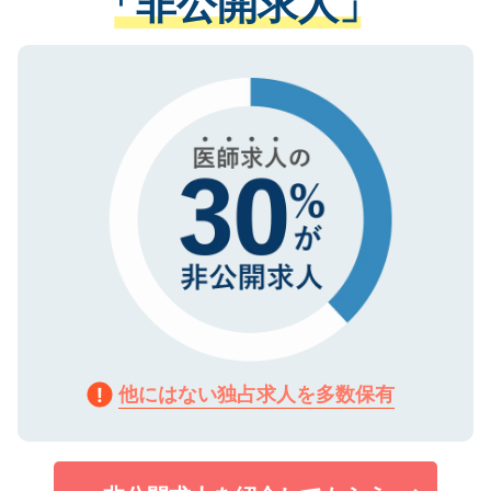
「非公開求人」
る、プライバシーマークを取得済みです。
ない方には、長期的なサポートが可能です
ご登録いただいた個人情報は、SSL（デー
ので、まずはご登録ください。
タ暗号化）によって保護されていますの
で、機密保持に関してもご安心ください。
他にはない独占求人を多数保有