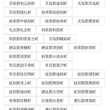
苫前郡初山別村
天塩郡遠別町
天塩郡天塩町
宗谷郡猿払村
枝幸郡浜頓別町
枝幸郡中頓別町
枝幸郡枝幸町
天塩郡豊富町
礼文郡礼文町
利尻郡利尻町
利尻郡利尻富士町
天塩郡幌延町
網走郡美幌町
網走郡津別町
斜里郡斜里町
斜里郡清里町
斜里郡小清水町
常呂郡訓子府町
常呂郡置戸町
常呂郡佐呂間町
紋別郡遠軽町
紋別郡湧別町
紋別郡滝上町
紋別郡興部町
紋別郡西興部村
紋別郡雄武町
網走郡大空町
虻田郡豊浦町
有珠郡壮瞥町
白老郡白老町
勇払郡厚真町
虻田郡洞爺湖町
勇払郡安平町