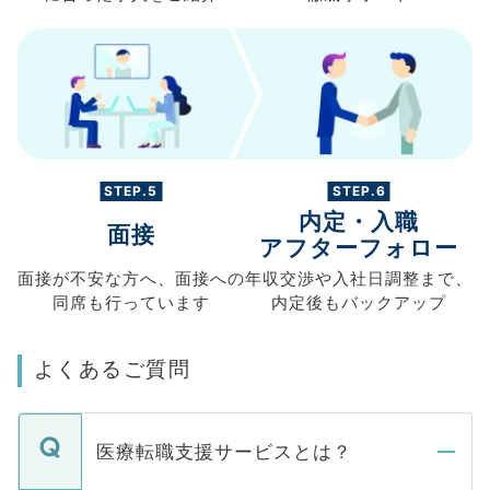
STEP.5
STEP.6
内定・入職
面接
アフターフォロー
面接が不安な方へ、
面接への
年収交渉や
入社日調整まで、
同席も
行っています
内定後もバックアップ
よくあるご質問
医療転職支援サービスとは？