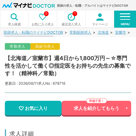
医師の求人・転職・アルバイトはマイナビDOCTOR
0
1
MENU
お気に入り求人
最近見た求人
マイページ
求人検索
医師求人・転職のマイナビDOCTOR
常勤医師求人
北海道
室蘭市
【
常勤求人
高給与求人
【北海道／室蘭市】週4日から1,800万円～☆専門
性を活かして働く◎指定医をお持ちの先生の募集で
す！（精神科／常勤）
更新日 : 2026/06/11
求人No : 678716
お気に入り
求人を紹介してもらう
求人詳細