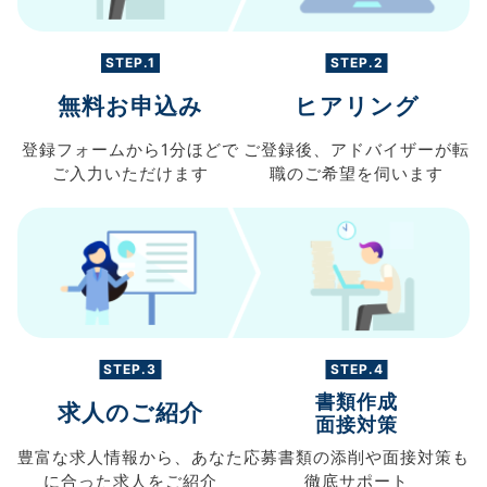
STEP.1
STEP.2
無料お申込み
ヒアリング
登録フォームから
1分ほどで
ご登録後、
アドバイザーが転
ご入力
いただけます
職の
ご希望を伺います
STEP.3
STEP.4
書類作成
求人のご紹介
面接対策
豊富な求人情報から、
あなた
応募書類の
添削や面接対策も
に合った求人を
ご紹介
徹底サポート