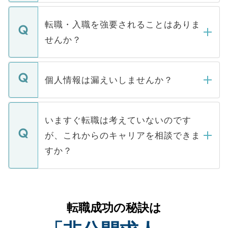
ます。通常、5営業日以内にはご連絡をせて
マイナビDOCTORで取り扱っている求人の
いただきますので、しばらくお待ちくださ
うち約3割は、Webサイトからご覧いただ
転職・入職を強要されることはありま
い。
けない「非公開求人」です。非公開求人は
せんか？
下記の理由によって、一般には公開してい
ません。
転職・入職を強要することは一切ありませ
ん。また、仮に応募先から内定をいただい
個人情報は漏えいしませんか？
■応募殺到を避けるため 人気のある医療機
たとしても、ご本人が納得しない限り、内
関を公にしてしまうと、応募が殺到する場
定を承諾する必要はありません。内定先へ
個人情報が漏えいすることはありませんの
合があります。 選考を効率よく行うため
の辞退の連絡はキャリアパートナーが行い
で、ご安心ください。当サイトからの登録
いますぐ転職は考えていないのです
に、医療機関が求める条件に合った人材の
ますので、ご安心ください。
などで収集したご登録者様の個人情報は、
が、これからのキャリアを相談できま
みを人材紹介会社に依頼するケースが増え
ご本人のキャリアアップおよび転職活動の
ています。
すか？
支援を目的に使用いたします。お預かりし
ているすべての個人データはご本人の許可
お気軽にご相談ください。先生専任のキャ
なく、医療機関側に開示したり、第三者に
リアパートナーが将来のご希望などをおう
提供することは一切ありません。また弊社
かがいして、現在の医療機関の状況や紹介
転職成功の秘訣は
は、個人情報の取り扱いについての厳密な
経験をまじえながら、適切なアドバイスを
管理基準を満たした事業者のみに付与され
させていただきます。すぐにご転職をされ