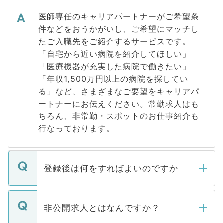
医師専任のキャリアパートナーがご希望条
件などをおうかがいし、ご希望にマッチし
たご入職先をご紹介するサービスです。
「自宅から近い病院を紹介してほしい」
「医療機器が充実した病院で働きたい」
「年収1,500万円以上の病院を探してい
る」など、さまざまなご要望をキャリアパ
ートナーにお伝えください。常勤求人はも
ちろん、非常勤・スポットのお仕事紹介も
行なっております。
登録後は何をすればよいのですか
ご登録いただきましたら、弊社担当者がご
登録内容を確認し、その後メールもしくは
非公開求人とはなんですか？
お電話にて次のステップのご案内をいたし