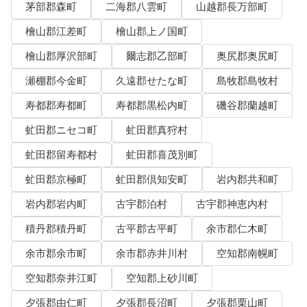
茅部郡森町
二海郡八雲町
山越郡長万部町
檜山郡江差町
檜山郡上ノ国町
檜山郡厚沢部町
爾志郡乙部町
奥尻郡奥尻町
瀬棚郡今金町
久遠郡せたな町
島牧郡島牧村
寿都郡寿都町
寿都郡黒松内町
磯谷郡蘭越町
虻田郡ニセコ町
虻田郡真狩村
虻田郡留寿都村
虻田郡喜茂別町
虻田郡京極町
虻田郡倶知安町
岩内郡共和町
岩内郡岩内町
古宇郡泊村
古宇郡神恵内村
積丹郡積丹町
古平郡古平町
余市郡仁木町
余市郡余市町
余市郡赤井川村
空知郡南幌町
空知郡奈井江町
空知郡上砂川町
夕張郡由仁町
夕張郡長沼町
夕張郡栗山町