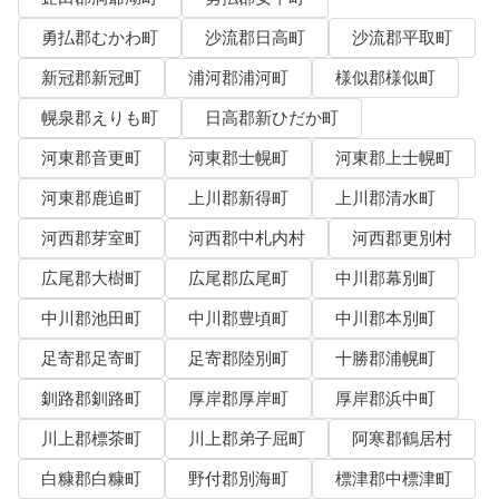
勇払郡むかわ町
沙流郡日高町
沙流郡平取町
新冠郡新冠町
浦河郡浦河町
様似郡様似町
幌泉郡えりも町
日高郡新ひだか町
河東郡音更町
河東郡士幌町
河東郡上士幌町
河東郡鹿追町
上川郡新得町
上川郡清水町
河西郡芽室町
河西郡中札内村
河西郡更別村
広尾郡大樹町
広尾郡広尾町
中川郡幕別町
中川郡池田町
中川郡豊頃町
中川郡本別町
足寄郡足寄町
足寄郡陸別町
十勝郡浦幌町
釧路郡釧路町
厚岸郡厚岸町
厚岸郡浜中町
川上郡標茶町
川上郡弟子屈町
阿寒郡鶴居村
白糠郡白糠町
野付郡別海町
標津郡中標津町