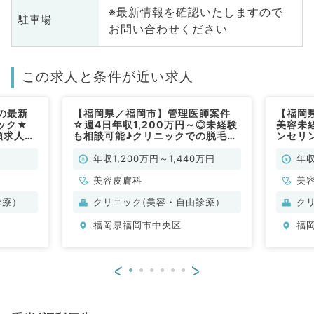
※最新情報を確認いたしますので
駐車場
お問い合わせください
この求人と条件が近い求人
の最新
【福岡県／福岡市】管理医師案件
【福岡
ック★
☆週4日年収1,200万円～◎未経験
美容未
額求人◎
も相談可能♪クリニックでの脱毛問
ンセリ
ックにて
診や注入治療のお仕事です◎（美容
す！週5
常勤）
皮膚科／常勤）
高給与
年収1,200万円～1,440万円
年収
美容皮膚科
美
診療）
クリニック(美容・自由診療）
ク
福岡県福岡市中央区
福
<
>