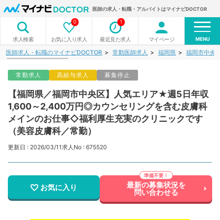
医師の求人・転職・アルバイトはマイナビDOCTOR
0
1
MENU
お気に入り求人
最近見た求人
マイページ
求人検索
医師求人・転職のマイナビDOCTOR
常勤医師求人
福岡県
福岡市中央
常勤求人
高給与求人
募集停止
【福岡県／福岡市中央区】人気エリア★週5日年収
1,600～2,400万円◎カウンセリングを含む皮膚科
メインのお仕事◇福利厚生充実のクリニックです
（美容皮膚科／常勤）
更新日 : 2026/03/11
求人No : 675520
最新の募集状況を
お気に入り
問い合わせる