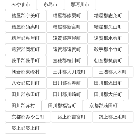
みやま市
糸島市
那珂川市
糟屋郡宇美町
糟屋郡篠栗町
糟屋郡志免町
糟屋郡須惠町
糟屋郡新宮町
糟屋郡久山町
糟屋郡粕屋町
遠賀郡芦屋町
遠賀郡水巻町
遠賀郡岡垣町
遠賀郡遠賀町
鞍手郡小竹町
鞍手郡鞍手町
嘉穂郡桂川町
朝倉郡筑前町
朝倉郡東峰村
三井郡大刀洗町
三潴郡大木町
八女郡広川町
田川郡香春町
田川郡添田町
田川郡糸田町
田川郡川崎町
田川郡大任町
田川郡赤村
田川郡福智町
京都郡苅田町
京都郡みやこ町
築上郡吉富町
築上郡上毛町
築上郡築上町