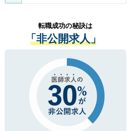
ているすべての個人データはご本人の許可
お気軽にご相談ください。先生専任のキャ
なく、医療機関側に開示したり、第三者に
リアパートナーが将来のご希望などをおう
提供することは一切ありません。また弊社
かがいして、現在の医療機関の状況や紹介
転職成功の秘訣は
は、個人情報の取り扱いについての厳密な
経験をまじえながら、適切なアドバイスを
管理基準を満たした事業者のみに付与され
「非公開求人」
させていただきます。すぐにご転職をされ
る、プライバシーマークを取得済みです。
ない方には、長期的なサポートが可能です
ご登録いただいた個人情報は、SSL（デー
ので、まずはご登録ください。
タ暗号化）によって保護されていますの
で、機密保持に関してもご安心ください。