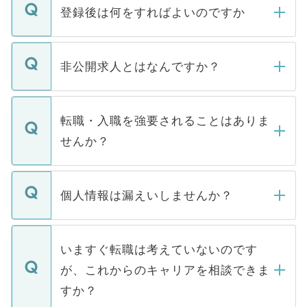
登録後は何をすればよいのですか
ご登録いただきましたら、弊社担当者がご
登録内容を確認し、その後メールもしくは
非公開求人とはなんですか？
お電話にて次のステップのご案内をいたし
ます。通常、5営業日以内にはご連絡をせて
マイナビDOCTORで取り扱っている求人の
いただきますので、しばらくお待ちくださ
うち約3割は、Webサイトからご覧いただ
転職・入職を強要されることはありま
い。
けない「非公開求人」です。非公開求人は
せんか？
下記の理由によって、一般には公開してい
ません。
転職・入職を強要することは一切ありませ
ん。また、仮に応募先から内定をいただい
個人情報は漏えいしませんか？
■応募殺到を避けるため 人気のある医療機
たとしても、ご本人が納得しない限り、内
関を公にしてしまうと、応募が殺到する場
定を承諾する必要はありません。内定先へ
個人情報が漏えいすることはありませんの
合があります。 選考を効率よく行うため
の辞退の連絡はキャリアパートナーが行い
で、ご安心ください。当サイトからの登録
いますぐ転職は考えていないのです
に、医療機関が求める条件に合った人材の
ますので、ご安心ください。
などで収集したご登録者様の個人情報は、
が、これからのキャリアを相談できま
みを人材紹介会社に依頼するケースが増え
ご本人のキャリアアップおよび転職活動の
ています。
すか？
支援を目的に使用いたします。お預かりし