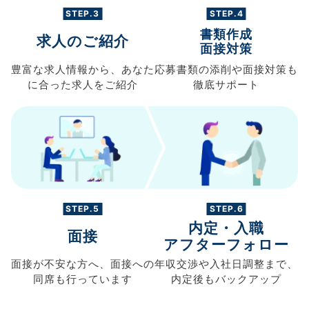
STEP.3
STEP.4
書類作成
求人のご紹介
面接対策
豊富な求人情報から、
あなた
応募書類の
添削や面接対策も
に合った求人を
ご紹介
徹底サポート
STEP.5
STEP.6
内定・入職
面接
アフターフォロー
面接が不安な方へ、
面接への
年収交渉や
入社日調整まで、
同席も
行っています
内定後もバックアップ