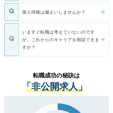
ません。
転職・入職を強要することは一切ありませ
ん。また、仮に応募先から内定をいただい
個人情報は漏えいしませんか？
■応募殺到を避けるため 人気のある医療機
たとしても、ご本人が納得しない限り、内
関を公にしてしまうと、応募が殺到する場
定を承諾する必要はありません。内定先へ
個人情報が漏えいすることはありませんの
合があります。 選考を効率よく行うため
の辞退の連絡はキャリアパートナーが行い
で、ご安心ください。当サイトからの登録
いますぐ転職は考えていないのです
に、医療機関が求める条件に合った人材の
ますので、ご安心ください。
などで収集したご登録者様の個人情報は、
が、これからのキャリアを相談できま
みを人材紹介会社に依頼するケースが増え
ご本人のキャリアアップおよび転職活動の
ています。
すか？
支援を目的に使用いたします。お預かりし
ているすべての個人データはご本人の許可
お気軽にご相談ください。先生専任のキャ
なく、医療機関側に開示したり、第三者に
リアパートナーが将来のご希望などをおう
提供することは一切ありません。また弊社
かがいして、現在の医療機関の状況や紹介
転職成功の秘訣は
は、個人情報の取り扱いについての厳密な
経験をまじえながら、適切なアドバイスを
管理基準を満たした事業者のみに付与され
「非公開求人」
させていただきます。すぐにご転職をされ
る、プライバシーマークを取得済みです。
ない方には、長期的なサポートが可能です
ご登録いただいた個人情報は、SSL（デー
ので、まずはご登録ください。
タ暗号化）によって保護されていますの
で、機密保持に関してもご安心ください。