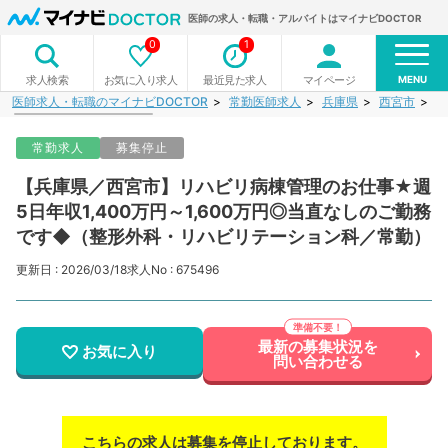
医師の求人・転職・アルバイトはマイナビDOCTOR
0
1
MENU
お気に入り求人
最近見た求人
マイページ
求人検索
医師求人・転職のマイナビDOCTOR
常勤医師求人
兵庫県
西宮市
【
常勤求人
募集停止
【兵庫県／西宮市】リハビリ病棟管理のお仕事★週
5日年収1,400万円～1,600万円◎当直なしのご勤務
です◆（整形外科・リハビリテーション科／常勤）
更新日 : 2026/03/18
求人No : 675496
最新の募集状況を
お気に入り
問い合わせる
こちらの求人は募集を停止しております。