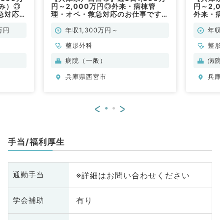
込み）◎
円～2,000万円◎外来・病棟管
円～2,
急対応の
理・オペ・救急対応のお仕事です
外来・
勤）
（整形外科／常勤）
お仕事
万円
年収1,300万円～
年収
整形外科
整
病院（一般）
病
兵庫県西宮市
兵
<
>
手当/福利厚生
※詳細はお問い合わせください
通勤手当
有り
学会補助