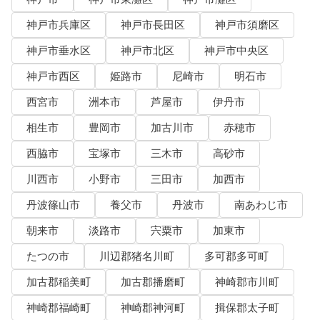
神戸市兵庫区
神戸市長田区
神戸市須磨区
神戸市垂水区
神戸市北区
神戸市中央区
神戸市西区
姫路市
尼崎市
明石市
西宮市
洲本市
芦屋市
伊丹市
相生市
豊岡市
加古川市
赤穂市
西脇市
宝塚市
三木市
高砂市
川西市
小野市
三田市
加西市
丹波篠山市
養父市
丹波市
南あわじ市
朝来市
淡路市
宍粟市
加東市
たつの市
川辺郡猪名川町
多可郡多可町
加古郡稲美町
加古郡播磨町
神崎郡市川町
神崎郡福崎町
神崎郡神河町
揖保郡太子町