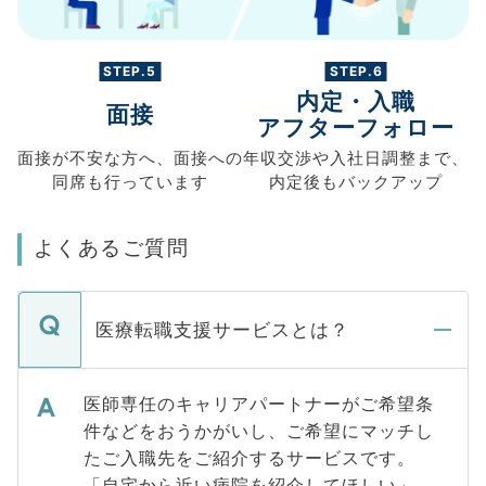
STEP.5
STEP.6
内定・入職
面接
アフターフォロー
面接が不安な方へ、
面接への
年収交渉や
入社日調整まで、
同席も
行っています
内定後もバックアップ
よくあるご質問
医療転職支援サービスとは？
医師専任のキャリアパートナーがご希望条
件などをおうかがいし、ご希望にマッチし
たご入職先をご紹介するサービスです。
「自宅から近い病院を紹介してほしい」