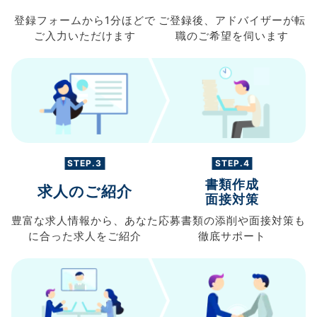
登録フォームから
1分ほどで
ご登録後、
アドバイザーが転
ご入力
いただけます
職の
ご希望を伺います
STEP.3
STEP.4
書類作成
求人のご紹介
面接対策
豊富な求人情報から、
あなた
応募書類の
添削や面接対策も
に合った求人を
ご紹介
徹底サポート