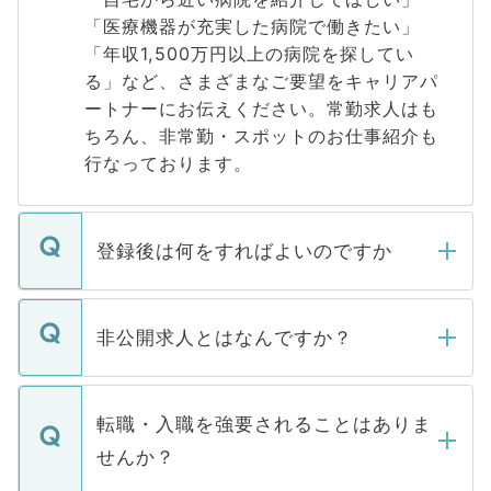
「医療機器が充実した病院で働きたい」
「年収1,500万円以上の病院を探してい
る」など、さまざまなご要望をキャリアパ
ートナーにお伝えください。常勤求人はも
ちろん、非常勤・スポットのお仕事紹介も
行なっております。
登録後は何をすればよいのですか
ご登録いただきましたら、弊社担当者がご
登録内容を確認し、その後メールもしくは
非公開求人とはなんですか？
お電話にて次のステップのご案内をいたし
ます。通常、5営業日以内にはご連絡をせて
マイナビDOCTORで取り扱っている求人の
いただきますので、しばらくお待ちくださ
うち約3割は、Webサイトからご覧いただ
転職・入職を強要されることはありま
い。
けない「非公開求人」です。非公開求人は
せんか？
下記の理由によって、一般には公開してい