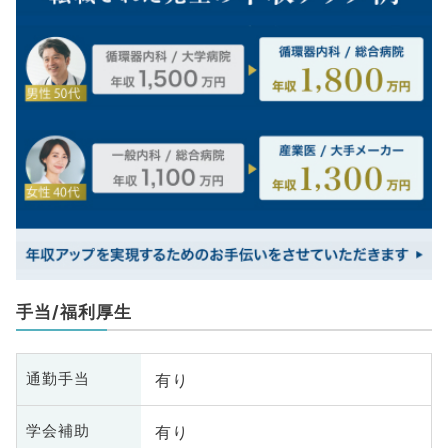
手当/福利厚生
有り
通勤手当
有り
学会補助