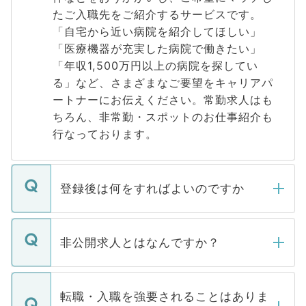
たご入職先をご紹介するサービスです。
「自宅から近い病院を紹介してほしい」
「医療機器が充実した病院で働きたい」
「年収1,500万円以上の病院を探してい
る」など、さまざまなご要望をキャリアパ
ートナーにお伝えください。常勤求人はも
ちろん、非常勤・スポットのお仕事紹介も
行なっております。
登録後は何をすればよいのですか
ご登録いただきましたら、弊社担当者がご
登録内容を確認し、その後メールもしくは
非公開求人とはなんですか？
お電話にて次のステップのご案内をいたし
ます。通常、5営業日以内にはご連絡をせて
マイナビDOCTORで取り扱っている求人の
いただきますので、しばらくお待ちくださ
うち約3割は、Webサイトからご覧いただ
転職・入職を強要されることはありま