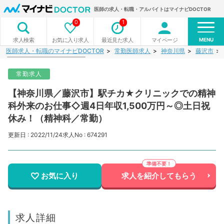
医師の求人・転職・アルバイトはマイナビDOCTOR
0
1
MENU
お気に入り求人
最近見た求人
マイページ
求人検索
医師求人・転職のマイナビDOCTOR
常勤医師求人
神奈川県
藤沢市
常勤求人
【神奈川県／藤沢市】駅チカ★クリニックでの精神
科外来のお仕事◇週4日年収1,500万円～◎土日祝
休み！（精神科／常勤）
更新日 : 2022/11/24
求人No : 674291
お気に入り
求人を紹介してもらう
求人詳細