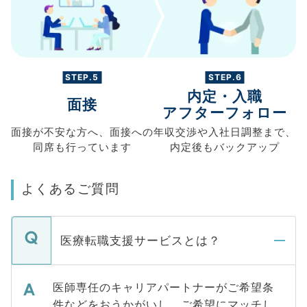
STEP.5
STEP.6
内定・入職
面接
アフターフォロー
面接が不安な方へ、
面接への
年収交渉や
入社日調整まで、
同席も
行っています
内定後もバックアップ
よくあるご質問
医療転職支援サービスとは？
医師専任のキャリアパートナーがご希望条
件などをおうかがいし、ご希望にマッチし