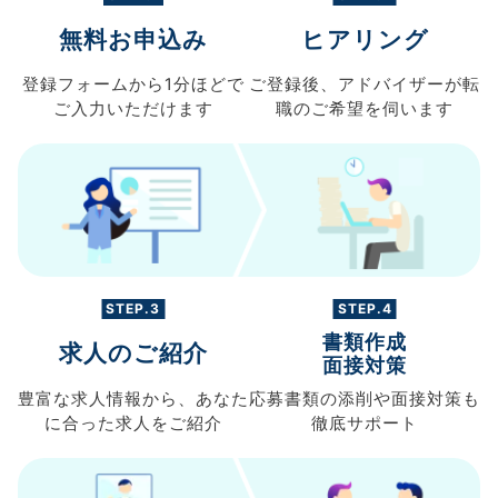
無料お申込み
ヒアリング
登録フォームから
1分ほどで
ご登録後、
アドバイザーが転
ご入力
いただけます
職の
ご希望を伺います
STEP.3
STEP.4
書類作成
求人のご紹介
面接対策
豊富な求人情報から、
あなた
応募書類の
添削や面接対策も
に合った求人を
ご紹介
徹底サポート