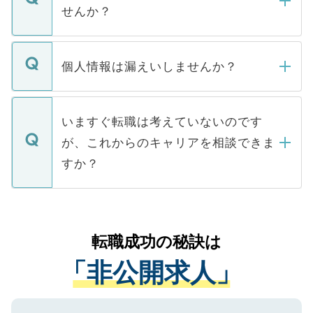
い。
けない「非公開求人」です。非公開求人は
せんか？
下記の理由によって、一般には公開してい
ません。
転職・入職を強要することは一切ありませ
ん。また、仮に応募先から内定をいただい
個人情報は漏えいしませんか？
■応募殺到を避けるため 人気のある医療機
たとしても、ご本人が納得しない限り、内
関を公にしてしまうと、応募が殺到する場
定を承諾する必要はありません。内定先へ
個人情報が漏えいすることはありませんの
合があります。 選考を効率よく行うため
の辞退の連絡はキャリアパートナーが行い
で、ご安心ください。当サイトからの登録
いますぐ転職は考えていないのです
に、医療機関が求める条件に合った人材の
ますので、ご安心ください。
などで収集したご登録者様の個人情報は、
が、これからのキャリアを相談できま
みを人材紹介会社に依頼するケースが増え
ご本人のキャリアアップおよび転職活動の
ています。
すか？
支援を目的に使用いたします。お預かりし
ているすべての個人データはご本人の許可
お気軽にご相談ください。先生専任のキャ
なく、医療機関側に開示したり、第三者に
リアパートナーが将来のご希望などをおう
提供することは一切ありません。また弊社
かがいして、現在の医療機関の状況や紹介
転職成功の秘訣は
は、個人情報の取り扱いについての厳密な
経験をまじえながら、適切なアドバイスを
管理基準を満たした事業者のみに付与され
「非公開求人」
させていただきます。すぐにご転職をされ
る、プライバシーマークを取得済みです。
ない方には、長期的なサポートが可能です
ご登録いただいた個人情報は、SSL（デー
ので、まずはご登録ください。
タ暗号化）によって保護されていますの