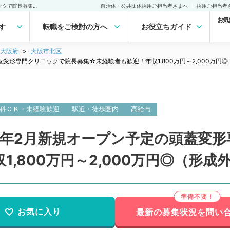
【大阪府／大阪市】2023年2月新規オープン予定の頭蓋変形専門クリニックで院長募集☆未経験者も歓迎！年収1,800万円～2,000万円◎（形成外科／常勤）の転職・求人｜医師の求人・転職・アルバイトは【マイナビDOCTOR】
自治体・公共団体採用ご担当者さまへ
採用ご担当者
お気
す
転職をご検討の方へ
お役立ちガイド
大阪府
大阪市北区
蓋変形専門クリニックで院長募集☆未経験者も歓迎！年収1,800万円～2,000万円
科ＯＫ・未経験歓迎
駅近・徒歩圏内
高給与
3年2月新規オープン予定の頭蓋変
,800万円～2,000万円◎（形成
お気に入り
最新の募集状況を問い