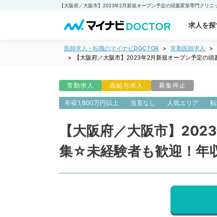
求人を探
医師求人・転職のマイナビDOCTOR
常勤医師求人
【大阪府／大阪市】2023年2月新規オープン予定の頭
常勤求人
高給与求人
募集停止
年収1,800万円以上
当直なし
人気エリア
転
【大阪府／大阪市】202
集☆未経験者も歓迎！年収1