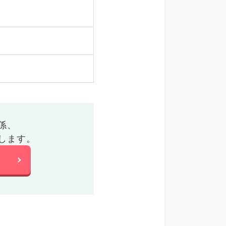
係、
します。