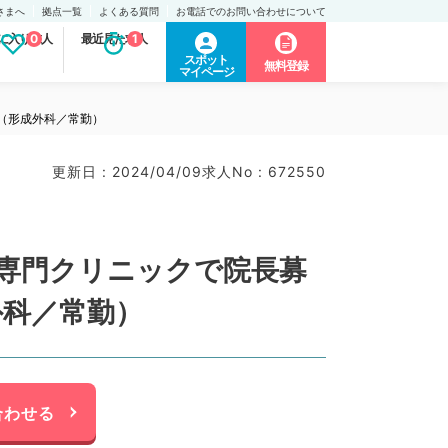
さまへ
拠点一覧
よくある質問
お電話でのお問い合わせについて
に入り求人
0
最近見た求人
1
スポット
無料登録
マイページ
◎（形成外科／常勤）
更新日 : 2024/04/09
求人No : 672550
形専門クリニックで院長募
外科／常勤）
合わせる