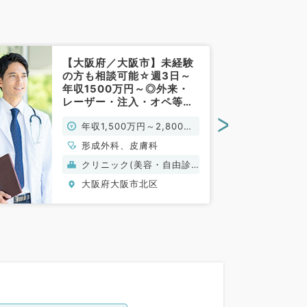
【大阪府／大阪市】未経験
の方も相談可能☆週3日～
年収1500万円～◎外来・
レーザー・注入・オペ等の
お仕事です（皮膚科・形成
>
年収1,500万円～2,800万
外科／常勤）
円
形成外科、皮膚科
クリニック(美容・自由診
療）
大阪府大阪市北区