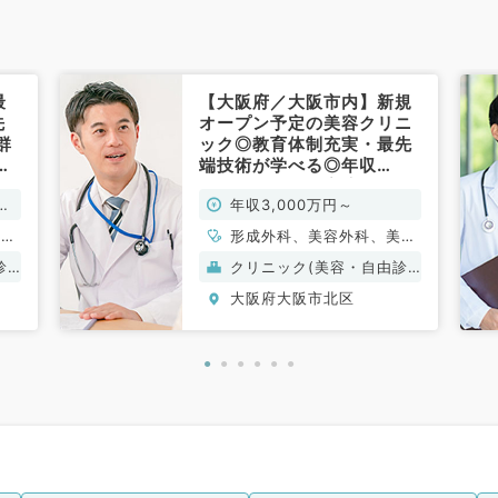
最
【大阪府／大阪市内】新規
先
オープン予定の美容クリニ
群
ック◎教育体制充実・最先
験
端技術が学べる◎年収
3,000万円～（美容皮膚
万
年収3,000万円～
科
科・美容外科・形成外科／
常勤）
美容
形成外科、美容外科、美容
皮膚科
診
クリニック(美容・自由診
療）
大阪府大阪市北区