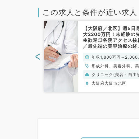
この求人と条件が近い求人
大阪市】年収
【大阪府／北区】週5日
～！高額年俸ご
大2200万円！未経験の
大手グループで
生歓迎◎各院アクセス抜
万全です（形成
／最先端の美容治療の経
）
を積めるクリニックです
<
00万円～
年収1,800万円～2,000
♪（美容皮膚科・美容外
／常勤）
円
形成外科、美容外科、
皮膚科
(保険診療)
クリニック(美容・自由
療）
阪市北区
大阪府大阪市北区