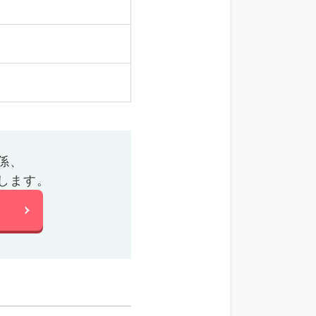
係、
します。