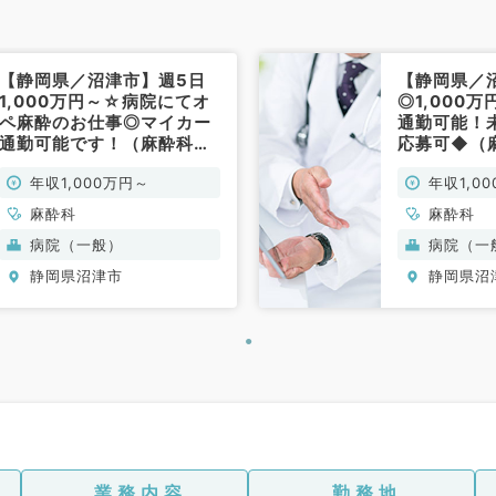
【静岡県／沼津市】週5日
【静岡県／
1,000万円～☆病院にてオ
◎1,000
ペ麻酔のお仕事◎マイカー
通勤可能！
通勤可能です！（麻酔科／
応募可◆（
常勤）
年収1,000万円～
年収1,0
麻酔科
麻酔科
病院（一般）
病院（一
静岡県沼津市
静岡県沼
業務内容
勤務地