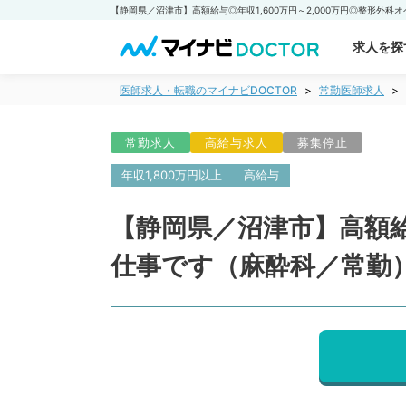
求人を探
医師求人・転職のマイナビDOCTOR
常勤医師求人
常勤求人
高給与求人
募集停止
年収1,800万円以上
高給与
【静岡県／沼津市】高額給
仕事です（麻酔科／常勤