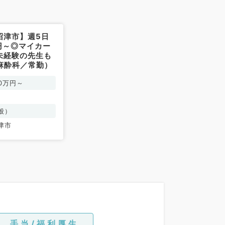
沼津市】週5日
万円～◎マイカー
未経験の先生も
麻酔科／常勤）
00万円～
般）
津市
手当/福利厚生