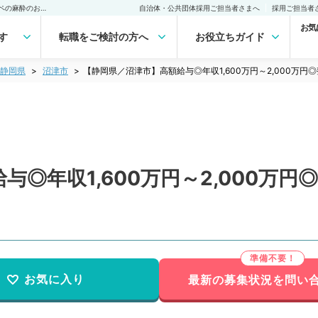
【静岡県／沼津市】高額給与◎年収1,600万円～2,000万円◎整形外科オペの麻酔のお仕事です（麻酔科／常勤）の転職・求人｜医師の求人・転職・アルバイトは【マイナビDOCTOR】
自治体・公共団体採用ご担当者さまへ
採用ご担当者
お気
す
転職をご検討の方へ
お役立ちガイド
静岡県
沼津市
【静岡県／沼津市】高額給与◎年収1,600万円～2,000万
与◎年収1,600万円～2,000万
）
お気に入り
最新の募集状況を問い