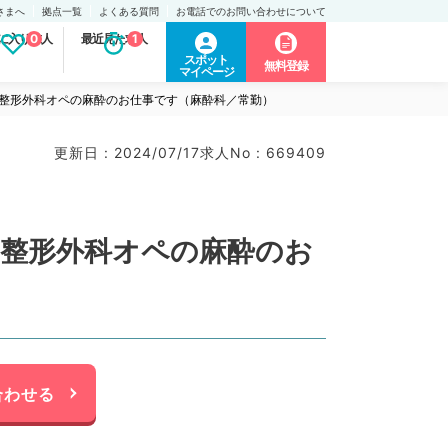
さまへ
拠点一覧
よくある質問
お電話でのお問い合わせについて
に入り求人
0
最近見た求人
1
スポット
無料登録
マイページ
円◎整形外科オペの麻酔のお仕事です（麻酔科／常勤）
更新日 : 2024/07/17
求人No : 669409
円◎整形外科オペの麻酔のお
合わせる