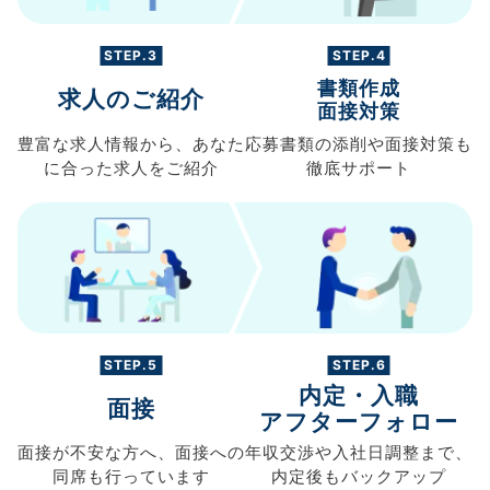
STEP.3
STEP.4
書類作成
求人のご紹介
面接対策
豊富な求人情報から、
あなた
応募書類の
添削や面接対策も
に合った求人を
ご紹介
徹底サポート
STEP.5
STEP.6
内定・入職
面接
アフターフォロー
面接が不安な方へ、
面接への
年収交渉や
入社日調整まで、
同席も
行っています
内定後もバックアップ