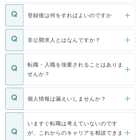
登録後は何をすればよいのですか
ご登録いただきましたら、弊社担当者がご
登録内容を確認し、その後メールもしくは
非公開求人とはなんですか？
お電話にて次のステップのご案内をいたし
ます。通常、5営業日以内にはご連絡をせて
マイナビDOCTORで取り扱っている求人の
いただきますので、しばらくお待ちくださ
うち約3割は、Webサイトからご覧いただ
転職・入職を強要されることはありま
い。
けない「非公開求人」です。非公開求人は
せんか？
下記の理由によって、一般には公開してい
ません。
転職・入職を強要することは一切ありませ
ん。また、仮に応募先から内定をいただい
個人情報は漏えいしませんか？
■応募殺到を避けるため 人気のある医療機
たとしても、ご本人が納得しない限り、内
関を公にしてしまうと、応募が殺到する場
定を承諾する必要はありません。内定先へ
個人情報が漏えいすることはありませんの
合があります。 選考を効率よく行うため
の辞退の連絡はキャリアパートナーが行い
で、ご安心ください。当サイトからの登録
いますぐ転職は考えていないのです
に、医療機関が求める条件に合った人材の
ますので、ご安心ください。
などで収集したご登録者様の個人情報は、
が、これからのキャリアを相談できま
みを人材紹介会社に依頼するケースが増え
ご本人のキャリアアップおよび転職活動の