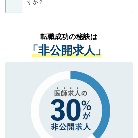
ています。
すか？
支援を目的に使用いたします。お預かりし
ているすべての個人データはご本人の許可
お気軽にご相談ください。先生専任のキャ
なく、医療機関側に開示したり、第三者に
リアパートナーが将来のご希望などをおう
提供することは一切ありません。また弊社
かがいして、現在の医療機関の状況や紹介
転職成功の秘訣は
は、個人情報の取り扱いについての厳密な
経験をまじえながら、適切なアドバイスを
管理基準を満たした事業者のみに付与され
「非公開求人」
させていただきます。すぐにご転職をされ
る、プライバシーマークを取得済みです。
ない方には、長期的なサポートが可能です
ご登録いただいた個人情報は、SSL（デー
ので、まずはご登録ください。
タ暗号化）によって保護されていますの
で、機密保持に関してもご安心ください。