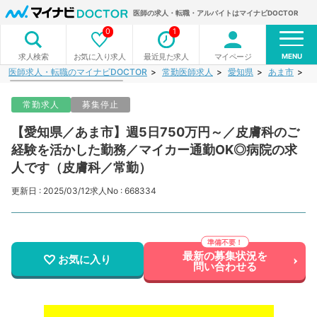
医師の求人・転職・アルバイトはマイナビDOCTOR
0
1
MENU
お気に入り求人
最近見た求人
マイページ
求人検索
医師求人・転職のマイナビDOCTOR
常勤医師求人
愛知県
あま市
【
常勤求人
募集停止
【愛知県／あま市】週5日750万円～／皮膚科のご
経験を活かした勤務／マイカー通勤OK◎病院の求
人です（皮膚科／常勤）
更新日 : 2025/03/12
求人No : 668334
最新の募集状況を
お気に入り
問い合わせる