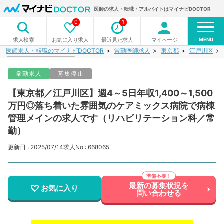
医師の求人・転職・アルバイトはマイナビDOCTOR
0
1
MENU
お気に入り求人
最近見た求人
マイページ
求人検索
医師求人・転職のマイナビDOCTOR
常勤医師求人
東京都
江戸川区
常勤求人
募集停止
【東京都／江戸川区】週4～5日年収1,400～1,500
万円◎落ち着いた雰囲気のケアミックス病院で病棟
管理メインの求人です（リハビリテーション科／常
勤）
更新日 : 2025/07/14
求人No : 668065
最新の募集状況を
お気に入り
問い合わせる