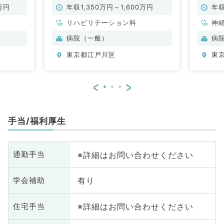
ン科／常
ハビリテーション科／常勤）
す！（
万円
年収1,350万円～1,600万円
年収
リハビリテーション科
神
科
病院（一般）
病
器
東京都江戸川区
東
謝
<
>
手当/福利厚生
※詳細はお問い合わせください
通勤手当
有り
学会補助
※詳細はお問い合わせください
住宅手当