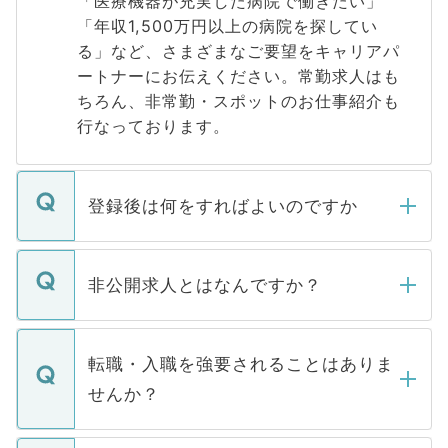
「医療機器が充実した病院で働きたい」
「年収1,500万円以上の病院を探してい
る」など、さまざまなご要望をキャリアパ
ートナーにお伝えください。常勤求人はも
ちろん、非常勤・スポットのお仕事紹介も
行なっております。
登録後は何をすればよいのですか
ご登録いただきましたら、弊社担当者がご
登録内容を確認し、その後メールもしくは
非公開求人とはなんですか？
お電話にて次のステップのご案内をいたし
ます。通常、5営業日以内にはご連絡をせて
マイナビDOCTORで取り扱っている求人の
いただきますので、しばらくお待ちくださ
うち約3割は、Webサイトからご覧いただ
転職・入職を強要されることはありま
い。
けない「非公開求人」です。非公開求人は
せんか？
下記の理由によって、一般には公開してい
ません。
転職・入職を強要することは一切ありませ