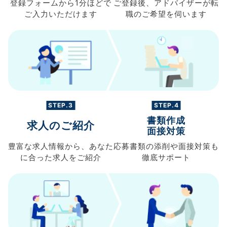
登録フォームから
1分ほどで
ご登録後、
アドバイザーが転
ご入力
いただけます
職の
ご希望を伺います
STEP.3
STEP.4
書類作成
求人のご紹介
面接対策
豊富な求人情報から、
あなた
応募書類の
添削や面接対策も
に合った求人を
ご紹介
徹底サポート