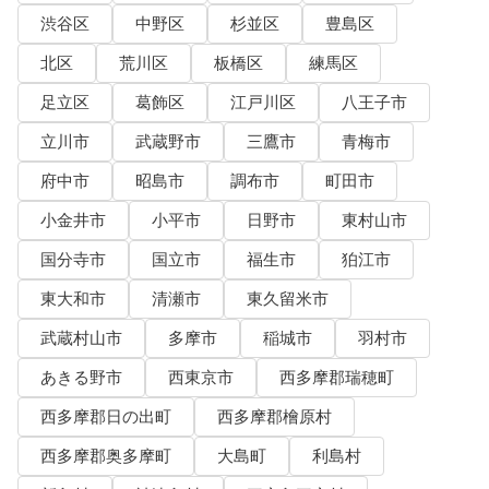
渋谷区
中野区
杉並区
豊島区
北区
荒川区
板橋区
練馬区
足立区
葛飾区
江戸川区
八王子市
立川市
武蔵野市
三鷹市
青梅市
府中市
昭島市
調布市
町田市
小金井市
小平市
日野市
東村山市
国分寺市
国立市
福生市
狛江市
東大和市
清瀬市
東久留米市
武蔵村山市
多摩市
稲城市
羽村市
あきる野市
西東京市
西多摩郡瑞穂町
西多摩郡日の出町
西多摩郡檜原村
西多摩郡奥多摩町
大島町
利島村