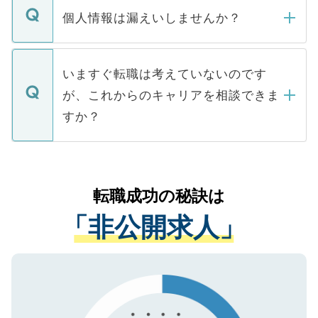
ん。また、仮に応募先から内定をいただい
個人情報は漏えいしませんか？
■応募殺到を避けるため 人気のある医療機
たとしても、ご本人が納得しない限り、内
関を公にしてしまうと、応募が殺到する場
定を承諾する必要はありません。内定先へ
個人情報が漏えいすることはありませんの
合があります。 選考を効率よく行うため
の辞退の連絡はキャリアパートナーが行い
で、ご安心ください。当サイトからの登録
いますぐ転職は考えていないのです
に、医療機関が求める条件に合った人材の
ますので、ご安心ください。
などで収集したご登録者様の個人情報は、
が、これからのキャリアを相談できま
みを人材紹介会社に依頼するケースが増え
ご本人のキャリアアップおよび転職活動の
ています。
すか？
支援を目的に使用いたします。お預かりし
ているすべての個人データはご本人の許可
お気軽にご相談ください。先生専任のキャ
なく、医療機関側に開示したり、第三者に
リアパートナーが将来のご希望などをおう
提供することは一切ありません。また弊社
かがいして、現在の医療機関の状況や紹介
転職成功の秘訣は
は、個人情報の取り扱いについての厳密な
経験をまじえながら、適切なアドバイスを
管理基準を満たした事業者のみに付与され
「非公開求人」
させていただきます。すぐにご転職をされ
る、プライバシーマークを取得済みです。
ない方には、長期的なサポートが可能です
ご登録いただいた個人情報は、SSL（デー
ので、まずはご登録ください。
タ暗号化）によって保護されていますの
で、機密保持に関してもご安心ください。