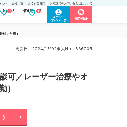
さまへ
拠点一覧
よくある質問
お電話でのお問い合わせについて
に入り求人
0
最近見た求人
1
スポット
無料登録
マイページ
容外科／常勤）
更新日 : 2024/12/02
求人No : 666005
相談可／レーザー治療やオ
勤）
らう