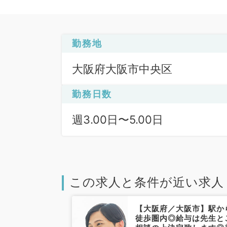
勤務地
大阪府大阪市中央区
勤務日数
週3.00日〜5.00日
この求人と条件が近い求人
大阪市中央区】
【大阪府／大阪市】駅か
0万円～☆駅から
徒歩圏内◎給与は先生と