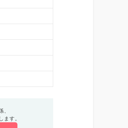
係、
します。