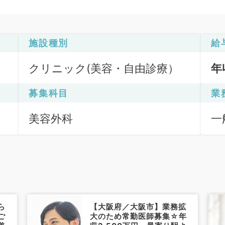
施設種別
給
クリニック(美容・自由診療）
年
募集科目
業
美容外科
一
重
ら
【大阪府／大阪市】業務拡
ご
大のため常勤医師募集☆年