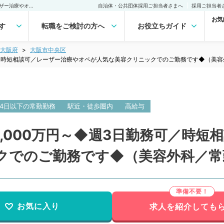
【大阪府／大阪市】年収3,000万円～◆週3日勤務可／時短相談可／レーザー治療やオペが人気な美容クリニックでのご勤務です◆（美容外科／常勤）の転職・求人｜医師の求人・転職・アルバイトは【マイナビDOCTOR】
自治体・公共団体採用ご担当者さまへ
採用ご担当者
お気
す
転職をご検討の方へ
お役立ちガイド
大阪府
大阪市中央区
可／時短相談可／レーザー治療やオペが人気な美容クリニックでのご勤務です◆（美
4日以下の常勤勤務
駅近・徒歩圏内
高給与
,000万円～◆週3日勤務可／時短
クでのご勤務です◆（美容外科／常
お気に入り
求人を紹介しても