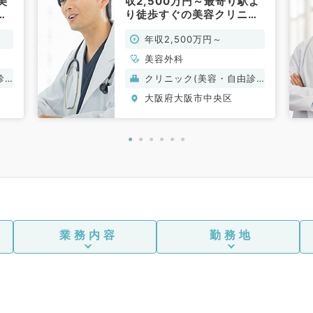
美
収2,500万円～最寄り駅よ
で
り徒歩すぐの美容クリニッ
／
クです（美容外科／常勤）
年収2,500万円～
美容外科
診
クリニック(美容・自由診
療）
大阪府大阪市中央区
業務内容
勤務地