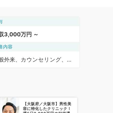
与
収3,000万円 ～
務内容
般外来、カウンセリング、二
切開、眼瞼下垂
【大阪府／大阪市】男性美
容に特化したクリニック！