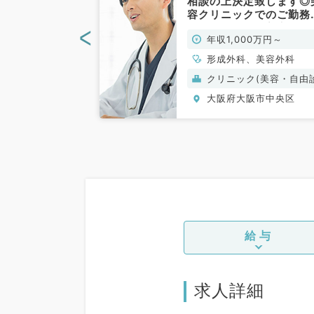
リニックにて
相談の上決定致します◎
ング・オペ・皮
容クリニックでのご勤務
のお仕事です！
す（形成外科・美容外科
<
0万円～
年収1,000万円～
・美容皮膚科・
常勤）
常勤）
、美容外科、美容
形成外科、美容外科
ク(美容・自由診
クリニック(美容・自由
療）
阪市中央区
大阪府大阪市中央区
給与
求人詳細