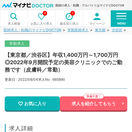
医師の求人・転職・アルバイトはマイナビDOCTOR
0
1
MENU
お気に入り求人
最近見た求人
マイページ
求人検索
医師求人・転職のマイナビDOCTOR
常勤医師求人
東京都
渋谷区
【
常勤求人
【東京都／渋谷区】年収1,400万円～1,700万円
◎2022年9月開院予定の美容クリニックでのご勤
務です（皮膚科／常勤）
更新日 : 2022/08/04
求人No : 665890
お気に入り
求人を紹介してもらう
求人詳細