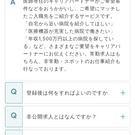
医師専任のキャリアパートナーがご希望条
件などをおうかがいし、ご希望にマッチし
たご入職先をご紹介するサービスです。
「自宅から近い病院を紹介してほしい」
「医療機器が充実した病院で働きたい」
「年収1,500万円以上の病院を探してい
る」など、さまざまなご要望をキャリアパ
ートナーにお伝えください。常勤求人はも
ちろん、非常勤・スポットのお仕事紹介も
行なっております。
登録後は何をすればよいのですか
ご登録いただきましたら、弊社担当者がご
登録内容を確認し、その後メールもしくは
非公開求人とはなんですか？
お電話にて次のステップのご案内をいたし
ます。通常、5営業日以内にはご連絡をせて
マイナビDOCTORで取り扱っている求人の