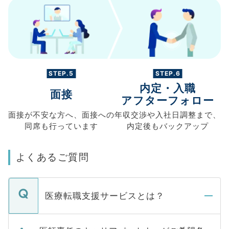
STEP.5
STEP.6
内定・入職
面接
アフターフォロー
面接が不安な方へ、
面接への
年収交渉や
入社日調整まで、
同席も
行っています
内定後もバックアップ
よくあるご質問
医療転職支援サービスとは？