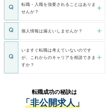
いただきますので、しばらくお待ちくださ
うち約3割は、Webサイトからご覧いただ
転職・入職を強要されることはありま
い。
けない「非公開求人」です。非公開求人は
せんか？
下記の理由によって、一般には公開してい
ません。
転職・入職を強要することは一切ありませ
ん。また、仮に応募先から内定をいただい
個人情報は漏えいしませんか？
■応募殺到を避けるため 人気のある医療機
たとしても、ご本人が納得しない限り、内
関を公にしてしまうと、応募が殺到する場
定を承諾する必要はありません。内定先へ
個人情報が漏えいすることはありませんの
合があります。 選考を効率よく行うため
の辞退の連絡はキャリアパートナーが行い
で、ご安心ください。当サイトからの登録
いますぐ転職は考えていないのです
に、医療機関が求める条件に合った人材の
ますので、ご安心ください。
などで収集したご登録者様の個人情報は、
が、これからのキャリアを相談できま
みを人材紹介会社に依頼するケースが増え
ご本人のキャリアアップおよび転職活動の
ています。
すか？
支援を目的に使用いたします。お預かりし
ているすべての個人データはご本人の許可
お気軽にご相談ください。先生専任のキャ
なく、医療機関側に開示したり、第三者に
リアパートナーが将来のご希望などをおう
提供することは一切ありません。また弊社
かがいして、現在の医療機関の状況や紹介
転職成功の秘訣は
は、個人情報の取り扱いについての厳密な
経験をまじえながら、適切なアドバイスを
管理基準を満たした事業者のみに付与され
「非公開求人」
させていただきます。すぐにご転職をされ
る、プライバシーマークを取得済みです。
ない方には、長期的なサポートが可能です