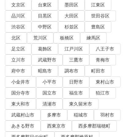
文京区
台東区
墨田区
江東区
品川区
目黒区
大田区
世田谷区
渋谷区
中野区
杉並区
豊島区
北区
荒川区
板橋区
練馬区
足立区
葛飾区
江戸川区
八王子市
立川市
武蔵野市
三鷹市
青梅市
府中市
昭島市
調布市
町田市
小金井市
小平市
日野市
東村山市
国分寺市
国立市
福生市
狛江市
東大和市
清瀬市
東久留米市
武蔵村山市
多摩市
稲城市
羽村市
あきる野市
西東京市
西多摩郡瑞穂町
西多摩郡日の出町
西多摩郡檜原村