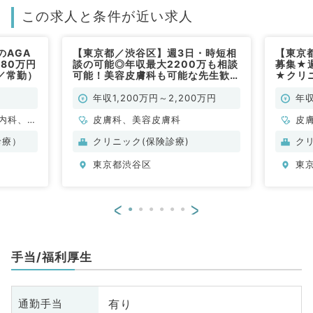
この求人と条件が近い求人
のAGA
【東京都／渋谷区】週3日・時短相
【東京
80万円
談の可能◎年収最大2200万も相談
募集★週
／常勤）
可能！美容皮膚科も可能な先生歓迎
★クリ
です（皮膚科、美容皮膚科／常勤）
す！（
年収1,200万円～2,200万円
年収
内科、外
皮膚科、美容皮膚科
皮
容皮膚科
診療）
クリニック(保険診療)
ク
東京都渋谷区
東
<
>
手当/福利厚生
有り
通勤手当