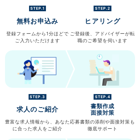
STEP.1
STEP.2
無料お申込み
ヒアリング
登録フォームから
1分ほどで
ご登録後、
アドバイザーが転
ご入力
いただけます
職の
ご希望を伺います
STEP.3
STEP.4
書類作成
求人のご紹介
面接対策
豊富な求人情報から、
あなた
応募書類の
添削や面接対策も
に合った求人を
ご紹介
徹底サポート