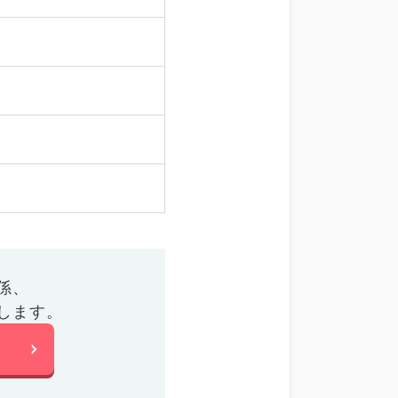
係、
します。