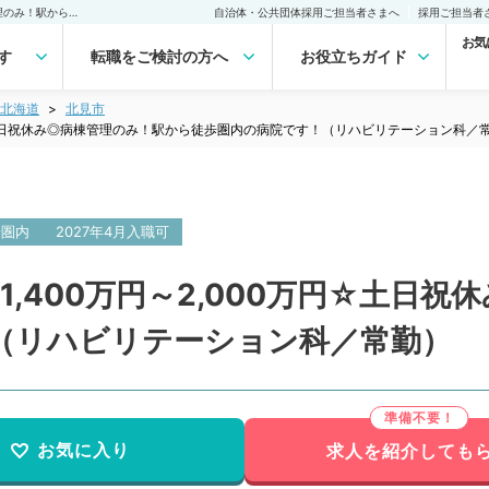
【北海道／北見市】週5日1,400万円～2,000万円☆土日祝休み◎病棟管理のみ！駅から徒歩圏内の病院です！（リハビリテーション科／常勤）の転職・求人｜医師の求人・転職・アルバイトは【マイナビDOCTOR】
自治体・公共団体採用ご担当者さまへ
採用ご担当者
お気
す
転職をご検討の方へ
お役立ちガイド
北海道
北見市
円☆土日祝休み◎病棟管理のみ！駅から徒歩圏内の病院です！（リハビリテーション科／
歩圏内
2027年4月入職可
1,400万円～2,000万円☆土日
（リハビリテーション科／常勤）
お気に入り
求人を紹介しても