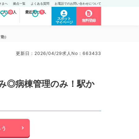
さまへ
拠点一覧
よくある質問
お電話でのお問い合わせについて
に入り求人
0
最近見た求人
1
スポット
無料登録
マイページ
常勤）
更新日 : 2026/04/29
求人No : 663433
祝休み◎病棟管理のみ！駅か
らう