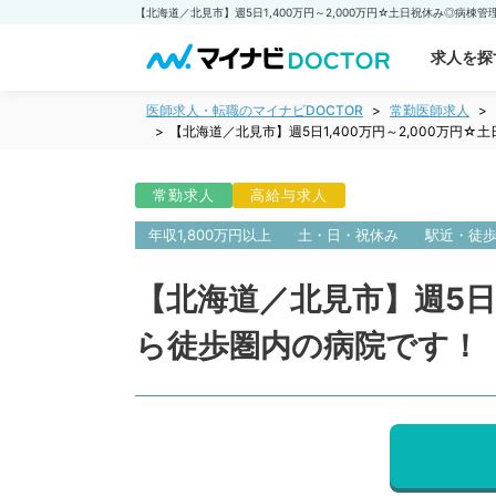
求人を探
医師求人・転職のマイナビDOCTOR
常勤医師求人
【北海道／北見市】週5日1,400万円～2,000万
常勤求人
高給与求人
年収1,800万円以上
土・日・祝休み
駅近・徒
【北海道／北見市】週5日
ら徒歩圏内の病院です！