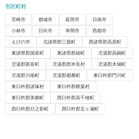
市区町村
宮崎市
都城市
延岡市
日南市
小林市
日向市
串間市
西都市
えびの市
北諸県郡三股町
西諸県郡高原町
東諸県郡国富町
東諸県郡綾町
児湯郡高鍋町
児湯郡新富町
児湯郡西米良村
児湯郡木城町
児湯郡川南町
児湯郡都農町
東臼杵郡門川町
東臼杵郡諸塚村
東臼杵郡椎葉村
東臼杵郡美郷町
西臼杵郡高千穂町
西臼杵郡日之影町
西臼杵郡五ヶ瀬町