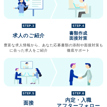
STEP.3
STEP.4
書類作成
求人のご紹介
面接対策
豊富な求人情報から、
あなた
応募書類の
添削や面接対策も
に合った求人を
ご紹介
徹底サポート
STEP.5
STEP.6
内定・入職
面接
アフターフォロー