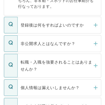
ちろん、非常勤・スポットのお仕事紹介も
行なっております。
登録後は何をすればよいのですか
ご登録いただきましたら、弊社担当者がご
登録内容を確認し、その後メールもしくは
非公開求人とはなんですか？
お電話にて次のステップのご案内をいたし
ます。通常、5営業日以内にはご連絡をせて
マイナビDOCTORで取り扱っている求人の
いただきますので、しばらくお待ちくださ
うち約3割は、Webサイトからご覧いただ
転職・入職を強要されることはありま
い。
けない「非公開求人」です。非公開求人は
せんか？
下記の理由によって、一般には公開してい
ません。
転職・入職を強要することは一切ありませ
ん。また、仮に応募先から内定をいただい
個人情報は漏えいしませんか？
■応募殺到を避けるため 人気のある医療機
たとしても、ご本人が納得しない限り、内
関を公にしてしまうと、応募が殺到する場
定を承諾する必要はありません。内定先へ
個人情報が漏えいすることはありませんの
合があります。 選考を効率よく行うため
の辞退の連絡はキャリアパートナーが行い
で、ご安心ください。当サイトからの登録