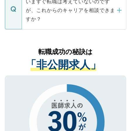
いますぐ転職は考えていないのです
に、医療機関が求める条件に合った人材の
ますので、ご安心ください。
などで収集したご登録者様の個人情報は、
が、これからのキャリアを相談できま
みを人材紹介会社に依頼するケースが増え
ご本人のキャリアアップおよび転職活動の
ています。
すか？
支援を目的に使用いたします。お預かりし
ているすべての個人データはご本人の許可
お気軽にご相談ください。先生専任のキャ
なく、医療機関側に開示したり、第三者に
リアパートナーが将来のご希望などをおう
提供することは一切ありません。また弊社
かがいして、現在の医療機関の状況や紹介
転職成功の秘訣は
は、個人情報の取り扱いについての厳密な
経験をまじえながら、適切なアドバイスを
管理基準を満たした事業者のみに付与され
「非公開求人」
させていただきます。すぐにご転職をされ
る、プライバシーマークを取得済みです。
ない方には、長期的なサポートが可能です
ご登録いただいた個人情報は、SSL（デー
ので、まずはご登録ください。
タ暗号化）によって保護されていますの
で、機密保持に関してもご安心ください。