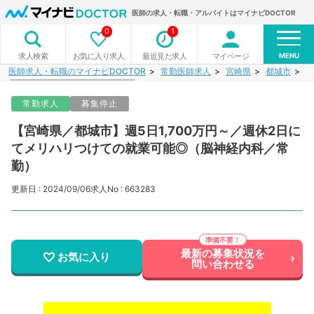
医師の求人・転職・アルバイトはマイナビDOCTOR
0
1
MENU
お気に入り求人
最近見た求人
マイページ
求人検索
医師求人・転職のマイナビDOCTOR
常勤医師求人
宮崎県
都城市
【
常勤求人
募集停止
【宮崎県／都城市】週5日1,700万円～／週休2日に
てメリハリつけての就業可能◎（脳神経内科／常
勤）
更新日 : 2024/09/06
求人No : 663283
最新の募集状況を
お気に入り
問い合わせる