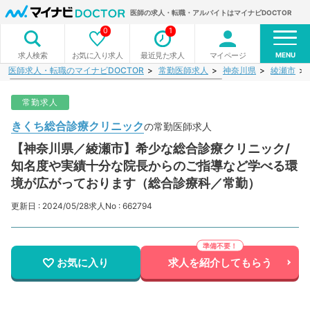
医師の求人・転職・アルバイトはマイナビDOCTOR
0
1
MENU
お気に入り求人
最近見た求人
マイページ
求人検索
医師求人・転職のマイナビDOCTOR
常勤医師求人
神奈川県
綾瀬市
常勤求人
きくち総合診療クリニック
の常勤医師求人
【神奈川県／綾瀬市】希少な総合診療クリニック/
知名度や実績十分な院長からのご指導など学べる環
境が広がっております（総合診療科／常勤）
更新日 : 2024/05/28
求人No : 662794
お気に入り
求人を紹介してもらう