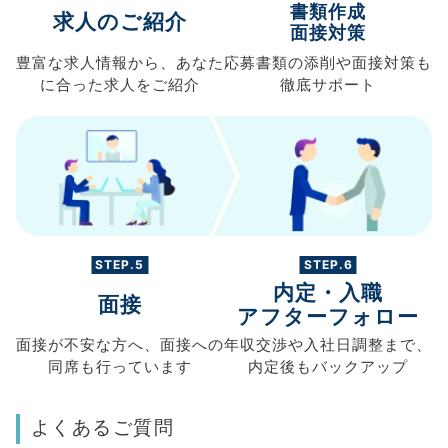
書類作成
求人のご紹介
面接対策
豊富な求人情報から、
あなた
応募書類の
添削や面接対策も
に合った求人を
ご紹介
徹底サポート
STEP.5
STEP.6
内定・入職
面接
アフターフォロー
面接が不安な方へ、
面接への
年収交渉や
入社日調整まで、
同席も
行っています
内定後もバックアップ
よくあるご質問