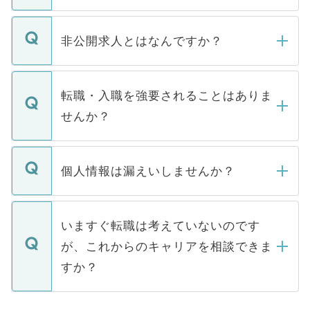
ご登録いただきましたら、弊社担当者がご
登録内容を確認し、その後メールもしくは
非公開求人とはなんですか？
お電話にて次のステップのご案内をいたし
ます。通常、5営業日以内にはご連絡をせて
マイナビDOCTORで取り扱っている求人の
いただきますので、しばらくお待ちくださ
うち約3割は、Webサイトからご覧いただ
転職・入職を強要されることはありま
い。
けない「非公開求人」です。非公開求人は
せんか？
下記の理由によって、一般には公開してい
ません。
転職・入職を強要することは一切ありませ
ん。また、仮に応募先から内定をいただい
個人情報は漏えいしませんか？
■応募殺到を避けるため 人気のある医療機
たとしても、ご本人が納得しない限り、内
関を公にしてしまうと、応募が殺到する場
定を承諾する必要はありません。内定先へ
個人情報が漏えいすることはありませんの
合があります。 選考を効率よく行うため
の辞退の連絡はキャリアパートナーが行い
で、ご安心ください。当サイトからの登録
いますぐ転職は考えていないのです
に、医療機関が求める条件に合った人材の
ますので、ご安心ください。
などで収集したご登録者様の個人情報は、
が、これからのキャリアを相談できま
みを人材紹介会社に依頼するケースが増え
ご本人のキャリアアップおよび転職活動の
ています。
すか？
支援を目的に使用いたします。お預かりし
ているすべての個人データはご本人の許可
お気軽にご相談ください。先生専任のキャ
なく、医療機関側に開示したり、第三者に