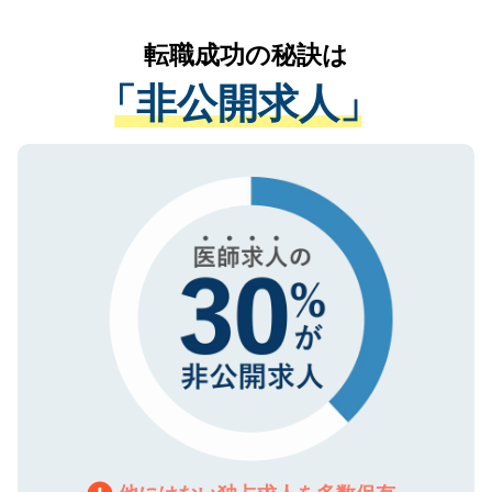
リアパートナーが将来のご希望などをおう
提供することは一切ありません。また弊社
かがいして、現在の医療機関の状況や紹介
転職成功の秘訣は
は、個人情報の取り扱いについての厳密な
経験をまじえながら、適切なアドバイスを
管理基準を満たした事業者のみに付与され
「非公開求人」
させていただきます。すぐにご転職をされ
る、プライバシーマークを取得済みです。
ない方には、長期的なサポートが可能です
ご登録いただいた個人情報は、SSL（デー
ので、まずはご登録ください。
タ暗号化）によって保護されていますの
で、機密保持に関してもご安心ください。