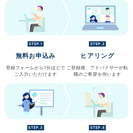
STEP.1
STEP.2
無料お申込み
ヒアリング
登録フォームから
1分ほどで
ご登録後、
アドバイザーが転
ご入力
いただけます
職の
ご希望を伺います
STEP.3
STEP.4