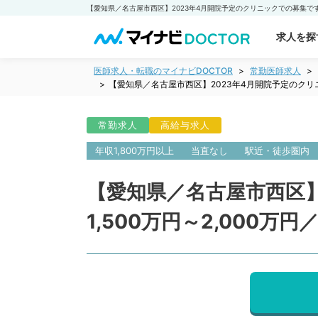
求人を探
医師求人・転職のマイナビDOCTOR
常勤医師求人
【愛知県／名古屋市西区】2023年4月開院予定のクリニ
常勤求人
高給与求人
年収1,800万円以上
当直なし
駅近・徒歩圏内
【愛知県／名古屋市西区】
1,500万円～2,000