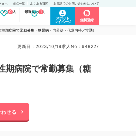
さまへ
拠点一覧
よくある質問
お電話でのお問い合わせについて
に入り求人
0
最近見た求人
1
スポット
無料登録
マイページ
着の急性期病院で常勤募集（糖尿病・内分泌・代謝内科／常勤）
更新日 : 2023/10/19
求人No : 648227
急性期病院で常勤募集（糖
合わせる