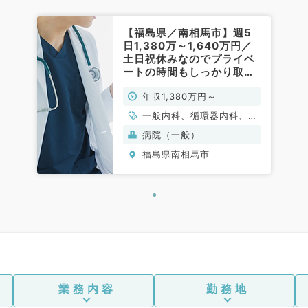
【福島県／南相馬市】週5
日1,380万～1,640万円／
土日祝休みなのでプライベ
ートの時間もしっかり取得
◎病院の求人です（一般内
年収1,380万円～
科／常勤）
一般内科、循環器内科、呼
吸器内科、消化器内科、内
病院（一般）
分泌・代謝内科
福島県南相馬市
業務内容
勤務地