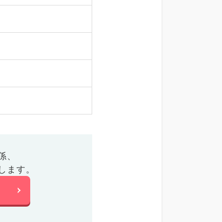
係、
します。