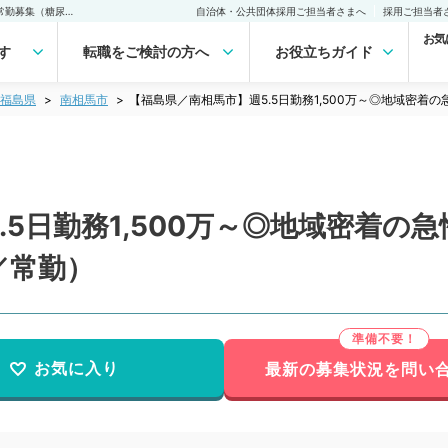
【福島県／南相馬市】週5.5日勤務1,500万～◎地域密着の急性期病院で常勤募集（糖尿病・内分泌・代謝内科／常勤）の転職・求人｜医師の求人・転職・アルバイトは【マイナビDOCTOR】
自治体・公共団体採用ご担当者さまへ
採用ご担当者
お気
す
転職をご検討の方へ
お役立ちガイド
福島県
南相馬市
【福島県／南相馬市】週5.5日勤務1,500万～◎地域密
.5日勤務1,500万～◎地域密着の
／常勤）
お気に入り
最新の募集状況を問い