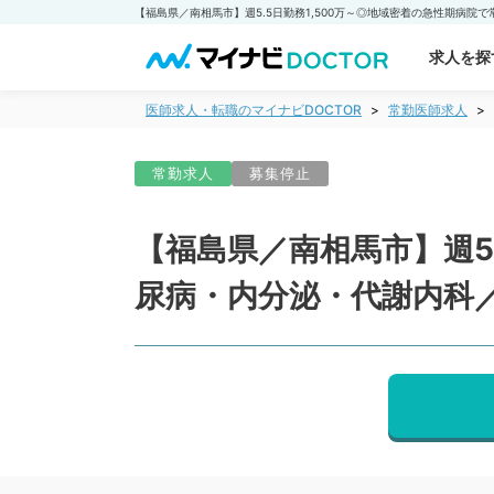
求人を探
医師求人・転職のマイナビDOCTOR
常勤医師求人
常勤求人
募集停止
【福島県／南相馬市】週5
尿病・内分泌・代謝内科