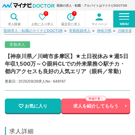
医師の求人・転職・アルバイトはマイナビDOCTOR
0
1
MENU
お気に入り求人
最近見た求人
マイページ
求人検索
医師求人・転職のマイナビDOCTOR
常勤医師求人
神奈川県
川崎市多
常勤求人
【神奈川県／川崎市多摩区】★土日祝休み★週5日
年収1,500万～◇眼科CLでの外来業務◇駅チカ・
都内アクセスも良好の人気エリア（眼科／常勤）
更新日 : 2025/09/26
求人No : 648167
お気に入り
求人を紹介してもらう
求人詳細