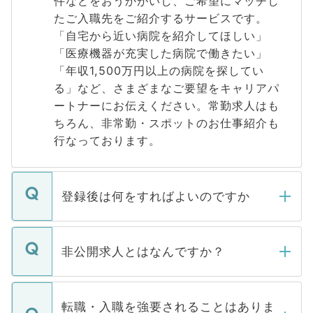
件などをおうかがいし、ご希望にマッチし
たご入職先をご紹介するサービスです。
「自宅から近い病院を紹介してほしい」
「医療機器が充実した病院で働きたい」
「年収1,500万円以上の病院を探してい
る」など、さまざまなご要望をキャリアパ
ートナーにお伝えください。常勤求人はも
ちろん、非常勤・スポットのお仕事紹介も
行なっております。
登録後は何をすればよいのですか
ご登録いただきましたら、弊社担当者がご
登録内容を確認し、その後メールもしくは
非公開求人とはなんですか？
お電話にて次のステップのご案内をいたし
ます。通常、5営業日以内にはご連絡をせて
マイナビDOCTORで取り扱っている求人の
いただきますので、しばらくお待ちくださ
うち約3割は、Webサイトからご覧いただ
転職・入職を強要されることはありま