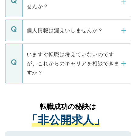
い。
けない「非公開求人」です。非公開求人は
せんか？
下記の理由によって、一般には公開してい
ません。
転職・入職を強要することは一切ありませ
ん。また、仮に応募先から内定をいただい
個人情報は漏えいしませんか？
■応募殺到を避けるため 人気のある医療機
たとしても、ご本人が納得しない限り、内
関を公にしてしまうと、応募が殺到する場
定を承諾する必要はありません。内定先へ
個人情報が漏えいすることはありませんの
合があります。 選考を効率よく行うため
の辞退の連絡はキャリアパートナーが行い
で、ご安心ください。当サイトからの登録
いますぐ転職は考えていないのです
に、医療機関が求める条件に合った人材の
ますので、ご安心ください。
などで収集したご登録者様の個人情報は、
が、これからのキャリアを相談できま
みを人材紹介会社に依頼するケースが増え
ご本人のキャリアアップおよび転職活動の
ています。
すか？
支援を目的に使用いたします。お預かりし
ているすべての個人データはご本人の許可
お気軽にご相談ください。先生専任のキャ
なく、医療機関側に開示したり、第三者に
リアパートナーが将来のご希望などをおう
提供することは一切ありません。また弊社
かがいして、現在の医療機関の状況や紹介
転職成功の秘訣は
は、個人情報の取り扱いについての厳密な
経験をまじえながら、適切なアドバイスを
管理基準を満たした事業者のみに付与され
「非公開求人」
させていただきます。すぐにご転職をされ
る、プライバシーマークを取得済みです。
ない方には、長期的なサポートが可能です
ご登録いただいた個人情報は、SSL（デー
ので、まずはご登録ください。