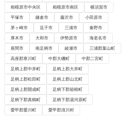
相模原市中央区
相模原市南区
横須賀市
平塚市
鎌倉市
藤沢市
小田原市
茅ヶ崎市
逗子市
三浦市
秦野市
厚木市
大和市
伊勢原市
海老名市
座間市
南足柄市
綾瀬市
三浦郡葉山町
高座郡寒川町
中郡大磯町
中郡二宮町
足柄上郡中井町
足柄上郡大井町
足柄上郡松田町
足柄上郡山北町
足柄上郡開成町
足柄下郡箱根町
足柄下郡真鶴町
足柄下郡湯河原町
愛甲郡愛川町
愛甲郡清川村