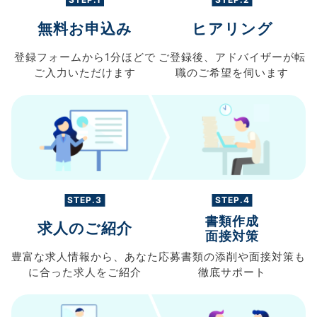
無料お申込み
ヒアリング
登録フォームから
1分ほどで
ご登録後、
アドバイザーが転
ご入力
いただけます
職の
ご希望を伺います
STEP.3
STEP.4
書類作成
求人のご紹介
面接対策
豊富な求人情報から、
あなた
応募書類の
添削や面接対策も
に合った求人を
ご紹介
徹底サポート