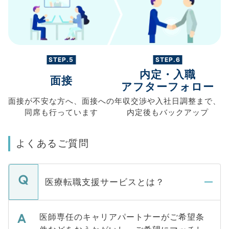
STEP.5
STEP.6
内定・入職
面接
アフターフォロー
面接が不安な方へ、
面接への
年収交渉や
入社日調整まで、
同席も
行っています
内定後もバックアップ
よくあるご質問
医療転職支援サービスとは？
医師専任のキャリアパートナーがご希望条