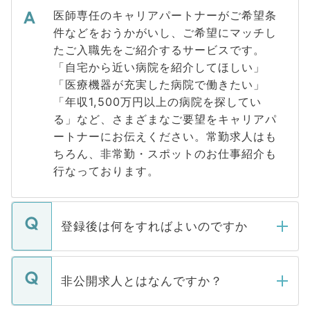
医師専任のキャリアパートナーがご希望条
件などをおうかがいし、ご希望にマッチし
たご入職先をご紹介するサービスです。
「自宅から近い病院を紹介してほしい」
「医療機器が充実した病院で働きたい」
「年収1,500万円以上の病院を探してい
る」など、さまざまなご要望をキャリアパ
ートナーにお伝えください。常勤求人はも
ちろん、非常勤・スポットのお仕事紹介も
行なっております。
登録後は何をすればよいのですか
ご登録いただきましたら、弊社担当者がご
登録内容を確認し、その後メールもしくは
非公開求人とはなんですか？
お電話にて次のステップのご案内をいたし