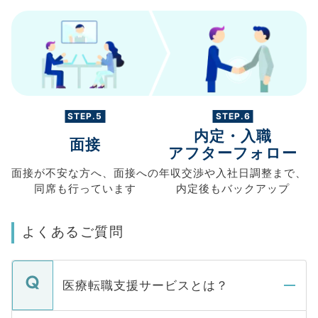
STEP.5
STEP.6
内定・入職
面接
アフターフォロー
面接が不安な方へ、
面接への
年収交渉や
入社日調整まで、
同席も
行っています
内定後もバックアップ
よくあるご質問
医療転職支援サービスとは？