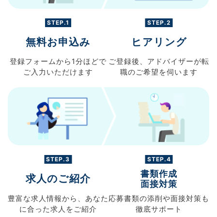
STEP.1
STEP.2
無料お申込み
ヒアリング
登録フォームから
1分ほどで
ご登録後、
アドバイザーが転
ご入力
いただけます
職の
ご希望を伺います
STEP.3
STEP.4
書類作成
求人のご紹介
面接対策
豊富な求人情報から、
あなた
応募書類の
添削や面接対策も
に合った求人を
ご紹介
徹底サポート