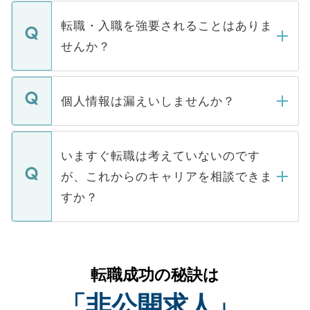
ます。通常、5営業日以内にはご連絡をせて
マイナビDOCTORで取り扱っている求人の
いただきますので、しばらくお待ちくださ
うち約3割は、Webサイトからご覧いただ
転職・入職を強要されることはありま
い。
けない「非公開求人」です。非公開求人は
せんか？
下記の理由によって、一般には公開してい
ません。
転職・入職を強要することは一切ありませ
ん。また、仮に応募先から内定をいただい
個人情報は漏えいしませんか？
■応募殺到を避けるため 人気のある医療機
たとしても、ご本人が納得しない限り、内
関を公にしてしまうと、応募が殺到する場
定を承諾する必要はありません。内定先へ
個人情報が漏えいすることはありませんの
合があります。 選考を効率よく行うため
の辞退の連絡はキャリアパートナーが行い
で、ご安心ください。当サイトからの登録
いますぐ転職は考えていないのです
に、医療機関が求める条件に合った人材の
ますので、ご安心ください。
などで収集したご登録者様の個人情報は、
が、これからのキャリアを相談できま
みを人材紹介会社に依頼するケースが増え
ご本人のキャリアアップおよび転職活動の
ています。
すか？
支援を目的に使用いたします。お預かりし
ているすべての個人データはご本人の許可
お気軽にご相談ください。先生専任のキャ
なく、医療機関側に開示したり、第三者に
リアパートナーが将来のご希望などをおう
提供することは一切ありません。また弊社
かがいして、現在の医療機関の状況や紹介
転職成功の秘訣は
は、個人情報の取り扱いについての厳密な
経験をまじえながら、適切なアドバイスを
管理基準を満たした事業者のみに付与され
「非公開求人」
させていただきます。すぐにご転職をされ
る、プライバシーマークを取得済みです。