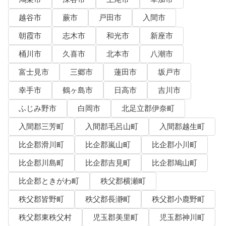
越谷市
蕨市
戸田市
入間市
朝霞市
志木市
和光市
新座市
桶川市
久喜市
北本市
八潮市
富士見市
三郷市
蓮田市
坂戸市
幸手市
鶴ヶ島市
日高市
吉川市
ふじみ野市
白岡市
北足立郡伊奈町
入間郡三芳町
入間郡毛呂山町
入間郡越生町
比企郡滑川町
比企郡嵐山町
比企郡小川町
比企郡川島町
比企郡吉見町
比企郡鳩山町
比企郡ときがわ町
秩父郡横瀬町
秩父郡皆野町
秩父郡長瀞町
秩父郡小鹿野町
秩父郡東秩父村
児玉郡美里町
児玉郡神川町