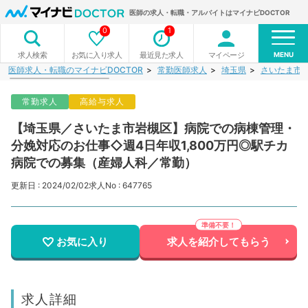
医師の求人・転職・アルバイトはマイナビDOCTOR
0
1
MENU
お気に入り求人
最近見た求人
マイページ
求人検索
医師求人・転職のマイナビDOCTOR
常勤医師求人
埼玉県
さいたま市
常勤求人
高給与求人
【埼玉県／さいたま市岩槻区】病院での病棟管理・
分娩対応のお仕事◇週4日年収1,800万円◎駅チカ
病院での募集（産婦人科／常勤）
更新日 : 2024/02/02
求人No : 647765
お気に入り
求人を紹介してもらう
求人詳細