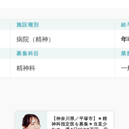
施設種別
給
病院（精神）
年
募集科目
業
精神科
一
【神奈川県／平塚市】★精
神科指定医を募集★当直少