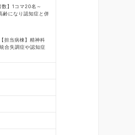
数】1コマ20名～
、高齢になり認知症と併
 【担当病棟】精神科
】統合失調症や認知症