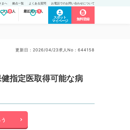
さまへ
拠点一覧
よくある質問
お電話でのお問い合わせについて
に入り求人
0
最近見た求人
1
スポット
無料登録
マイページ
更新日 : 2026/04/23
求人No : 644158
保健指定医取得可能な病
らう