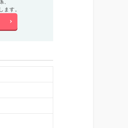
係、
します。