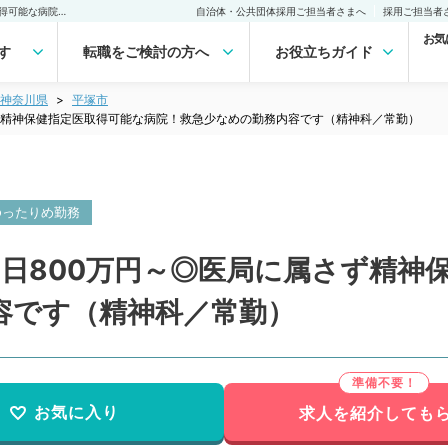
【神奈川県／平塚市】週4日800万円～◎医局に属さず精神保健指定医取得可能な病院！救急少なめの勤務内容です（精神科／常勤）の転職・求人｜医師の求人・転職・アルバイトは【マイナビDOCTOR】
自治体・公共団体採用ご担当者さまへ
採用ご担当者
お気
す
転職をご検討の方へ
お役立ちガイド
神奈川県
平塚市
ず精神保健指定医取得可能な病院！救急少なめの勤務内容です（精神科／常勤）
ゆったりめ勤務
4日800万円～◎医局に属さず精神
容です（精神科／常勤）
お気に入り
求人を紹介しても