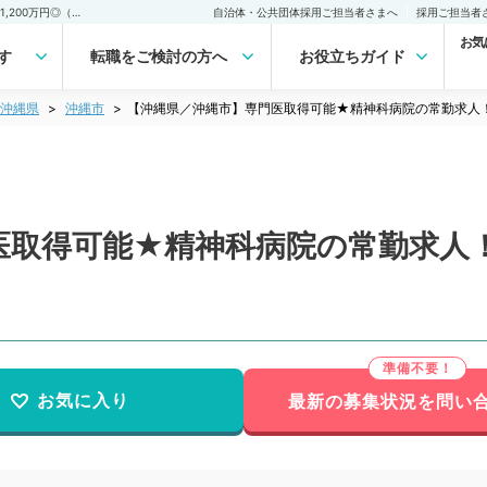
【沖縄県／沖縄市】専門医取得可能★精神科病院の常勤求人！週5日年収1,200万円◎（精神科／常勤）の転職・求人｜医師の求人・転職・アルバイトは【マイナビDOCTOR】
自治体・公共団体採用ご担当者さまへ
採用ご担当者
お気
す
転職をご検討の方へ
お役立ちガイド
沖縄県
沖縄市
【沖縄県／沖縄市】専門医取得可能★精神科病院の常勤求人！週
取得可能★精神科病院の常勤求人！週
お気に入り
最新の募集状況を問い