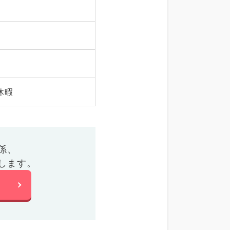
休暇
係、
します。