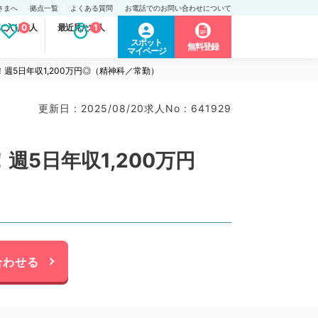
さまへ
拠点一覧
よくある質問
お電話でのお問い合わせについて
に入り求人
0
最近見た求人
1
スポット
無料登録
マイページ
5日年収1,200万円◎（精神科／常勤）
更新日 : 2025/08/20
求人No : 641929
5日年収1,200万円
合わせる