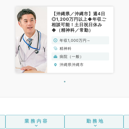
【沖縄県／沖縄市】週4日
◎1,200万円以上◆年収ご
相談可能！土日祝日休み
◆（精神科／常勤）
年収1,000万円～
精神科
病院（一般）
沖縄県沖縄市
業務内容
勤務地